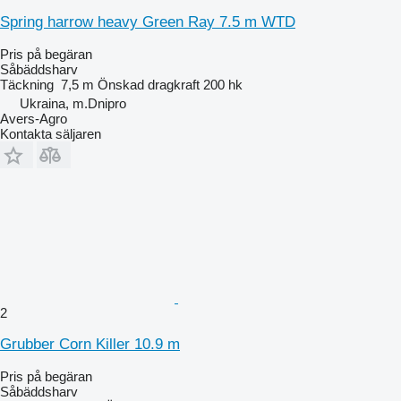
Spring harrow heavy Green Ray 7.5 m WTD
Pris på begäran
Såbäddsharv
Täckning
7,5 m
Önskad dragkraft
200 hk
Ukraina, m.Dnipro
Avers-Agro
Kontakta säljaren
2
Grubber Corn Killer 10.9 m
Pris på begäran
Såbäddsharv