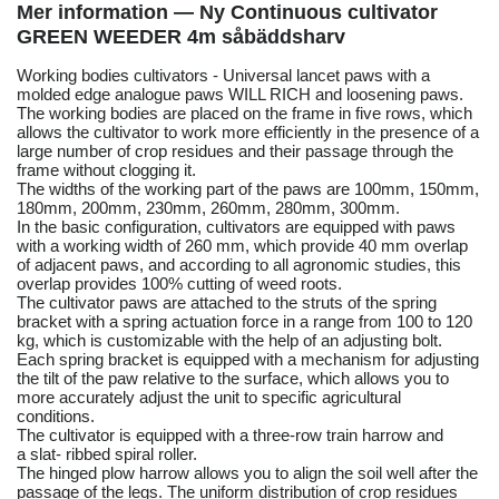
Mer information — Ny Continuous cultivator
GREEN WEEDER 4m såbäddsharv
Working bodies cultivators - Universal lancet paws with a
molded edge analogue paws WILL RICH and loosening paws.
The working bodies are placed on the frame in five rows, which
allows the cultivator to work more efficiently in the presence of a
large number of crop residues and their passage through the
frame without clogging it.
The widths of the working part of the paws are 100mm, 150mm,
180mm, 200mm, 230mm, 260mm, 280mm, 300mm.
In the basic configuration, cultivators are equipped with paws
with a working width of 260 mm, which provide 40 mm overlap
of adjacent paws, and according to all agronomic studies, this
overlap provides 100% cutting of weed roots.
The cultivator paws are attached to the struts of the spring
bracket with a spring actuation force in a range from 100 to 120
kg, which is customizable with the help of an adjusting bolt.
Each spring bracket is equipped with a mechanism for adjusting
the tilt of the paw relative to the surface, which allows you to
more accurately adjust the unit to specific agricultural
conditions.
The cultivator is equipped with a three-row train harrow and
a slat- ribbed spiral roller.
The hinged plow harrow allows you to align the soil well after the
passage of the legs. The uniform distribution of crop residues