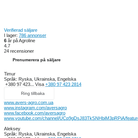
Verifierad säljare
I lager:
786 annonser
6
år på Agroline
4.7
24 recensioner
Prenumerera på säljare
Timur
Språk:
Ryska, Ukrainska, Engelska
+380 97 423...
Visa
+380 97 423 2814
Ring tillbaka
www.avers-agro.com.ua
www.instagram.com/aversagro
www.facebook.com/aversagro
www.youtube.com/channel/UCp9gDsJ83TkSNHbiM3pRPiA/featur
Aleksey
Språk:
Ryska, Ukrainska, Engelska