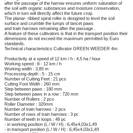
after the passage of the harrow ensures uniform saturation of
the soil with organic substances and moisture conservation,
which in turn will directly affect the future crop.
The planar- ribbed spiral roller is designed to level the soil
surface and crumble the lumps of lancet paws
and train harrows remaining after the passage .
A feature of these cultivators is that in the transport position their
dimensions do not exceed the maximum permitted by Euro
standards.
Technical characteristics Cultivator GREEN WEEDER 4m:
Productivity at a speed of 12 km / h : 4,5 ha / hour
Working speed : 8 - 12 km / h
Working width : 3.85 m
Processing depth : 5 - 15 cm
Number of Cutting Feet : 21 pcs
Cutting Foot Width : 260 mm
Step between paws : 180 mm
Step between paws in a row : 720 mm
Number of Rollers : 2 pcs
Roller Diameter : 320mm
Number of train harrows : 2 pcs
Number of rows of train harrows : 3 pc
Number of teeth in loops : 48 pc
- in working position (L / W / H) : 6,45x4,03x1,49
- in transport position (L / W / H) : 6,45x4,03x1,49