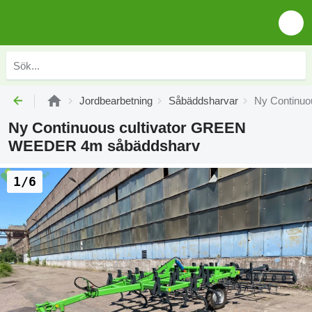
Jordbearbetning
Såbäddsharvar
Ny Continu
Ny Continuous cultivator GREEN
WEEDER 4m såbäddsharv
1/6