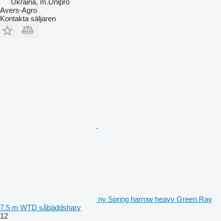
Ukraina, m.Dnipro
Avers-Agro
Kontakta säljaren
ny Spring harrow heavy Green Ray
7.5 m WTD såbäddsharv
12