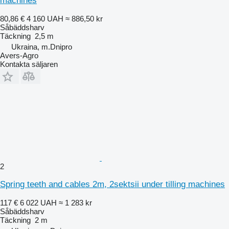
machines
80,86 €
4 160 UAH
≈ 886,50 kr
Såbäddsharv
Täckning
2,5 m
Ukraina, m.Dnipro
Avers-Agro
Kontakta säljaren
2
Spring teeth and cables 2m, 2sektsii under tilling machines
117 €
6 022 UAH
≈ 1 283 kr
Såbäddsharv
Täckning
2 m