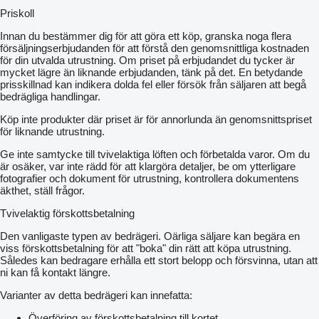
Priskoll
Innan du bestämmer dig för att göra ett köp, granska noga flera
försäljningserbjudanden för att förstå den genomsnittliga kostnaden
för din utvalda utrustning. Om priset på erbjudandet du tycker är
mycket lägre än liknande erbjudanden, tänk på det. En betydande
prisskillnad kan indikera dolda fel eller försök från säljaren att begå
bedrägliga handlingar.
Köp inte produkter där priset är för annorlunda än genomsnittspriset
för liknande utrustning.
Ge inte samtycke till tvivelaktiga löften och förbetalda varor. Om du
är osäker, var inte rädd för att klargöra detaljer, be om ytterligare
fotografier och dokument för utrustning, kontrollera dokumentens
äkthet, ställ frågor.
Tvivelaktig förskottsbetalning
Den vanligaste typen av bedrägeri. Oärliga säljare kan begära en
viss förskottsbetalning för att "boka" din rätt att köpa utrustning.
Således kan bedragare erhålla ett stort belopp och försvinna, utan att
ni kan få kontakt längre.
Varianter av detta bedrägeri kan innefatta:
Överföring av förskottsbetalning till kortet