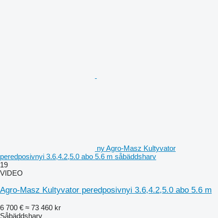
ny Agro-Masz Kultyvator
peredposivnyi 3.6,4.2,5.0 abo 5.6 m såbäddsharv
19
VIDEO
Agro-Masz Kultyvator peredposivnyi 3.6,4.2,5.0 abo 5.6 m
6 700 €
≈ 73 460 kr
Såbäddsharv