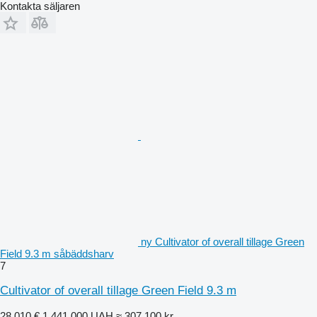
Kontakta säljaren
ny Cultivator of overall tillage Green
Field 9.3 m såbäddsharv
7
Cultivator of overall tillage Green Field 9.3 m
28 010 €
1 441 000 UAH
≈ 307 100 kr