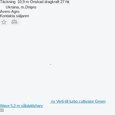
Täckning
10,9 m
Önskad dragkraft
27 hk
Ukraina, m.Dnipro
Avers-Agro
Kontakta säljaren
ny Verti-till turbo cultivator Green
Wave 5.2 m såbäddsharv
11