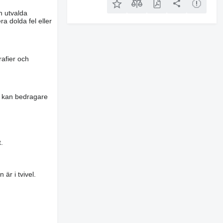
n utvalda
a dolda fel eller
rafier och
es kan bedragare
.
är i tvivel.