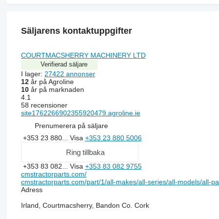
Säljarens kontaktuppgifter
COURTMACSHERRY MACHINERY LTD
Verifierad säljare
I lager:
27422 annonser
12
år på Agroline
10
år på marknaden
4.1
58 recensioner
site1762266902355920479.agroline.ie
Prenumerera på säljare
+353 23 880...
Visa
+353 23 880 5006
Ring tillbaka
+353 83 082...
Visa
+353 83 082 9755
cmstractorparts.com/
cmstractorparts.com/part/1/all-makes/all-series/all-models/all-p
Adress
Irland, Courtmacsherry, Bandon Co. Cork