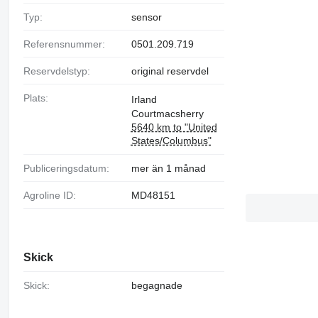
Typ:
sensor
Referensnummer:
0501.209.719
Reservdelstyp:
original reservdel
Plats:
Irland
Courtmacsherry
5640 km to "United
States/Columbus"
Publiceringsdatum:
mer än 1 månad
Agroline ID:
MD48151
Skick
Skick:
begagnade