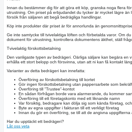
Innan du bestämmer dig för att göra ett köp, granska noga flera för
utrustning. Om priset på erbjudandet du tycker är mycket lägre än l
försök från säljaren att begå bedrägliga handlingar.
Köp inte produkter där priset är för annorlunda än genomsnittspriset
Ge inte samtycke till tvivelaktiga löften och förbetalda varor. Om du 
dokument för utrustning, kontrollera dokumentens äkthet, ställ frågo
Tvivelaktig förskottsbetalning
Den vanligaste typen av bedrägeri. Oärliga säljare kan begära en vis
erhålla ett stort belopp och försvinna, utan att ni kan få kontakt läng
Varianter av detta bedrägeri kan innefatta:
Överföring av förskottsbetalning till kortet
Gör ingen förskottsbetalning utan pappersarbete som bekräft
Överföring till "Trustee"-kontot
En sådan förfrågan borde vara alarmerande, du kommer san
Överföring till ett företagskonto med ett liknande namn
Var försiktig, bedragare kan dölja sig som kända företag, oc
Byte av egna uppgifter i fakturan till ett verkligt företag
Innan du gör en överföring, se till att de angivna uppgiftern
Har du upptäckt ett bedrägeri?
Låt oss veta