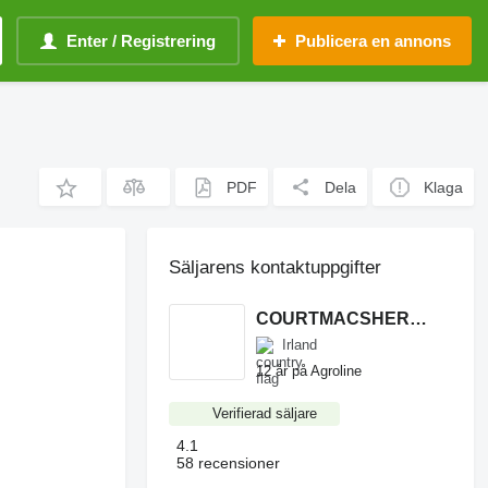
Enter / Registrering
Publicera en annons
PDF
Dela
Klaga
Säljarens kontaktuppgifter
COURTMACSHERRY MACHINERY LTD
Irland
12 år på Agroline
Verifierad säljare
4.1
58 recensioner