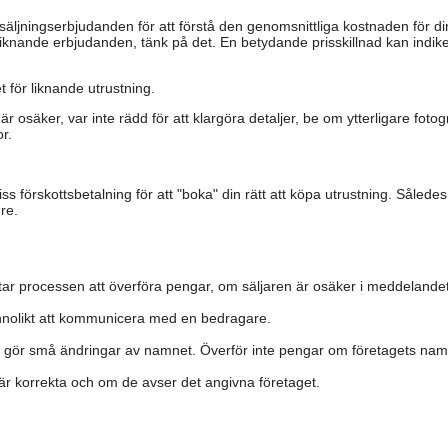
säljningserbjudanden för att förstå den genomsnittliga kostnaden för di
iknande erbjudanden, tänk på det. En betydande prisskillnad kan indiker
 för liknande utrustning.
är osäker, var inte rädd för att klargöra detaljer, be om ytterligare fotog
r.
s förskottsbetalning för att "boka" din rätt att köpa utrustning. Såled
re.
ar processen att överföra pengar, om säljaren är osäker i meddelandet
nolikt att kommunicera med en bedragare.
h gör små ändringar av namnet. Överför inte pengar om företagets namn 
a är korrekta och om de avser det angivna företaget.