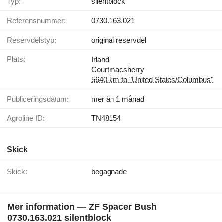
Typ:
silentblock
Referensnummer:
0730.163.021
Reservdelstyp:
original reservdel
Plats:
Irland
Courtmacsherry
5640 km to "United States/Columbus"
Publiceringsdatum:
mer än 1 månad
Agroline ID:
TN48154
Skick
Skick:
begagnade
Mer information — ZF Spacer Bush
0730.163.021 silentblock