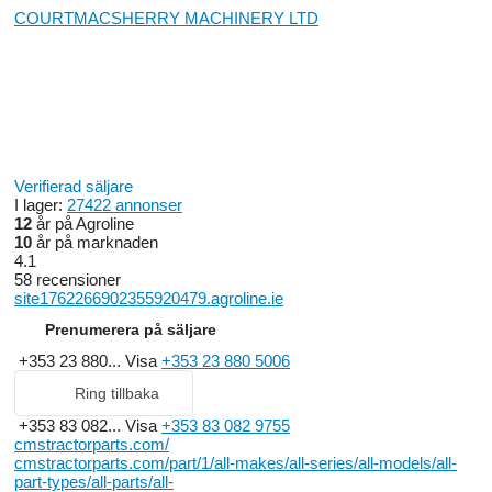
COURTMACSHERRY MACHINERY LTD
Verifierad säljare
I lager:
27422 annonser
12
år på Agroline
10
år på marknaden
4.1
58 recensioner
site1762266902355920479.agroline.ie
Prenumerera på säljare
+353 23 880...
Visa
+353 23 880 5006
Ring tillbaka
+353 83 082...
Visa
+353 83 082 9755
cmstractorparts.com/
cmstractorparts.com/part/1/all-makes/all-series/all-models/all-
part-types/all-parts/all-