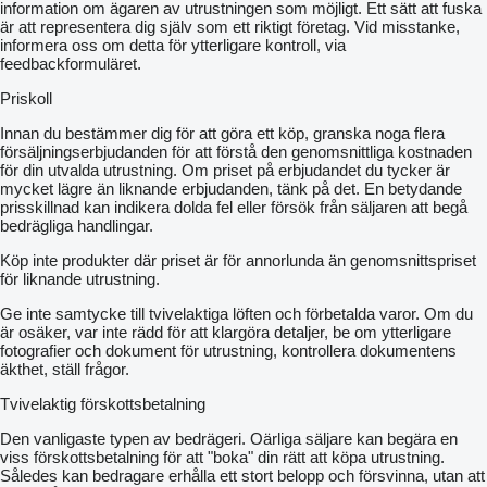
information om ägaren av utrustningen som möjligt. Ett sätt att fuska
är att representera dig själv som ett riktigt företag. Vid misstanke,
informera oss om detta för ytterligare kontroll, via
feedbackformuläret.
Priskoll
Innan du bestämmer dig för att göra ett köp, granska noga flera
försäljningserbjudanden för att förstå den genomsnittliga kostnaden
för din utvalda utrustning. Om priset på erbjudandet du tycker är
mycket lägre än liknande erbjudanden, tänk på det. En betydande
prisskillnad kan indikera dolda fel eller försök från säljaren att begå
bedrägliga handlingar.
Köp inte produkter där priset är för annorlunda än genomsnittspriset
för liknande utrustning.
Ge inte samtycke till tvivelaktiga löften och förbetalda varor. Om du
är osäker, var inte rädd för att klargöra detaljer, be om ytterligare
fotografier och dokument för utrustning, kontrollera dokumentens
äkthet, ställ frågor.
Tvivelaktig förskottsbetalning
Den vanligaste typen av bedrägeri. Oärliga säljare kan begära en
viss förskottsbetalning för att "boka" din rätt att köpa utrustning.
Således kan bedragare erhålla ett stort belopp och försvinna, utan att