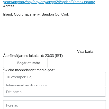
years/any/any/any/any/any/anyy/24/sprice/0/breaking/any
Adress
Irland, Courtmacsherry, Bandon Co. Cork
Visa karta
Återförsäljarens lokala tid: 23:33 (IST)
Begär ett möte
Skicka meddelandet med e-post