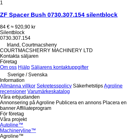
1
ZF Spacer Bush 0730.307.154 silentblock
84 €
≈ 920,90 kr
Silentblock
0730.307.154
Irland, Courtmacsherry
COURTMACSHERRY MACHINERY LTD
Kontakta säljaren
Företag
Om oss
Hjälp
Säljarens kontaktuppgifter
Sverige / Svenska
Information
Allmänna villkor
Sekretesspolicy
Säkerhetstips
Agroline
recensioner
Varumärkeskatalog
Våra erbjudanden
Annonsering på Agroline
Publicera en annons
Placera en
banner
Affiliateprogram
För företag
Våra projekt
Autoline™
Machineryline™
Agroline™