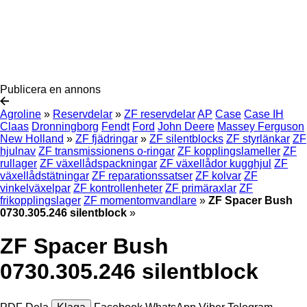
Publicera en annons
Agroline
»
Reservdelar
»
ZF reservdelar
AP
Case
Case IH
Claas
Dronningborg
Fendt
Ford
John Deere
Massey Ferguson
New Holland
»
ZF fjädringar
»
ZF silentblocks
ZF styrlänkar
ZF
hjulnav
ZF transmissionens o-ringar
ZF kopplingslameller
ZF
rullager
ZF växellådspackningar
ZF växellådor kugghjul
ZF
växellådstätningar
ZF reparationssatser
ZF kolvar
ZF
vinkelväxelpar
ZF kontrollenheter
ZF primäraxlar
ZF
frikopplingslager
ZF momentomvandlare
»
ZF Spacer Bush
0730.305.246 silentblock
»
ZF Spacer Bush
0730.305.246 silentblock