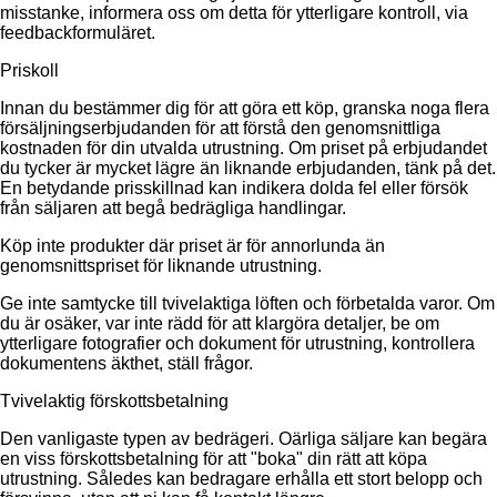
misstanke, informera oss om detta för ytterligare kontroll, via
feedbackformuläret.
Priskoll
Innan du bestämmer dig för att göra ett köp, granska noga flera
försäljningserbjudanden för att förstå den genomsnittliga
kostnaden för din utvalda utrustning. Om priset på erbjudandet
du tycker är mycket lägre än liknande erbjudanden, tänk på det.
En betydande prisskillnad kan indikera dolda fel eller försök
från säljaren att begå bedrägliga handlingar.
Köp inte produkter där priset är för annorlunda än
genomsnittspriset för liknande utrustning.
Ge inte samtycke till tvivelaktiga löften och förbetalda varor. Om
du är osäker, var inte rädd för att klargöra detaljer, be om
ytterligare fotografier och dokument för utrustning, kontrollera
dokumentens äkthet, ställ frågor.
Tvivelaktig förskottsbetalning
Den vanligaste typen av bedrägeri. Oärliga säljare kan begära
en viss förskottsbetalning för att "boka" din rätt att köpa
utrustning. Således kan bedragare erhålla ett stort belopp och