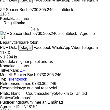
PDF
Dela
Klaga
Facebook
WhatsApp
Viber
Telegram
ZF Spacer Bush 0730.305.246 silentblock
118 €
Kontakta säljaren
Ring tillbaka
Dela
1/1
Begär ytterligare foton
PDF
Dela
Klaga
Facebook
WhatsApp
Viber
Telegram
118 €
≈ 1 294 kr
Meddela mig när priset ändras
Kontakta säljaren
Tillverkare:
ZF
Modell:
Spacer Bush 0730.305.246
Typ:
silentblock
Referensnummer:
0730.305.246
Reservdelstyp:
original reservdel
Plats:
Irland
Courtmacsherry
5640 km to "United
States/Columbus"
Publiceringsdatum:
mer än 1 månad
Agroline ID:
JN48154