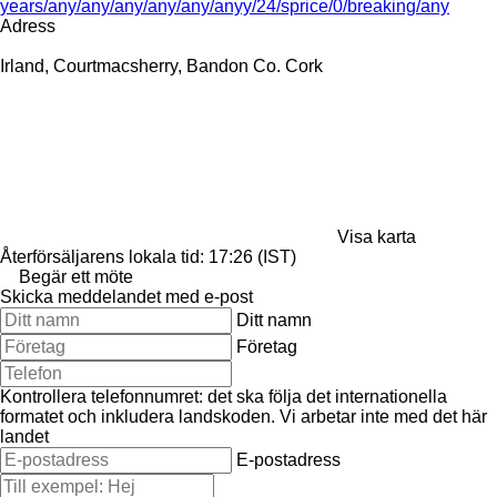
years/any/any/any/any/any/anyy/24/sprice/0/breaking/any
Adress
Irland, Courtmacsherry, Bandon Co. Cork
Visa karta
Återförsäljarens lokala tid: 17:26 (IST)
Begär ett möte
Skicka meddelandet med e-post
Ditt namn
Företag
Kontrollera telefonnumret: det ska följa det internationella
formatet och inkludera landskoden.
Vi arbetar inte med det här
landet
E-postadress