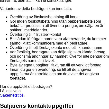
försvinna, utan att ni kan få kontakt längre.
Varianter av detta bedrägeri kan innefatta:
Överföring av förskottsbetalning till kortet
Gör ingen förskottsbetalning utan pappersarbete som
bekräftar processen att överföra pengar, om säljaren är
osäker i meddelandet.
Överföring till "Trustee"-kontot
En sådan förfrågan borde vara alarmerande, du kommer
sannolikt att kommunicera med en bedragare.
Överföring till ett företagskonto med ett liknande namn
Var försiktig, bedragare kan dölja sig som kända företag,
och gör små ändringar av namnet. Överför inte pengar om
företagets namn är i tvivel.
Byte av egna uppgifter i fakturan till ett verkligt företag
Innan du gör en överföring, se till att de angivna
uppgifterna är korrekta och om de avser det angivna
företaget.
Har du upptäckt ett bedrägeri?
Låt oss veta
Säkerhetstips
Säljarens kontaktuppgifter