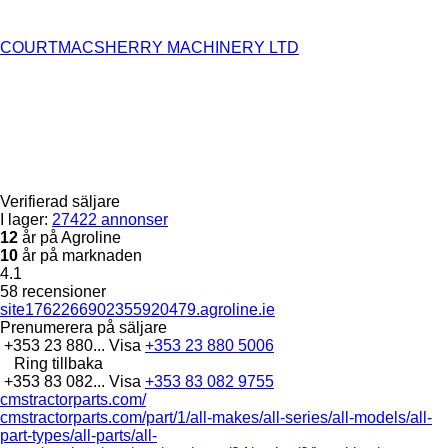
COURTMACSHERRY MACHINERY LTD
Verifierad säljare
I lager:
27422 annonser
12
år på Agroline
10
år på marknaden
4.1
58 recensioner
site1762266902355920479.agroline.ie
Prenumerera på säljare
+353 23 880...
Visa
+353 23 880 5006
Ring tillbaka
+353 83 082...
Visa
+353 83 082 9755
cmstractorparts.com/
cmstractorparts.com/part/1/all-makes/all-series/all-models/all-
part-types/all-parts/all-