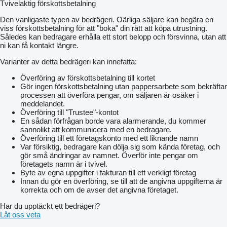
Tvivelaktig förskottsbetalning
Den vanligaste typen av bedrägeri. Oärliga säljare kan begära en
viss förskottsbetalning för att "boka" din rätt att köpa utrustning.
Således kan bedragare erhålla ett stort belopp och försvinna, utan att
ni kan få kontakt längre.
Varianter av detta bedrägeri kan innefatta:
Överföring av förskottsbetalning till kortet
Gör ingen förskottsbetalning utan pappersarbete som bekräftar
processen att överföra pengar, om säljaren är osäker i
meddelandet.
Överföring till "Trustee"-kontot
En sådan förfrågan borde vara alarmerande, du kommer
sannolikt att kommunicera med en bedragare.
Överföring till ett företagskonto med ett liknande namn
Var försiktig, bedragare kan dölja sig som kända företag, och
gör små ändringar av namnet. Överför inte pengar om
företagets namn är i tvivel.
Byte av egna uppgifter i fakturan till ett verkligt företag
Innan du gör en överföring, se till att de angivna uppgifterna är
korrekta och om de avser det angivna företaget.
Har du upptäckt ett bedrägeri?
Låt oss veta