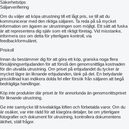
Säkerhetstips
Säljarverifiering
Om du väljer att köpa utrustning till ett lågt pris, se till att du
kommunicerar med den riktiga säljaren. Ta reda på så mycket
information om ägaren av utrustningen som möjligt. Ett sätt att fuska
är att representera dig själv som ett riktigt företag. Vid misstanke,
informera oss om detta för ytterligare kontroll, via
feedbackformuläret.
Priskoll
Innan du bestämmer dig för att göra ett köp, granska noga flera
försäljningserbjudanden för att förstå den genomsnittliga kostnaden
för din utvalda utrustning. Om priset på erbjudandet du tycker är
mycket lägre än liknande erbjudanden, tänk på det. En betydande
prisskillnad kan indikera dolda fel eller försök från säljaren att begå
bedrägliga handlingar.
Köp inte produkter där priset är för annorlunda än genomsnittspriset
för liknande utrustning.
Ge inte samtycke till tvivelaktiga löften och förbetalda varor. Om du
är osäker, var inte rädd för att klargöra detaljer, be om ytterligare
fotografier och dokument för utrustning, kontrollera dokumentens
äkthet, ställ frågor.