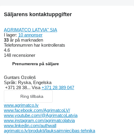
Säljarens kontaktuppgifter
AGRIMATCO LATVIA" SIA
I lager:
10 annonser
33
år på marknaden
Telefonnumren har kontrollerats
4.6
148 recensioner
Prenumerera på säljare
Guntars Ozoliņš
Språk:
Ryska, Engelska
+371 28 38...
Visa
+371 28 389 047
Ring tillbaka
www.agrimatco.lv
www.facebook.com/AgrimatcoLV/
www.youtube.com/@AgrimatcoLatvia
www.instagram.com/agrimatcolatvia
www.linkedin.com/authwall
agrimatco.lv/produkti/lauksaimniecibas-tehnika