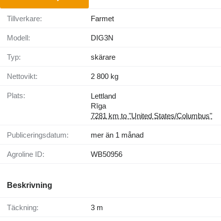
Tillverkare:
Farmet
Modell:
DIG3N
Typ:
skärare
Nettovikt:
2 800 kg
Plats:
Lettland
Rīga
7281 km to "United States/Columbus"
Publiceringsdatum:
mer än 1 månad
Agroline ID:
WB50956
Beskrivning
Täckning:
3 m