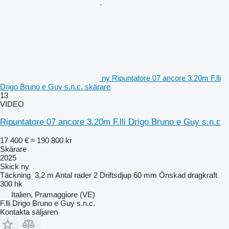
ny Ripuntatore 07 ancore 3.20m F.lli
Drigo Bruno e Guy s.n.c. skärare
13
VIDEO
Ripuntatore 07 ancore 3.20m F.lli Drigo Bruno e Guy s.n.c
17 400 €
≈ 190 800 kr
Skärare
2025
Skick
ny
Täckning
3,2 m
Antal rader
2
Driftsdjup
60 mm
Önskad dragkraft
300 hk
Italien, Pramaggiore (VE)
F.lli Drigo Bruno e Guy s.n.c.
Kontakta säljaren