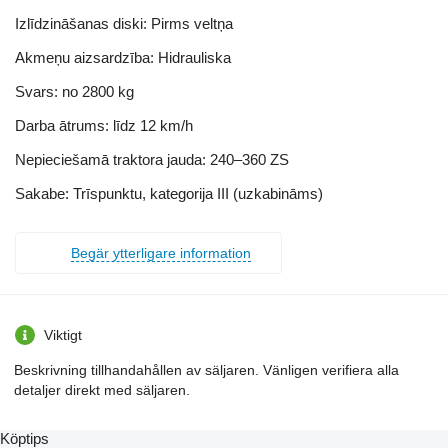
Izlīdzināšanas diski: Pirms veltņa
Akmeņu aizsardzība: Hidrauliska
Svars: no 2800 kg
Darba ātrums: līdz 12 km/h
Nepieciešamā traktora jauda: 240–360 ZS
Sakabe: Trīspunktu, kategorija III (uzkabināms)
Begär ytterligare information
Viktigt
Beskrivning tillhandahållen av säljaren. Vänligen verifiera alla
detaljer direkt med säljaren.
Köptips