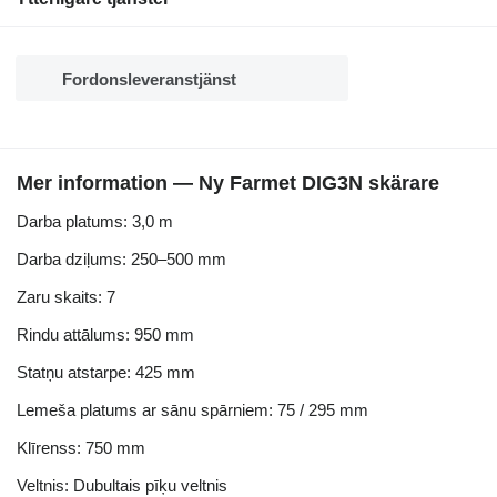
Fordonsleveranstjänst
Mer information — Ny Farmet DIG3N skärare
Darba platums: 3,0 m
Darba dziļums: 250–500 mm
Zaru skaits: 7
Rindu attālums: 950 mm
Statņu atstarpe: 425 mm
Lemeša platums ar sānu spārniem: 75 / 295 mm
Klīrenss: 750 mm
Veltnis: Dubultais pīķu veltnis