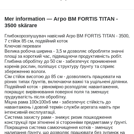
Mer information — Агро ВМ FORTIS TITAN -
3500 skärare
Глибокорозпушувач навісний Агро ВМ FORTIS TITAN - 3500,
7 стійок 85 см, подвійний коток
Ключові переваги
Велика робоча ширина - 3,5 м дозволяє обробляти значні
площі за короткий час, підвищуючи продуктивність робіт.
Глибина обробітку до 50 см - забезпечує проникнення
коренів рослин, поліпшує структуру ґрунту та сприяє
збереженню вологи.
Сім стійок висотою до 85 см - дозволяють працювати на
різних типах ґрунтів, включаючи важкі та ущільнені ділянки.
Подвійний коток - рівномірно розподіляє навантаження,
покращує вирівнювання поверхні поля та зменшує
грудкуватість після обробітку.
Міцна рама 100х100х6 мм - забезпечує стійкість до
навантажень і довгий термін служби агрегата навіть при
інтенсивній експлуатації.
Система захисту рами - знижує ризик пошкодження
конструкції при зіткненні зі сторонніми предметами у ґрунті.
Покращена система самоочищення котків - зменшує
налипання ґрунту, що дозволяє працювати без зупинок на