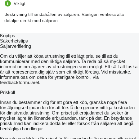
Viktigt
Beskrivning tillhandahållen av säljaren. Vänligen verifiera alla
detaljer direkt med säljaren.
Köptips
Säkerhetstips
Säljarverifiering
Om du väljer att köpa utrustning till ett lågt pris, se till att du
kommunicerar med den riktiga säljaren. Ta reda på så mycket
information om ägaren av utrustningen som möjligt. Ett sätt att fuska
är att representera dig själv som ett riktigt företag. Vid misstanke,
informera oss om detta för ytterligare kontroll, via
feedbackformuläret.
Priskoll
Innan du bestämmer dig för att göra ett köp, granska noga flera
försäljningserbjudanden för att förstå den genomsnittliga kostnaden
för din utvalda utrustning. Om priset på erbjudandet du tycker är
mycket lägre än liknande erbjudanden, tänk på det. En betydande
prisskillnad kan indikera dolda fel eller försök från säljaren att begå
bedrägliga handlingar.
Köp inte produkter där priset är för annorlunda än genomsnittspriset