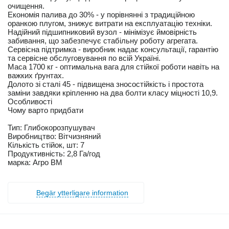
очищення.
Економія палива до 30% - у порівнянні з традиційною
оранкою плугом, знижує витрати на експлуатацію техніки.
Надійний підшипниковий вузол - мінімізує ймовірність
забивання, що забезпечує стабільну роботу агрегата.
Сервісна підтримка - виробник надає консультації, гарантію
та сервісне обслуговування по всій Україні.
Маса 1700 кг - оптимальна вага для стійкої роботи навіть на
важких ґрунтах.
Долото зі сталі 45 - підвищена зносостійкість і простота
заміни завдяки кріпленню на два болти класу міцності 10,9.
Особливості
Чому варто придбати
Тип: Глибокорозпушувач
Виробництво: Вітчизняний
Кількість стійок, шт: 7
Продуктивність: 2,8 Га/год
марка: Агро ВМ
Begär ytterligare information