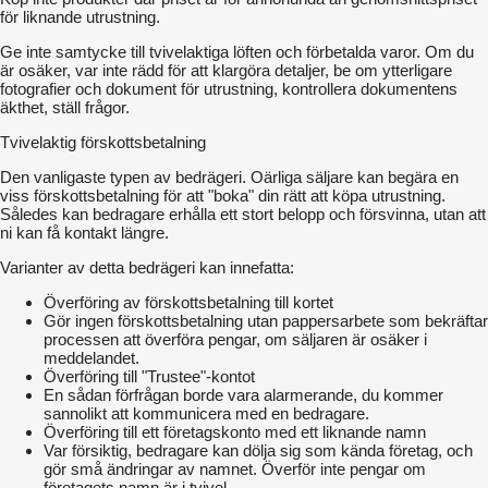
för liknande utrustning.
Ge inte samtycke till tvivelaktiga löften och förbetalda varor. Om du
är osäker, var inte rädd för att klargöra detaljer, be om ytterligare
fotografier och dokument för utrustning, kontrollera dokumentens
äkthet, ställ frågor.
Tvivelaktig förskottsbetalning
Den vanligaste typen av bedrägeri. Oärliga säljare kan begära en
viss förskottsbetalning för att "boka" din rätt att köpa utrustning.
Således kan bedragare erhålla ett stort belopp och försvinna, utan att
ni kan få kontakt längre.
Varianter av detta bedrägeri kan innefatta:
Överföring av förskottsbetalning till kortet
Gör ingen förskottsbetalning utan pappersarbete som bekräftar
processen att överföra pengar, om säljaren är osäker i
meddelandet.
Överföring till "Trustee"-kontot
En sådan förfrågan borde vara alarmerande, du kommer
sannolikt att kommunicera med en bedragare.
Överföring till ett företagskonto med ett liknande namn
Var försiktig, bedragare kan dölja sig som kända företag, och
gör små ändringar av namnet. Överför inte pengar om
företagets namn är i tvivel.