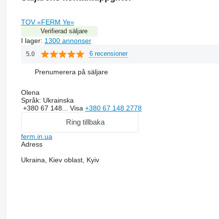
TOV «FERM Ye»
Verifierad säljare
I lager:
1300 annonser
6 recensioner
5.0
Prenumerera på säljare
Olena
Språk:
Ukrainska
+380 67 148...
Visa
+380 67 148 2778
Ring tillbaka
ferm.in.ua
Adress
Ukraina, Kiev oblast, Kyiv