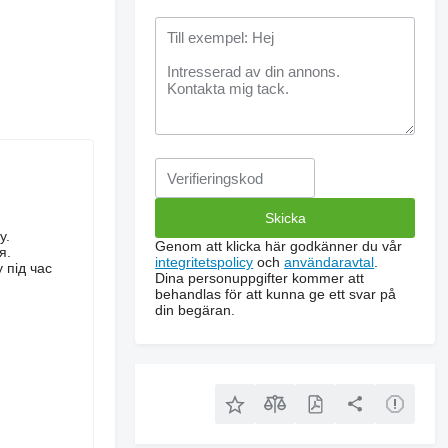
у.
Genom att klicka här godkänner du vår
я.
integritetspolicy
och
användaravtal
.
 під час
Dina personuppgifter kommer att
behandlas för att kunna ge ett svar på
din begäran.