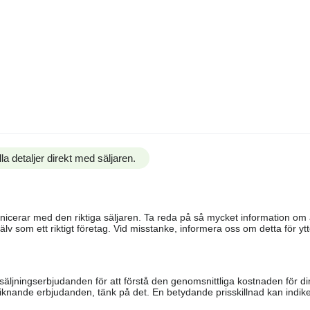
la detaljer direkt med säljaren.
ommunicerar med den riktiga säljaren. Ta reda på så mycket information o
älv som ett riktigt företag. Vid misstanke, informera oss om detta för ytte
säljningserbjudanden för att förstå den genomsnittliga kostnaden för di
iknande erbjudanden, tänk på det. En betydande prisskillnad kan indiker