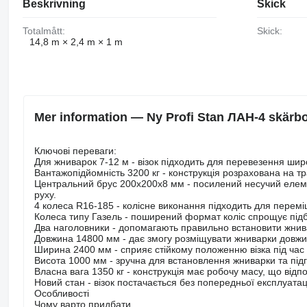
Beskrivning
Skick
Totalmått:
Skick:
14,8 m × 2,4 m × 1 m
Mer information — Ny Profi Stan ЛАН-4 skärb
Ключові переваги:
Для жниварок 7-12 м - візок підходить для перевезення шир
Вантажопідйомність 3200 кг - конструкція розрахована на 
Центральний брус 200х200х8 мм - посилений несучий елеме
руху.
4 колеса R16-185 - колісне виконання підходить для пере
Колеса типу Газель - поширений формат коліс спрощує підб
Два наголовники - допомагають правильно встановити жнивар
Довжина 14800 мм - дає змогу розміщувати жниварки довжи
Ширина 2400 мм - сприяє стійкому положенню візка під час 
Висота 1000 мм - зручна для встановлення жниварки та під
Власна вага 1350 кг - конструкція має робочу масу, що від
Новий стан - візок постачається без попередньої експлуата
Особливості
Чому варто придбати