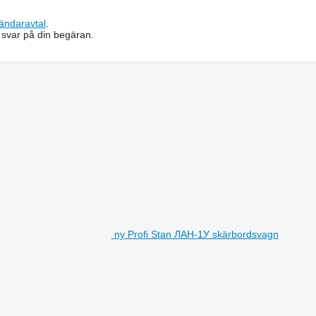
ändaravtal
.
 svar på din begäran.
ny Profi Stan ЛАН-1У skärbordsvagn