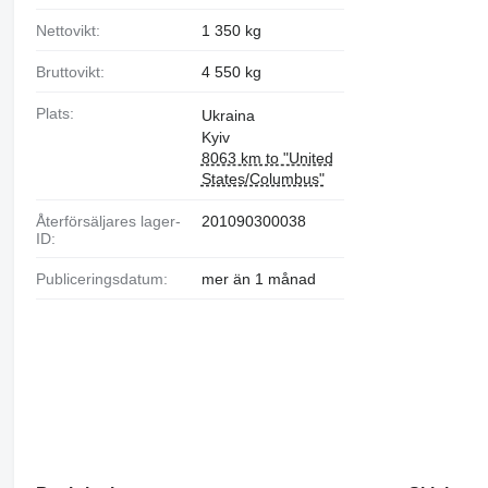
Nettovikt:
1 350 kg
Bruttovikt:
4 550 kg
Plats:
Ukraina
Kyiv
8063 km to "United
States/Columbus"
Återförsäljares lager-
201090300038
ID:
Publiceringsdatum:
mer än 1 månad