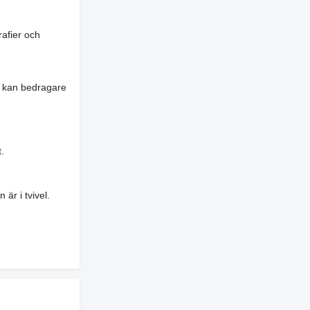
rafier och
es kan bedragare
.
är i tvivel.