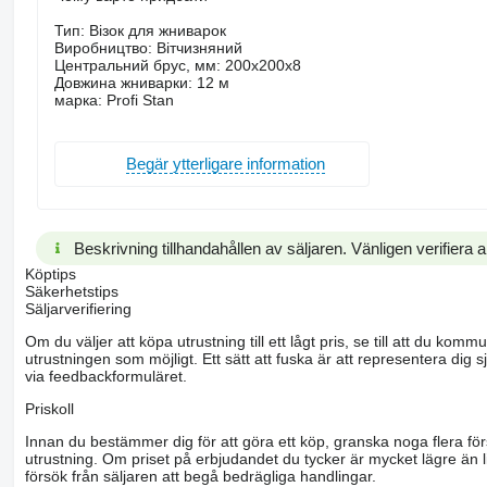
Тип: Візок для жниварок
Виробництво: Вітчизняний
Центральний брус, мм: 200х200х8
Довжина жниварки: 12 м
марка: Profi Stan
Begär ytterligare information
Beskrivning tillhandahållen av säljaren. Vänligen verifiera al
Köptips
Säkerhetstips
Säljarverifiering
Om du väljer att köpa utrustning till ett lågt pris, se till att du k
utrustningen som möjligt. Ett sätt att fuska är att representera dig sj
via feedbackformuläret.
Priskoll
Innan du bestämmer dig för att göra ett köp, granska noga flera för
utrustning. Om priset på erbjudandet du tycker är mycket lägre än l
försök från säljaren att begå bedrägliga handlingar.