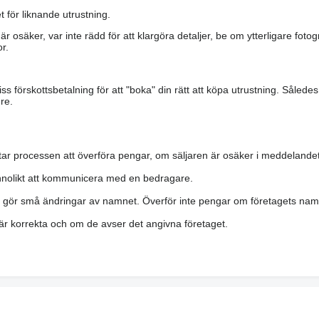
 för liknande utrustning.
är osäker, var inte rädd för att klargöra detaljer, be om ytterligare fotog
r.
s förskottsbetalning för att "boka" din rätt att köpa utrustning. Såled
re.
ar processen att överföra pengar, om säljaren är osäker i meddelandet
nolikt att kommunicera med en bedragare.
h gör små ändringar av namnet. Överför inte pengar om företagets namn 
a är korrekta och om de avser det angivna företaget.