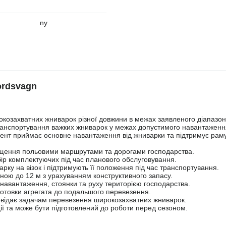
ny
ordsvagn
окозахватних жниварок різної довжини в межах заявленого діапазон
транспортування важких жниварок у межах допустимого навантаженн
нт приймає основне навантаження від жниварки та підтримує раму
міщення польовими маршрутами та дорогами господарства.
ір комплектуючих під час планового обслуговування.
ку на візок і підтримують її положення під час транспортування.
ною до 12 м з урахуванням конструктивного запасу.
навантаження, стоянки та руху територією господарства.
готовки агрегата до подальшого перевезення.
повідає задачам перевезення широкозахватних жниварок.
ції та може бути підготовлений до роботи перед сезоном.