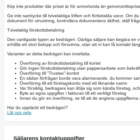
Köp inte produkter där priset är för annorlunda än genomsnittspriset
Ge inte samtycke till tvivelaktiga löften och förbetalda varor. Om du 
dokument för utrustning, kontrollera dokumentens äkthet, ställ frågo
Tvivelaktig förskottsbetalning
Den vanligaste typen av bedrägeri. Oärliga säljare kan begära en vis
erhålla ett stort belopp och försvinna, utan att ni kan få kontakt läng
Varianter av detta bedrägeri kan innefatta:
Överföring av förskottsbetalning till kortet
Gör ingen förskottsbetalning utan pappersarbete som bekräft
Överföring till "Trustee"-kontot
En sådan förfrågan borde vara alarmerande, du kommer san
Överföring till ett företagskonto med ett liknande namn
Var försiktig, bedragare kan dölja sig som kända företag, oc
Byte av egna uppgifter i fakturan till ett verkligt företag
Innan du gör en överföring, se till att de angivna uppgiftern
Har du upptäckt ett bedrägeri?
Låt oss veta
Säljarens kontaktuppgifter