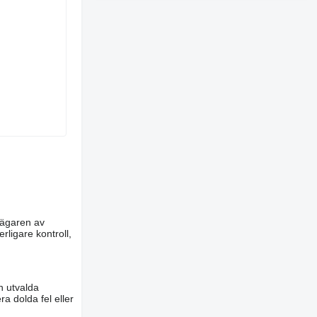
m ägaren av
rligare kontroll,
n utvalda
a dolda fel eller