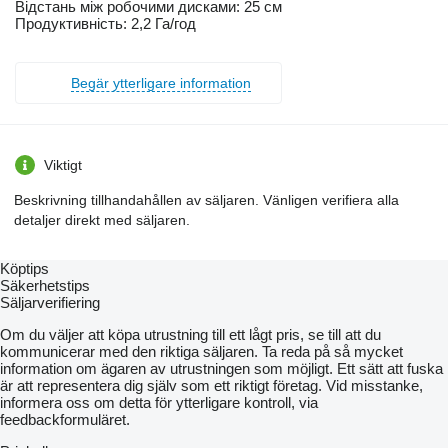
Відстань між робочими дисками: 25 см
Продуктивність: 2,2 Га/год
Begär ytterligare information
Viktigt
Beskrivning tillhandahållen av säljaren. Vänligen verifiera alla
detaljer direkt med säljaren.
Köptips
Säkerhetstips
Säljarverifiering
Om du väljer att köpa utrustning till ett lågt pris, se till att du
kommunicerar med den riktiga säljaren. Ta reda på så mycket
information om ägaren av utrustningen som möjligt. Ett sätt att fuska
är att representera dig själv som ett riktigt företag. Vid misstanke,
informera oss om detta för ytterligare kontroll, via
feedbackformuläret.