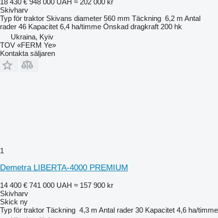
18 430 €
948 000 UAH
≈ 202 000 kr
Skivharv
Typ
för traktor
Skivans diameter
560 mm
Täckning
6,2 m
Antal
rader
46
Kapacitet
6,4 ha/timme
Önskad dragkraft
200 hk
Ukraina, Kyiv
TOV «FERM Ye»
Kontakta säljaren
1
Demetra LIBERTA-4000 PREMIUM
14 400 €
741 000 UAH
≈ 157 900 kr
Skivharv
Skick
ny
Typ
för traktor
Täckning
4,3 m
Antal rader
30
Kapacitet
4,6 ha/timme