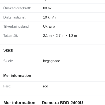
Önskad dragkraft:
80 hk
Driftshastighet:
10 km/h
Tillverkningsland:
Ukraina
Totalmått:
2,1 m × 2,7 m × 1,2 m
Skick
Skick:
begagnade
Mer information
Färg:
röd
Mer information — Demetra BDD-2400U