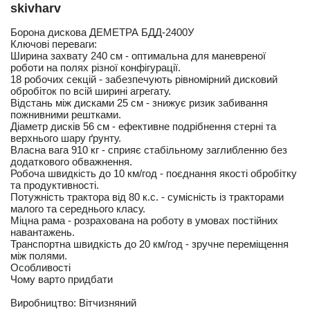
skivharv
Борона дискова ДЕМЕТРА БДД-2400У
Ключові переваги:
Ширина захвату 240 см - оптимальна для маневреної
роботи на полях різної конфігурації.
18 робочих секцій - забезпечують рівномірний дисковий
обробіток по всій ширині агрегату.
Відстань між дисками 25 см - знижує ризик забивання
пожнивними рештками.
Діаметр дисків 56 см - ефективне подрібнення стерні та
верхнього шару ґрунту.
Власна вага 910 кг - сприяє стабільному заглибленню без
додаткового обважнення.
Робоча швидкість до 10 км/год - поєднання якості обробітку
та продуктивності.
Потужність трактора від 80 к.с. - сумісність із тракторами
малого та середнього класу.
Міцна рама - розрахована на роботу в умовах постійних
навантажень.
Транспортна швидкість до 20 км/год - зручне переміщення
між полями.
Особливості
Чому варто придбати
Виробництво: Вітчизняний