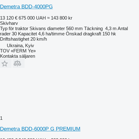
Demetra BDD-4000PG
13 120 €
675 000 UAH
≈ 143 800 kr
Skivharv
Typ
för traktor
Skivans diameter
560 mm
Täckning
4,3 m
Antal
rader
30
Kapacitet
4,6 ha/timme
Önskad dragkraft
150 hk
Driftshastighet
20 km/h
Ukraina, Kyiv
TOV «FERM Ye»
Kontakta säljaren
1
Demetra BDD-6000P G PREMIUM