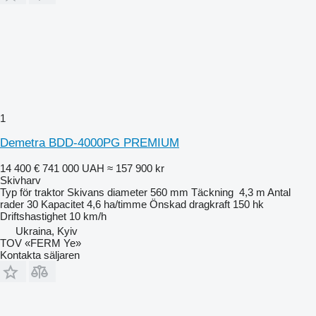
1
Demetra BDD-4000PG PREMIUM
14 400 €
741 000 UAH
≈ 157 900 kr
Skivharv
Typ
för traktor
Skivans diameter
560 mm
Täckning
4,3 m
Antal
rader
30
Kapacitet
4,6 ha/timme
Önskad dragkraft
150 hk
Driftshastighet
10 km/h
Ukraina, Kyiv
TOV «FERM Ye»
Kontakta säljaren