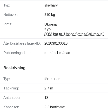
Typ:
skivharv
Nettovikt:
910 kg
Plats:
Ukraina
Kyiv
8063 km to "United States/Columbus"
Återförsäljares lager-ID:
201030100019
Publiceringsdatum:
mer än 1 månad
Beskrivning
Typ:
för traktor
Täckning:
2,7 m
Antal rader:
18
Kapacitet:
2,2 ha/timme