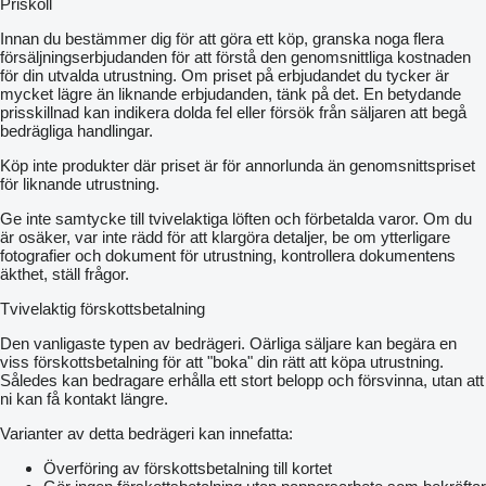
Priskoll
Innan du bestämmer dig för att göra ett köp, granska noga flera
försäljningserbjudanden för att förstå den genomsnittliga kostnaden
för din utvalda utrustning. Om priset på erbjudandet du tycker är
mycket lägre än liknande erbjudanden, tänk på det. En betydande
prisskillnad kan indikera dolda fel eller försök från säljaren att begå
bedrägliga handlingar.
Köp inte produkter där priset är för annorlunda än genomsnittspriset
för liknande utrustning.
Ge inte samtycke till tvivelaktiga löften och förbetalda varor. Om du
är osäker, var inte rädd för att klargöra detaljer, be om ytterligare
fotografier och dokument för utrustning, kontrollera dokumentens
äkthet, ställ frågor.
Tvivelaktig förskottsbetalning
Den vanligaste typen av bedrägeri. Oärliga säljare kan begära en
viss förskottsbetalning för att "boka" din rätt att köpa utrustning.
Således kan bedragare erhålla ett stort belopp och försvinna, utan att
ni kan få kontakt längre.
Varianter av detta bedrägeri kan innefatta:
Överföring av förskottsbetalning till kortet