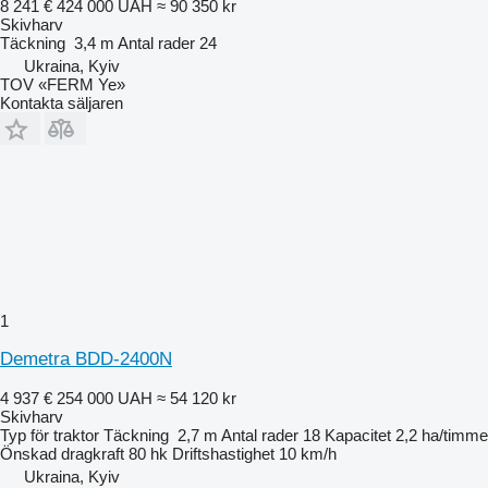
8 241 €
424 000 UAH
≈ 90 350 kr
Skivharv
Täckning
3,4 m
Antal rader
24
Ukraina, Kyiv
TOV «FERM Ye»
Kontakta säljaren
1
Demetra BDD-2400N
4 937 €
254 000 UAH
≈ 54 120 kr
Skivharv
Typ
för traktor
Täckning
2,7 m
Antal rader
18
Kapacitet
2,2 ha/timme
Önskad dragkraft
80 hk
Driftshastighet
10 km/h
Ukraina, Kyiv