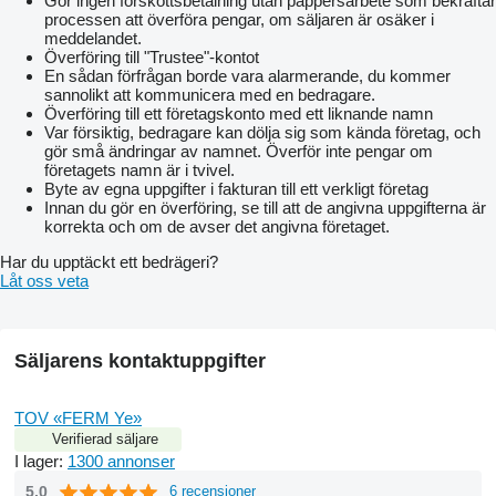
Gör ingen förskottsbetalning utan pappersarbete som bekräftar
processen att överföra pengar, om säljaren är osäker i
meddelandet.
Överföring till "Trustee"-kontot
En sådan förfrågan borde vara alarmerande, du kommer
sannolikt att kommunicera med en bedragare.
Överföring till ett företagskonto med ett liknande namn
Var försiktig, bedragare kan dölja sig som kända företag, och
gör små ändringar av namnet. Överför inte pengar om
företagets namn är i tvivel.
Byte av egna uppgifter i fakturan till ett verkligt företag
Innan du gör en överföring, se till att de angivna uppgifterna är
korrekta och om de avser det angivna företaget.
Har du upptäckt ett bedrägeri?
Låt oss veta
Säljarens kontaktuppgifter
TOV «FERM Ye»
Verifierad säljare
I lager:
1300 annonser
5.0
6 recensioner