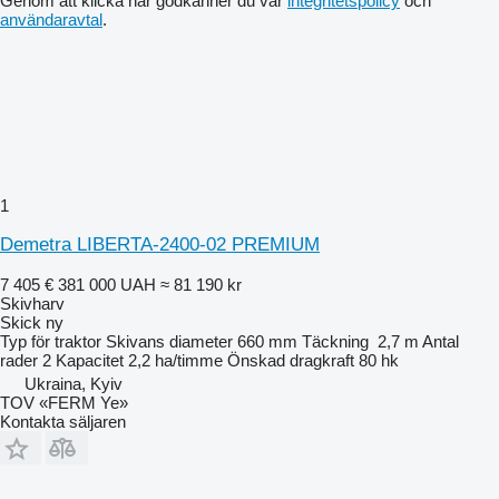
Genom att klicka här godkänner du vår
integritetspolicy
och
användaravtal
.
1
Demetra LIBERTA-2400-02 PREMIUM
7 405 €
381 000 UAH
≈ 81 190 kr
Skivharv
Skick
ny
Typ
för traktor
Skivans diameter
660 mm
Täckning
2,7 m
Antal
rader
2
Kapacitet
2,2 ha/timme
Önskad dragkraft
80 hk
Ukraina, Kyiv
TOV «FERM Ye»
Kontakta säljaren