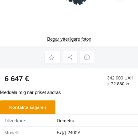
Begär ytterligare foton
6 647 €
342 000 UAH
≈ 72 880 kr
Meddela mig när priset ändras
Kontakta säljaren
Tillverkare:
Demetra
Modell:
БДД-2400У