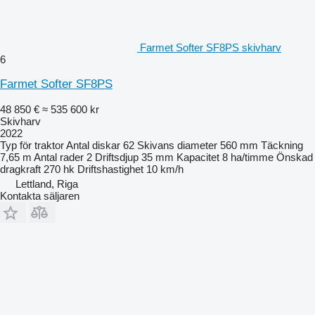
Farmet Softer SF8PS skivharv
6
Farmet Softer SF8PS
48 850 €
≈ 535 600 kr
Skivharv
2022
Typ
för traktor
Antal diskar
62
Skivans diameter
560 mm
Täckning
7,65 m
Antal rader
2
Driftsdjup
35 mm
Kapacitet
8 ha/timme
Önskad
dragkraft
270 hk
Driftshastighet
10 km/h
Lettland, Riga
Kontakta säljaren