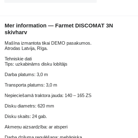
Mer information — Farmet DISCOMAT 3N
skivharv
Mašīna izmantota tikai DEMO pasakumos.
Atrodas Latvija, Rīga.
Tehniskie dati
Tips: uzkabināms disku lobītājs
Darba platums: 3,0 m
Transporta platums: 3,0 m
Nepieciešamā traktora jauda: 140 – 165 ZS
Disku diametrs: 620 mm
Disku skaits: 24 gab.
Akmeņu aizsardzība: ar atsperi
Darba dziļuma regulēšana: mehāniska