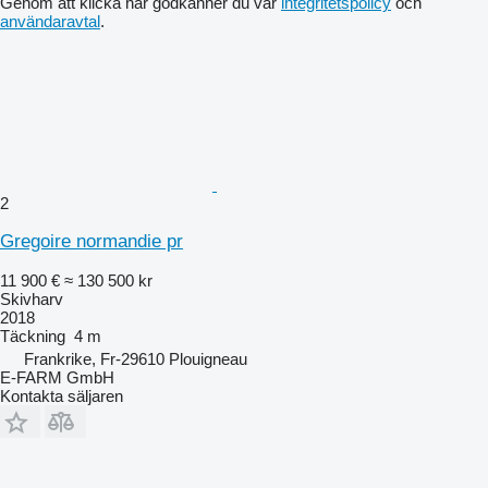
Genom att klicka här godkänner du vår
integritetspolicy
och
användaravtal
.
2
Gregoire normandie pr
11 900 €
≈ 130 500 kr
Skivharv
2018
Täckning
4 m
Frankrike, Fr-29610 Plouigneau
E-FARM GmbH
Kontakta säljaren