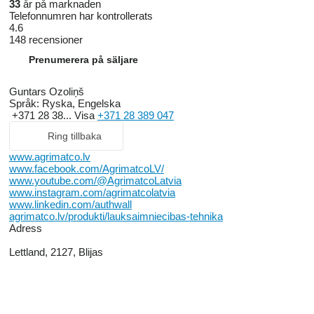
33
år på marknaden
Telefonnumren har kontrollerats
4.6
148 recensioner
Prenumerera på säljare
Guntars Ozoliņš
Språk:
Ryska, Engelska
+371 28 38...
Visa
+371 28 389 047
Ring tillbaka
www.agrimatco.lv
www.facebook.com/AgrimatcoLV/
www.youtube.com/@AgrimatcoLatvia
www.instagram.com/agrimatcolatvia
www.linkedin.com/authwall
agrimatco.lv/produkti/lauksaimniecibas-tehnika
Adress
Lettland, 2127, Blijas