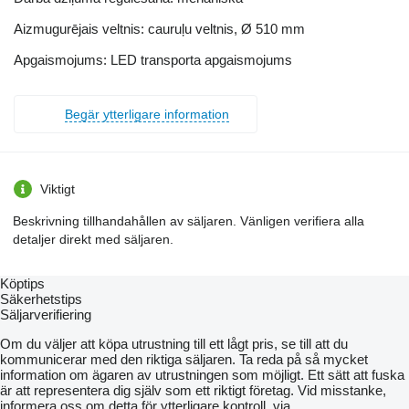
Aizmugurējais veltnis: cauruļu veltnis, Ø 510 mm
Apgaismojums: LED transporta apgaismojums
Begär ytterligare information
Viktigt
Beskrivning tillhandahållen av säljaren. Vänligen verifiera alla
detaljer direkt med säljaren.
Köptips
Säkerhetstips
Säljarverifiering
Om du väljer att köpa utrustning till ett lågt pris, se till att du
kommunicerar med den riktiga säljaren. Ta reda på så mycket
information om ägaren av utrustningen som möjligt. Ett sätt att fuska
är att representera dig själv som ett riktigt företag. Vid misstanke,
informera oss om detta för ytterligare kontroll, via