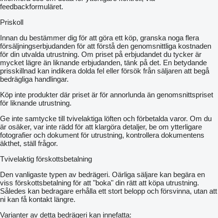
feedbackformuläret.
Priskoll
Innan du bestämmer dig för att göra ett köp, granska noga flera
försäljningserbjudanden för att förstå den genomsnittliga kostnaden
för din utvalda utrustning. Om priset på erbjudandet du tycker är
mycket lägre än liknande erbjudanden, tänk på det. En betydande
prisskillnad kan indikera dolda fel eller försök från säljaren att begå
bedrägliga handlingar.
Köp inte produkter där priset är för annorlunda än genomsnittspriset
för liknande utrustning.
Ge inte samtycke till tvivelaktiga löften och förbetalda varor. Om du
är osäker, var inte rädd för att klargöra detaljer, be om ytterligare
fotografier och dokument för utrustning, kontrollera dokumentens
äkthet, ställ frågor.
Tvivelaktig förskottsbetalning
Den vanligaste typen av bedrägeri. Oärliga säljare kan begära en
viss förskottsbetalning för att "boka" din rätt att köpa utrustning.
Således kan bedragare erhålla ett stort belopp och försvinna, utan att
ni kan få kontakt längre.
Varianter av detta bedrägeri kan innefatta: