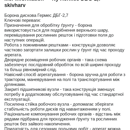
skivharv
Борона дискова Гермес ДБГ-2,7
Ключові переваги:
Призначення для обробітку ґрунту - борона
використовується для подрібнення верхнього шару,
перемішування рослинних решток і підготовки поля до
наступних операцій.
Робота з пожнивними рештками - конструкція дозволяє
частково загортати залишки рослин у ґрунт під час проходу
агрегата.
Дворядне розміщення робочих органів - така схема
забезпечує послідовний обробіток по всій ширині проходу
та більш рівномірний слід.
Навісний спосіб агрегатування - борона зручна для роботи з
трактором, маневрування на полі та транспортування між
ділянками.
Закриті підшипникові вузли - така конструкція зменшує
потребу в додатковому обслуговуванні під час стандартної
експлуатації.
Посилена стійка робочого вузла - допомагає зберігати
стабільність роботи дисків під навантаженням у полі.
Раціональне компонування робочих органів - відстань між
рядами підібрана для проходження ґрунту та рослинних
решток без зайвого накопичення.
Придатність для сезонних польових робіт - агрегат можна