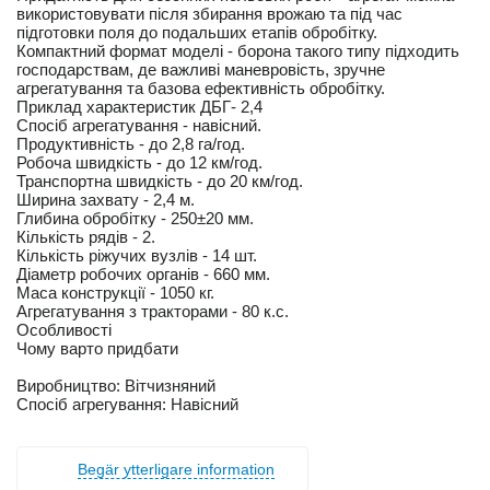
використовувати після збирання врожаю та під час
підготовки поля до подальших етапів обробітку.
Компактний формат моделі - борона такого типу підходить
господарствам, де важливі маневровість, зручне
агрегатування та базова ефективність обробітку.
Приклад характеристик ДБГ- 2,4
Спосіб агрегатування - навісний.
Продуктивність - до 2,8 га/год.
Робоча швидкість - до 12 км/год.
Транспортна швидкість - до 20 км/год.
Ширина захвату - 2,4 м.
Глибина обробітку - 250±20 мм.
Кількість рядів - 2.
Кількість ріжучих вузлів - 14 шт.
Діаметр робочих органів - 660 мм.
Маса конструкції - 1050 кг.
Агрегатування з тракторами - 80 к.с.
Особливості
Чому варто придбати
Виробництво: Вітчизняний
Спосіб агрегування: Навісний
Begär ytterligare information