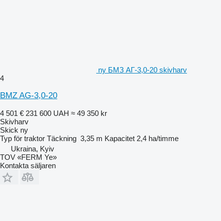
ny БМЗ АГ-3,0-20 skivharv
4
BMZ AG-3,0-20
4 501 €
231 600 UAH
≈ 49 350 kr
Skivharv
Skick
ny
Typ
för traktor
Täckning
3,35 m
Kapacitet
2,4 ha/timme
Ukraina, Kyiv
TOV «FERM Ye»
Kontakta säljaren