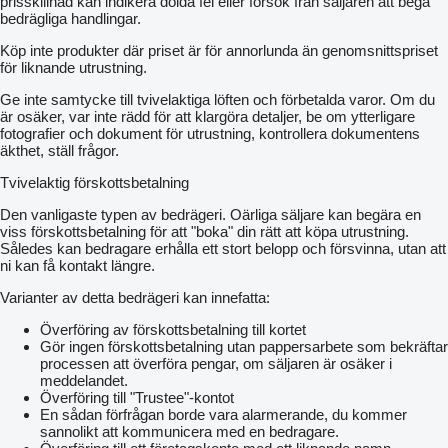
prisskillnad kan indikera dolda fel eller försök från säljaren att begå
bedrägliga handlingar.
Köp inte produkter där priset är för annorlunda än genomsnittspriset
för liknande utrustning.
Ge inte samtycke till tvivelaktiga löften och förbetalda varor. Om du
är osäker, var inte rädd för att klargöra detaljer, be om ytterligare
fotografier och dokument för utrustning, kontrollera dokumentens
äkthet, ställ frågor.
Tvivelaktig förskottsbetalning
Den vanligaste typen av bedrägeri. Oärliga säljare kan begära en
viss förskottsbetalning för att "boka" din rätt att köpa utrustning.
Således kan bedragare erhålla ett stort belopp och försvinna, utan att
ni kan få kontakt längre.
Varianter av detta bedrägeri kan innefatta:
Överföring av förskottsbetalning till kortet
Gör ingen förskottsbetalning utan pappersarbete som bekräftar
processen att överföra pengar, om säljaren är osäker i
meddelandet.
Överföring till "Trustee"-kontot
En sådan förfrågan borde vara alarmerande, du kommer
sannolikt att kommunicera med en bedragare.