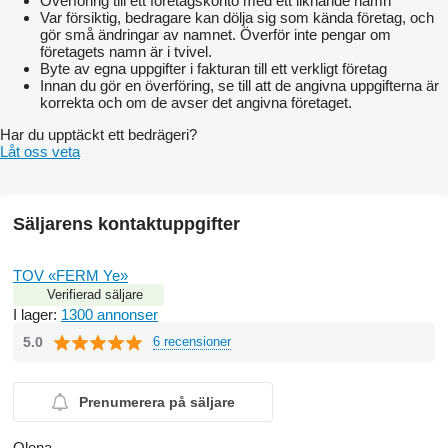
Överföring till ett företagskonto med ett liknande namn
Var försiktig, bedragare kan dölja sig som kända företag, och
gör små ändringar av namnet. Överför inte pengar om
företagets namn är i tvivel.
Byte av egna uppgifter i fakturan till ett verkligt företag
Innan du gör en överföring, se till att de angivna uppgifterna är
korrekta och om de avser det angivna företaget.
Har du upptäckt ett bedrägeri?
Låt oss veta
Säljarens kontaktuppgifter
TOV «FERM Ye»
Verifierad säljare
I lager:
1300 annonser
5.0
6 recensioner
Prenumerera på säljare
Olena