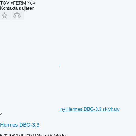
TOV «FERM Ye»
Kontakta säljaren
ny Hermes DBG-3,3 skivharv
4
Hermes DBG-3,3
5 029 €
258 800 UAH
≈ 55 140 kr