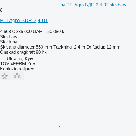
ny PTI Agro БДП-2,4-01 skivharv
8
PTI Agro BDP-2,4-01
4 568 €
235 000 UAH
≈ 50 080 kr
Skivharv
Skick
ny
Skivans diameter
560 mm
Täckning
2,4 m
Driftsdjup
12 mm
Önskad dragkraft
80 hk
Ukraina, Kyiv
TOV «FERM Ye»
Kontakta säljaren