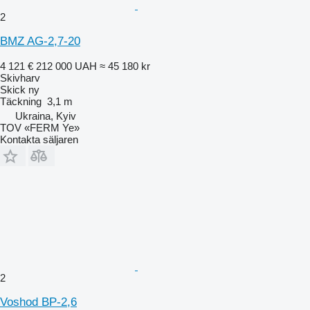
2
BMZ AG-2,7-20
4 121 €
212 000 UAH
≈ 45 180 kr
Skivharv
Skick
ny
Täckning
3,1 m
Ukraina, Kyiv
TOV «FERM Ye»
Kontakta säljaren
2
Voshod BP-2,6