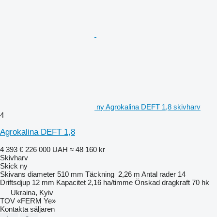
ny Agrokalina DEFT 1,8 skivharv
4
Agrokalina DEFT 1,8
4 393 €
226 000 UAH
≈ 48 160 kr
Skivharv
Skick
ny
Skivans diameter
510 mm
Täckning
2,26 m
Antal rader
14
Driftsdjup
12 mm
Kapacitet
2,16 ha/timme
Önskad dragkraft
70 hk
Ukraina, Kyiv
TOV «FERM Ye»
Kontakta säljaren