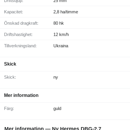
Driftsdjup:
25 mm
Kapacitet:
2,8 ha/timme
Önskad dragkraft:
80 hk
Driftshastighet:
12 km/h
Tillverkningsland:
Ukraina
Skick
Skick:
ny
Mer information
Färg:
guld
Mer information — Ny Hermes DBG-2,7