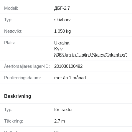
Modell:
ДБГ-2,7
Typ:
skivharv
Nettovikt:
1 050 kg
Plats:
Ukraina
Kyiv
8063 km to "United States/Columbus"
Återförsäljares lager-ID:
201030100482
Publiceringsdatum:
mer än 1 månad
Beskrivning
Typ:
för traktor
Täckning:
2,7 m