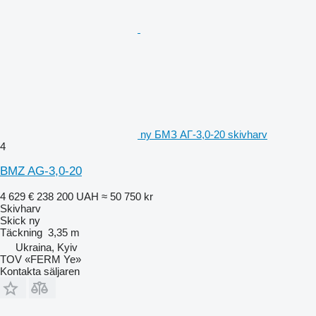
ny БМЗ АГ-3,0-20 skivharv
4
BMZ AG-3,0-20
4 629 €
238 200 UAH
≈ 50 750 kr
Skivharv
Skick
ny
Täckning
3,35 m
Ukraina, Kyiv
TOV «FERM Ye»
Kontakta säljaren