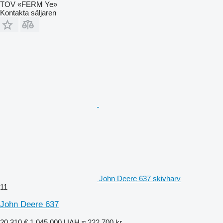
TOV «FERM Ye»
Kontakta säljaren
John Deere 637 skivharv
11
John Deere 637
20 310 €
1 045 000 UAH
≈ 222 700 kr