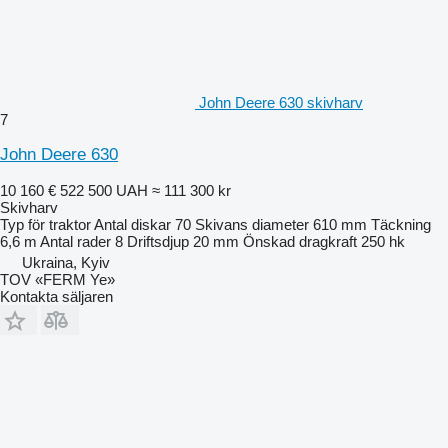
John Deere 630 skivharv
7
John Deere 630
10 160 €
522 500 UAH
≈ 111 300 kr
Skivharv
Typ
för traktor
Antal diskar
70
Skivans diameter
610 mm
Täckning
6,6 m
Antal rader
8
Driftsdjup
20 mm
Önskad dragkraft
250 hk
Ukraina, Kyiv
TOV «FERM Ye»
Kontakta säljaren