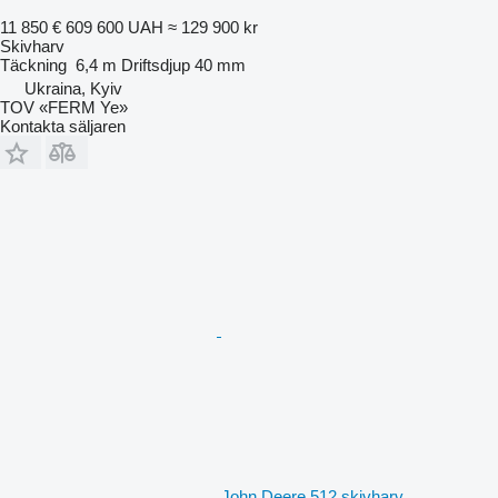
11 850 €
609 600 UAH
≈ 129 900 kr
Skivharv
Täckning
6,4 m
Driftsdjup
40 mm
Ukraina, Kyiv
TOV «FERM Ye»
Kontakta säljaren
John Deere 512 skivharv