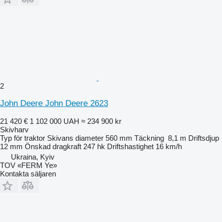
2
John Deere John Deere 2623
21 420 €
1 102 000 UAH
≈ 234 900 kr
Skivharv
Typ
för traktor
Skivans diameter
560 mm
Täckning
8,1 m
Driftsdjup
12 mm
Önskad dragkraft
247 hk
Driftshastighet
16 km/h
Ukraina, Kyiv
TOV «FERM Ye»
Kontakta säljaren