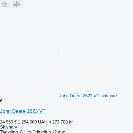
John Deere 2623 VT skivharv
6
John Deere 2623 VT
24 960 €
1 284 000 UAH
≈ 273 700 kr
Skivharv
Täckning
8,1 m
Driftsdjup
12 mm