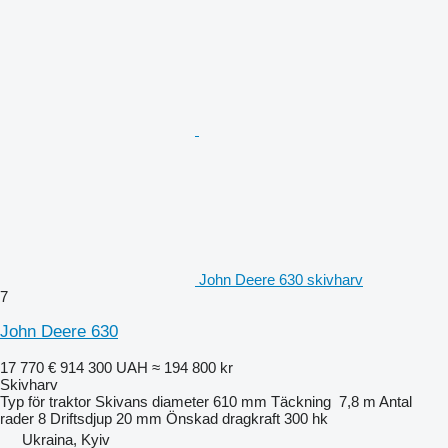
John Deere 630 skivharv
7
John Deere 630
17 770 €
914 300 UAH
≈ 194 800 kr
Skivharv
Typ
för traktor
Skivans diameter
610 mm
Täckning
7,8 m
Antal
rader
8
Driftsdjup
20 mm
Önskad dragkraft
300 hk
Ukraina, Kyiv