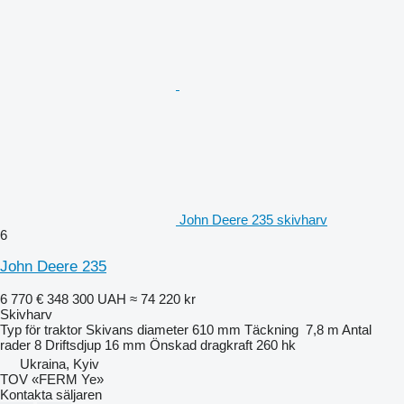
John Deere 235 skivharv
6
John Deere 235
6 770 €
348 300 UAH
≈ 74 220 kr
Skivharv
Typ
för traktor
Skivans diameter
610 mm
Täckning
7,8 m
Antal
rader
8
Driftsdjup
16 mm
Önskad dragkraft
260 hk
Ukraina, Kyiv
TOV «FERM Ye»
Kontakta säljaren