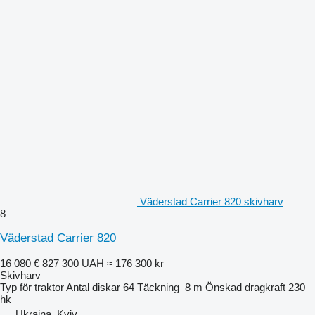
Väderstad Carrier 820 skivharv
8
Väderstad Carrier 820
16 080 €
827 300 UAH
≈ 176 300 kr
Skivharv
Typ
för traktor
Antal diskar
64
Täckning
8 m
Önskad dragkraft
230
hk
Ukraina, Kyiv