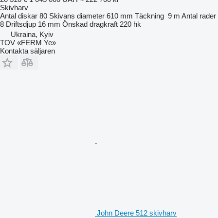
Skivharv
Antal diskar
80
Skivans diameter
610 mm
Täckning
9 m
Antal rader
8
Driftsdjup
16 mm
Önskad dragkraft
220 hk
Ukraina, Kyiv
TOV «FERM Ye»
Kontakta säljaren
John Deere 512 skivharv