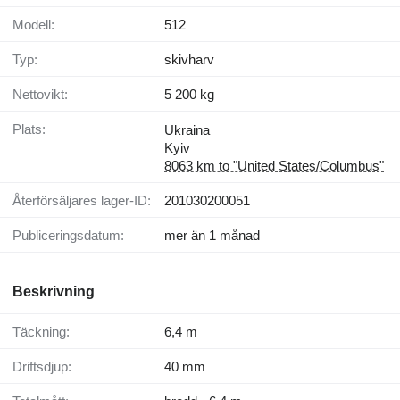
Modell:
512
Typ:
skivharv
Nettovikt:
5 200 kg
Plats:
Ukraina
Kyiv
8063 km to "United States/Columbus"
Återförsäljares lager-ID:
201030200051
Publiceringsdatum:
mer än 1 månad
Beskrivning
Täckning:
6,4 m
Driftsdjup:
40 mm