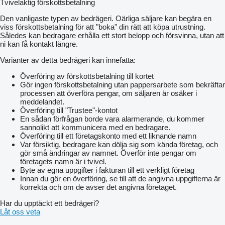
Tvivelaktig förskottsbetalning
Den vanligaste typen av bedrägeri. Oärliga säljare kan begära en
viss förskottsbetalning för att "boka" din rätt att köpa utrustning.
Således kan bedragare erhålla ett stort belopp och försvinna, utan att
ni kan få kontakt längre.
Varianter av detta bedrägeri kan innefatta:
Överföring av förskottsbetalning till kortet
Gör ingen förskottsbetalning utan pappersarbete som bekräftar
processen att överföra pengar, om säljaren är osäker i
meddelandet.
Överföring till "Trustee"-kontot
En sådan förfrågan borde vara alarmerande, du kommer
sannolikt att kommunicera med en bedragare.
Överföring till ett företagskonto med ett liknande namn
Var försiktig, bedragare kan dölja sig som kända företag, och
gör små ändringar av namnet. Överför inte pengar om
företagets namn är i tvivel.
Byte av egna uppgifter i fakturan till ett verkligt företag
Innan du gör en överföring, se till att de angivna uppgifterna är
korrekta och om de avser det angivna företaget.
Har du upptäckt ett bedrägeri?
Låt oss veta