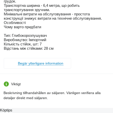
грудок.
Транспортна ширина - 6,4 метра, що робить
транспортування зручним.
Мінімальні витрати на обслуговування - простота
конструкції знижує витрати на технічне обслуговування.
Особливості
Чому варто придбати
Тип: Глибокорозпушувач
Виробництво: Імпортний
Кількість стійок, шт: 7
Відстань між стійками: 28 см
Begär ytterligare information
Viktigt
Beskrivning tillhandahållen av säljaren. Vänligen verifiera alla
detaljer direkt med säljaren.
Köptips