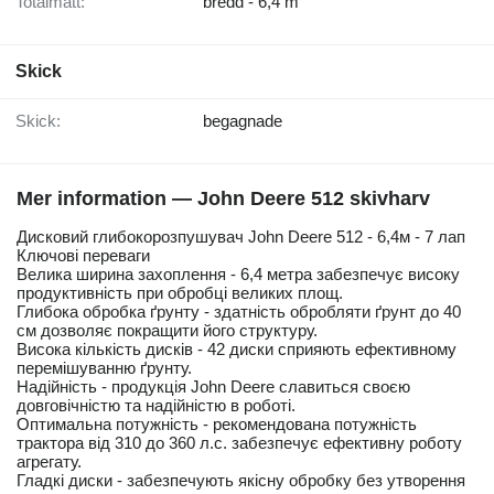
Totalmått:
bredd - 6,4 m
Skick
Skick:
begagnade
Mer information — John Deere 512 skivharv
Дисковий глибокорозпушувач John Deere 512 - 6,4м - 7 лап
Ключові переваги
Велика ширина захоплення - 6,4 метра забезпечує високу
продуктивність при обробці великих площ.
Глибока обробка ґрунту - здатність обробляти ґрунт до 40
см дозволяє покращити його структуру.
Висока кількість дисків - 42 диски сприяють ефективному
перемішуванню ґрунту.
Надійність - продукція John Deere славиться своєю
довговічністю та надійністю в роботі.
Оптимальна потужність - рекомендована потужність
трактора від 310 до 360 л.с. забезпечує ефективну роботу
агрегату.
Гладкі диски - забезпечують якісну обробку без утворення