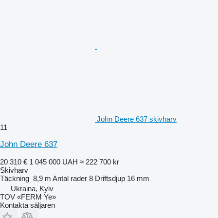
John Deere 637 skivharv
11
John Deere 637
20 310 €
1 045 000 UAH
≈ 222 700 kr
Skivharv
Täckning
8,9 m
Antal rader
8
Driftsdjup
16 mm
Ukraina, Kyiv
TOV «FERM Ye»
Kontakta säljaren