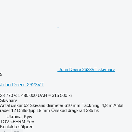
John Deere 2623VT skivharv
9
John Deere 2623VT
28 770 €
1 480 000 UAH
≈ 315 500 kr
Skivharv
Antal diskar
92
Skivans diameter
610 mm
Täckning
4,8 m
Antal
rader
12
Driftsdjup
18 mm
Önskad dragkraft
335 hk
Ukraina, Kyiv
TOV «FERM Ye»
Kontakta säljaren