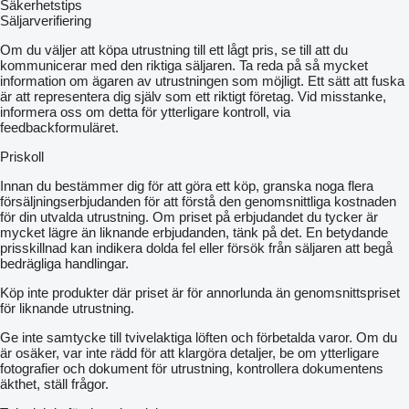
Säkerhetstips
Säljarverifiering
Om du väljer att köpa utrustning till ett lågt pris, se till att du
kommunicerar med den riktiga säljaren. Ta reda på så mycket
information om ägaren av utrustningen som möjligt. Ett sätt att fuska
är att representera dig själv som ett riktigt företag. Vid misstanke,
informera oss om detta för ytterligare kontroll, via
feedbackformuläret.
Priskoll
Innan du bestämmer dig för att göra ett köp, granska noga flera
försäljningserbjudanden för att förstå den genomsnittliga kostnaden
för din utvalda utrustning. Om priset på erbjudandet du tycker är
mycket lägre än liknande erbjudanden, tänk på det. En betydande
prisskillnad kan indikera dolda fel eller försök från säljaren att begå
bedrägliga handlingar.
Köp inte produkter där priset är för annorlunda än genomsnittspriset
för liknande utrustning.
Ge inte samtycke till tvivelaktiga löften och förbetalda varor. Om du
är osäker, var inte rädd för att klargöra detaljer, be om ytterligare
fotografier och dokument för utrustning, kontrollera dokumentens
äkthet, ställ frågor.