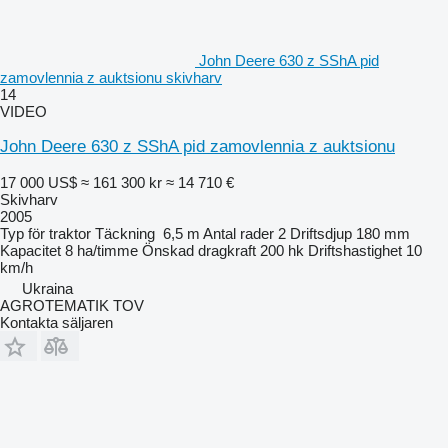
John Deere 630 z SShA pid
zamovlennia z auktsionu skivharv
14
VIDEO
John Deere 630 z SShA pid zamovlennia z auktsionu
17 000 US$
≈ 161 300 kr
≈ 14 710 €
Skivharv
2005
Typ
för traktor
Täckning
6,5 m
Antal rader
2
Driftsdjup
180 mm
Kapacitet
8 ha/timme
Önskad dragkraft
200 hk
Driftshastighet
10
km/h
Ukraina
AGROTEMATIK TOV
Kontakta säljaren