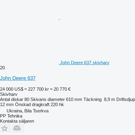
John Deere 637 skivharv
20
John Deere 637
24 000 US$
≈ 227 700 kr
≈ 20 770 €
Skivharv
Antal diskar
80
Skivans diameter
610 mm
Täckning
8,9 m
Driftsdjup
12 mm
Önskad dragkraft
220 hk
Ukraina, Bila Tserkva
PP Tehnika
Kontakta säljaren