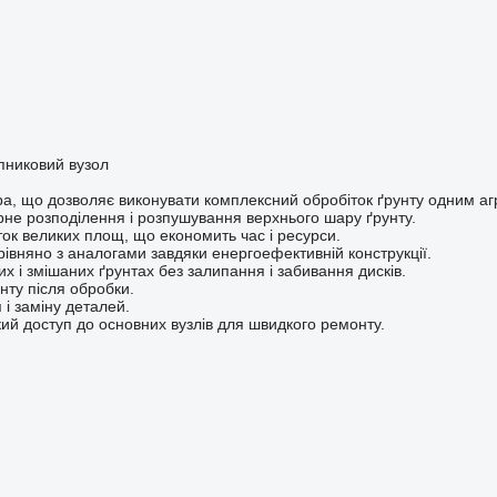
пниковий вузол
ора, що дозволяє виконувати комплексний обробіток ґрунту одним аг
рне розподілення і розпушування верхнього шару ґрунту.
ток великих площ, що економить час і ресурси.
івняно з аналогами завдяки енергоефективній конструкції.
их і змішаних ґрунтах без залипання і забивання дисків.
нту після обробки.
і заміну деталей.
кий доступ до основних вузлів для швидкого ремонту.