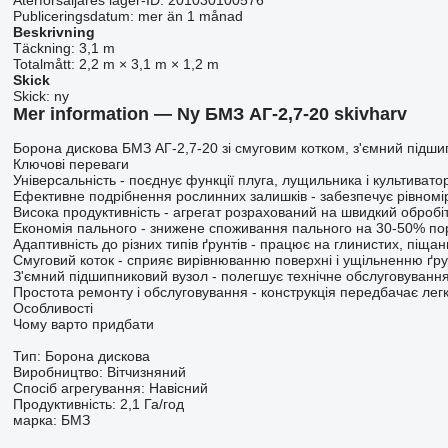
Återförsäljares lager-ID:
201030100576
Publiceringsdatum:
mer än 1 månad
Beskrivning
Täckning:
3,1 m
Totalmått:
2,2 m × 3,1 m × 1,2 m
Skick
Skick:
ny
Mer information — Ny БМЗ АГ-2,7-20 skivharv
Борона дискова БМЗ АГ-2,7-20 зі смуговим котком, з'ємний підши
Ключові переваги
Універсальність - поєднує функції плуга, лущильника і культиват
Ефективне подрібнення рослинних залишків - забезпечує рівномі
Висока продуктивність - агрегат розрахований на швидкий обробі
Економія пального - знижене споживання пального на 30-50% пор
Адаптивність до різних типів ґрунтів - працює на глинистих, піщан
Смуговий коток - сприяє вирівнюванню поверхні і ущільненню ґру
З'ємний підшипниковий вузол - полегшує технічне обслуговування 
Простота ремонту і обслуговування - конструкція передбачає лег
Особливості
Чому варто придбати
Тип: Борона дискова
Виробництво: Вітчизняний
Спосіб агрегування: Навісний
Продуктивність: 2,1 Га/год
марка: БМЗ