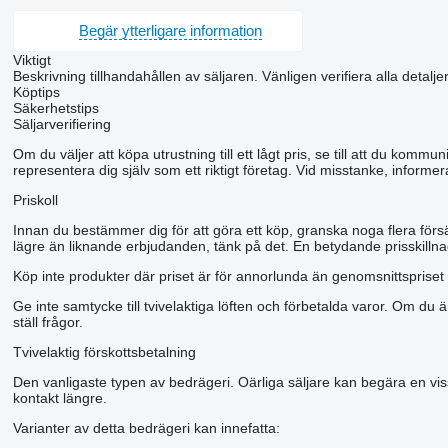
Begär ytterligare information
Viktigt
Beskrivning tillhandahållen av säljaren. Vänligen verifiera alla detalje
Köptips
Säkerhetstips
Säljarverifiering
Om du väljer att köpa utrustning till ett lågt pris, se till att du kom
representera dig själv som ett riktigt företag. Vid misstanke, informer
Priskoll
Innan du bestämmer dig för att göra ett köp, granska noga flera förs
lägre än liknande erbjudanden, tänk på det. En betydande prisskillnad
Köp inte produkter där priset är för annorlunda än genomsnittspriset 
Ge inte samtycke till tvivelaktiga löften och förbetalda varor. Om du ä
ställ frågor.
Tvivelaktig förskottsbetalning
Den vanligaste typen av bedrägeri. Oärliga säljare kan begära en viss 
kontakt längre.
Varianter av detta bedrägeri kan innefatta: