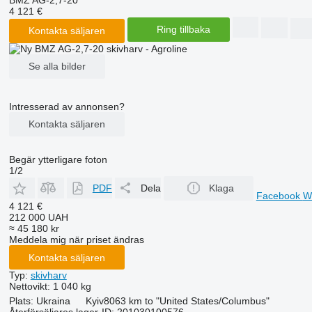
4 121 €
Ring tillbaka
Kontakta säljaren
Se alla bilder
Intresserad av annonsen?
Kontakta säljaren
Begär ytterligare foton
1/2
PDF
Dela
Klaga
Facebook
W
4 121 €
212 000 UAH
≈ 45 180 kr
Meddela mig när priset ändras
Kontakta säljaren
Typ:
skivharv
Nettovikt:
1 040 kg
Plats:
Ukraina
Kyiv
8063 km to "United States/Columbus"