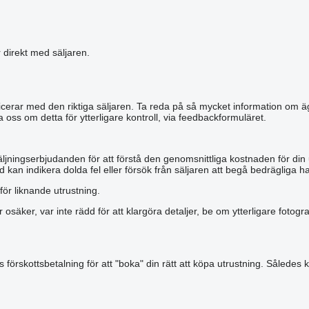
r direkt med säljaren.
municerar med den riktiga säljaren. Ta reda på så mycket information om äg
a oss om detta för ytterligare kontroll, via feedbackformuläret.
äljningserbjudanden för att förstå den genomsnittliga kostnaden för din
 kan indikera dolda fel eller försök från säljaren att begå bedrägliga ha
för liknande utrustning.
r osäker, var inte rädd för att klargöra detaljer, be om ytterligare foto
förskottsbetalning för att "boka" din rätt att köpa utrustning. Således k