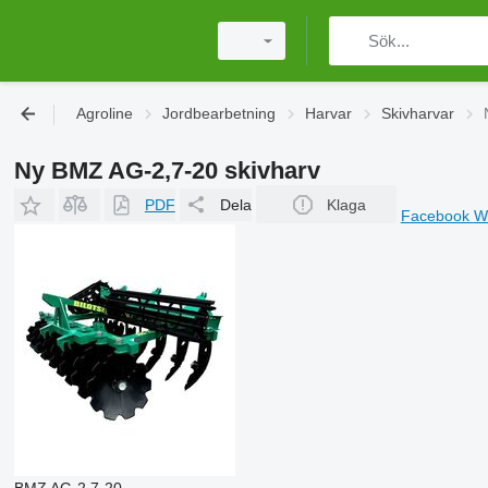
Agroline
Jordbearbetning
Harvar
Skivharvar
Ny BMZ AG-2,7-20 skivharv
PDF
Dela
Klaga
Facebook
W
BMZ AG-2,7-20