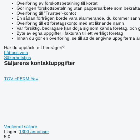
Överföring av förskottsbetalning till kortet
Gör ingen förskottsbetalning utan pappersarbete som bekräfta
Överföring till "Trustee"-kontot
En sådan förfrågan borde vara alarmerande, du kommer sann
Överföring till ett företagskonto med ett liknande namn
Var försiktig, bedragare kan dölja sig som kända företag, och 
Byte av egna uppgifter i fakturan till ett verkligt företag
Innan du gör en överföring, se till att de angivna uppgifterna 
Har du upptäckt ett bedrägeri?
Låt oss veta
Säkerhetstips
Säljarens kontaktuppgifter
TOV «FERM Ye»
Verifierad säljare
I lager:
1300 annonser
5.0