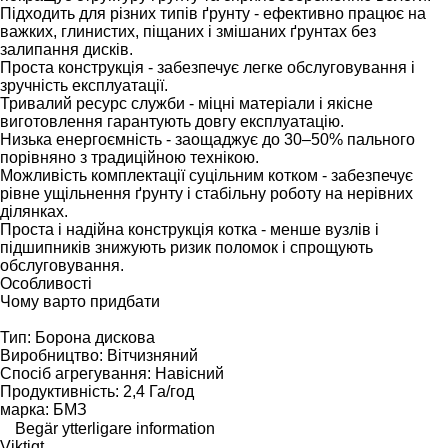
Підходить для різних типів ґрунту - ефективно працює на
важких, глинистих, піщаних і змішаних ґрунтах без
залипання дисків.
Проста конструкція - забезпечує легке обслуговування і
зручність експлуатації.
Тривалий ресурс служби - міцні матеріали і якісне
виготовлення гарантують довгу експлуатацію.
Низька енергоємність - заощаджує до 30–50% пального
порівняно з традиційною технікою.
Можливість комплектації суцільним котком - забезпечує
рівне ущільнення ґрунту і стабільну роботу на нерівних
ділянках.
Проста і надійна конструкція котка - менше вузлів і
підшипників знижують ризик поломок і спрощують
обслуговування.
Особливості
Чому варто придбати
Тип: Борона дискова
Виробництво: Вітчизняний
Спосіб агрегування: Навісний
Продуктивність: 2,4 Га/год
марка: БМЗ
Begär ytterligare information
Viktigt