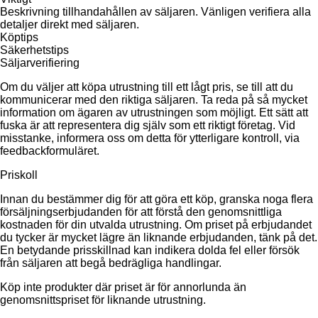
Beskrivning tillhandahållen av säljaren. Vänligen verifiera alla
detaljer direkt med säljaren.
Köptips
Säkerhetstips
Säljarverifiering
Om du väljer att köpa utrustning till ett lågt pris, se till att du
kommunicerar med den riktiga säljaren. Ta reda på så mycket
information om ägaren av utrustningen som möjligt. Ett sätt att
fuska är att representera dig själv som ett riktigt företag. Vid
misstanke, informera oss om detta för ytterligare kontroll, via
feedbackformuläret.
Priskoll
Innan du bestämmer dig för att göra ett köp, granska noga flera
försäljningserbjudanden för att förstå den genomsnittliga
kostnaden för din utvalda utrustning. Om priset på erbjudandet
du tycker är mycket lägre än liknande erbjudanden, tänk på det.
En betydande prisskillnad kan indikera dolda fel eller försök
från säljaren att begå bedrägliga handlingar.
Köp inte produkter där priset är för annorlunda än
genomsnittspriset för liknande utrustning.