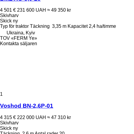
4 501 €
231 600 UAH
≈ 49 350 kr
Skivharv
Skick
ny
Typ
för traktor
Täckning
3,35 m
Kapacitet
2,4 ha/timme
Ukraina, Kyiv
TOV «FERM Ye»
Kontakta säljaren
1
Voshod BN-2,6P-01
4 315 €
222 000 UAH
≈ 47 310 kr
Skivharv
Skick
ny
Täckning
2,6 m
Antal rader
20