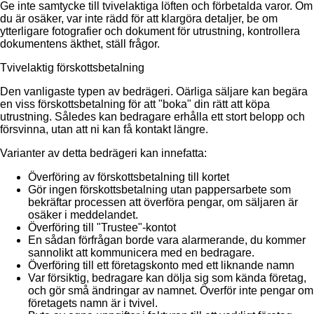
Ge inte samtycke till tvivelaktiga löften och förbetalda varor. Om
du är osäker, var inte rädd för att klargöra detaljer, be om
ytterligare fotografier och dokument för utrustning, kontrollera
dokumentens äkthet, ställ frågor.
Tvivelaktig förskottsbetalning
Den vanligaste typen av bedrägeri. Oärliga säljare kan begära
en viss förskottsbetalning för att "boka" din rätt att köpa
utrustning. Således kan bedragare erhålla ett stort belopp och
försvinna, utan att ni kan få kontakt längre.
Varianter av detta bedrägeri kan innefatta:
Överföring av förskottsbetalning till kortet
Gör ingen förskottsbetalning utan pappersarbete som
bekräftar processen att överföra pengar, om säljaren är
osäker i meddelandet.
Överföring till "Trustee"-kontot
En sådan förfrågan borde vara alarmerande, du kommer
sannolikt att kommunicera med en bedragare.
Överföring till ett företagskonto med ett liknande namn
Var försiktig, bedragare kan dölja sig som kända företag,
och gör små ändringar av namnet. Överför inte pengar om
företagets namn är i tvivel.