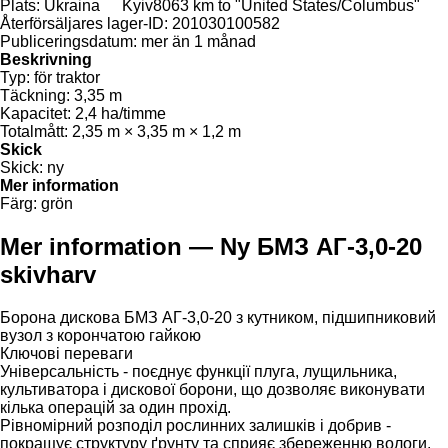
Plats:
Ukraina
Kyiv
8063 km to "United States/Columbus"
Återförsäljares lager-ID:
201030100582
Publiceringsdatum:
mer än 1 månad
Beskrivning
Typ:
för traktor
Täckning:
3,35 m
Kapacitet:
2,4 ha/timme
Totalmått:
2,35 m × 3,35 m × 1,2 m
Skick
Skick:
ny
Mer information
Färg:
grön
Mer information — Ny БМЗ АГ-3,0-20
skivharv
Борона дискова БМЗ АГ-3,0-20 з кутником, підшипниковий
вузол з корончатою гайкою
Ключові переваги
Універсальність - поєднує функції плуга, лущильника,
культиватора і дискової борони, що дозволяє виконувати
кілька операцій за один прохід.
Рівномірний розподіл рослинних залишків і добрив -
покращує структуру ґрунту та сприяє збереженню вологи.