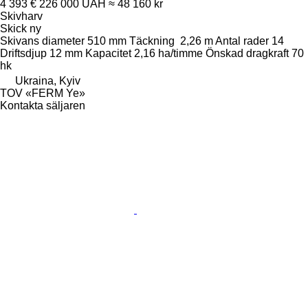
4 393 €
226 000 UAH
≈ 48 160 kr
Skivharv
Skick
ny
Skivans diameter
510 mm
Täckning
2,26 m
Antal rader
14
Driftsdjup
12 mm
Kapacitet
2,16 ha/timme
Önskad dragkraft
70
hk
Ukraina, Kyiv
TOV «FERM Ye»
Kontakta säljaren