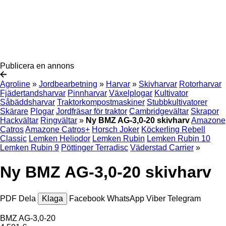
Publicera en annons
Agroline
»
Jordbearbetning
»
Harvar
»
Skivharvar
Rotorharvar
Fjädertandsharvar
Pinnharvar
Växelplogar
Kultivator
Såbäddsharvar
Traktorkompostmaskiner
Stubbkultivatorer
Skärare
Plogar
Jordfräsar för traktor
Cambridgevältar
Skrapor
Hackvältar
Ringvältar
»
Ny BMZ AG-3,0-20 skivharv
Amazone
Catros
Amazone Catros+
Horsch Joker
Köckerling Rebell
Classic
Lemken Heliodor
Lemken Rubin
Lemken Rubin 10
Lemken Rubin 9
Pöttinger Terradisc
Väderstad Carrier
»
Ny BMZ AG-3,0-20 skivharv
PDF
Dela
Klaga
Facebook
WhatsApp
Viber
Telegram
BMZ AG-3,0-20