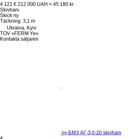
4 121 €
212 000 UAH
≈ 45 180 kr
Skivharv
Skick
ny
Täckning
3,1 m
Ukraina, Kyiv
TOV «FERM Ye»
Kontakta säljaren
ny БМЗ АГ-3,0-20 skivharv
4