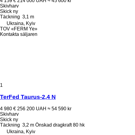
4 159 €
214 000 UAH
≈ 45 600 kr
Skivharv
Skick
ny
Täckning
3,1 m
Ukraina, Kyiv
TOV «FERM Ye»
Kontakta säljaren
1
TerFed Taurus-2,4 N
4 980 €
256 200 UAH
≈ 54 590 kr
Skivharv
Skick
ny
Täckning
3,2 m
Önskad dragkraft
80 hk
Ukraina, Kyiv