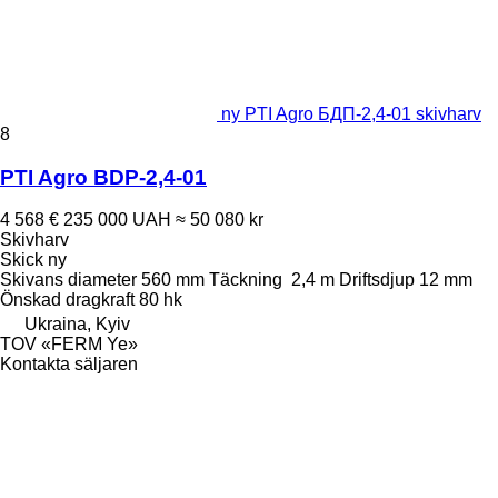
ny PTI Agro БДП-2,4-01 skivharv
8
PTI Agro BDP-2,4-01
4 568 €
235 000 UAH
≈ 50 080 kr
Skivharv
Skick
ny
Skivans diameter
560 mm
Täckning
2,4 m
Driftsdjup
12 mm
Önskad dragkraft
80 hk
Ukraina, Kyiv
TOV «FERM Ye»
Kontakta säljaren