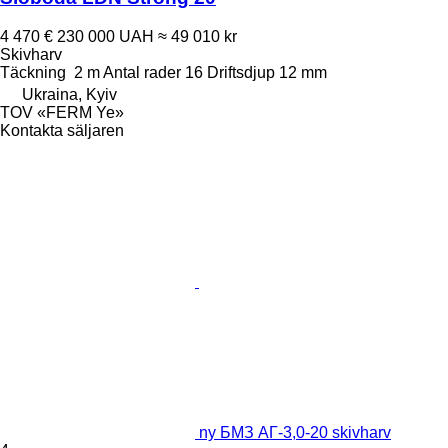
4 470 €
230 000 UAH
≈ 49 010 kr
Skivharv
Täckning
2 m
Antal rader
16
Driftsdjup
12 mm
Ukraina, Kyiv
TOV «FERM Ye»
Kontakta säljaren
ny БМЗ АГ-3,0-20 skivharv