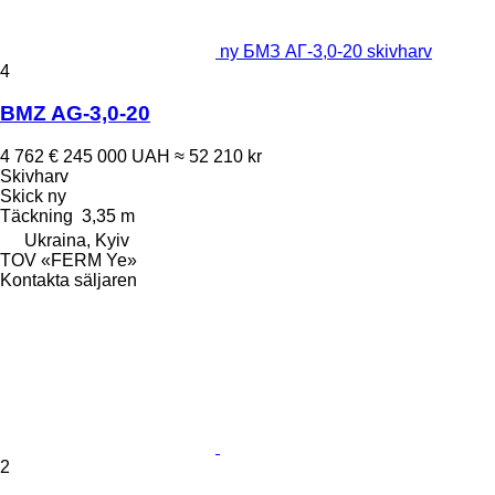
ny БМЗ АГ-3,0-20 skivharv
4
BMZ AG-3,0-20
4 762 €
245 000 UAH
≈ 52 210 kr
Skivharv
Skick
ny
Täckning
3,35 m
Ukraina, Kyiv
TOV «FERM Ye»
Kontakta säljaren
2