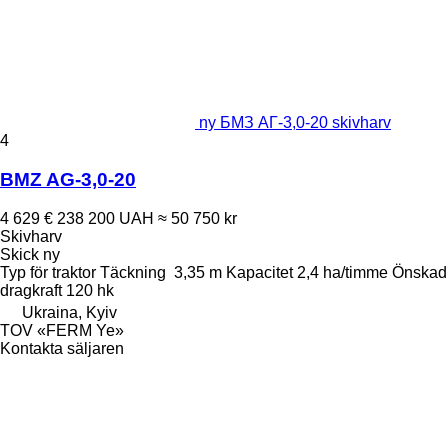
ny БМЗ АГ-3,0-20 skivharv
4
BMZ AG-3,0-20
4 629 €
238 200 UAH
≈ 50 750 kr
Skivharv
Skick
ny
Typ
för traktor
Täckning
3,35 m
Kapacitet
2,4 ha/timme
Önskad
dragkraft
120 hk
Ukraina, Kyiv
TOV «FERM Ye»
Kontakta säljaren