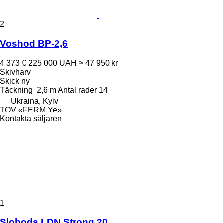
2
Voshod BP-2,6
4 373 €
225 000 UAH
≈ 47 950 kr
Skivharv
Skick
ny
Täckning
2,6 m
Antal rader
14
Ukraina, Kyiv
TOV «FERM Ye»
Kontakta säljaren
1
Sloboda LDN Strong 20