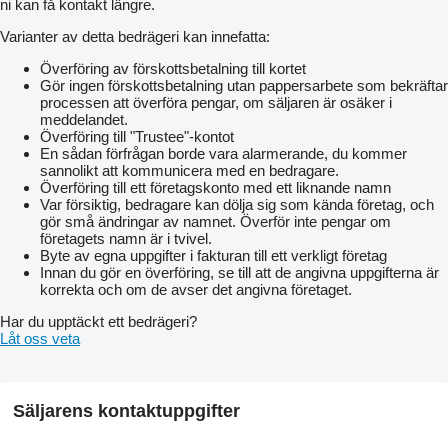
ni kan få kontakt längre.
Varianter av detta bedrägeri kan innefatta:
Överföring av förskottsbetalning till kortet
Gör ingen förskottsbetalning utan pappersarbete som bekräftar
processen att överföra pengar, om säljaren är osäker i
meddelandet.
Överföring till "Trustee"-kontot
En sådan förfrågan borde vara alarmerande, du kommer
sannolikt att kommunicera med en bedragare.
Överföring till ett företagskonto med ett liknande namn
Var försiktig, bedragare kan dölja sig som kända företag, och
gör små ändringar av namnet. Överför inte pengar om
företagets namn är i tvivel.
Byte av egna uppgifter i fakturan till ett verkligt företag
Innan du gör en överföring, se till att de angivna uppgifterna är
korrekta och om de avser det angivna företaget.
Har du upptäckt ett bedrägeri?
Låt oss veta
Säljarens kontaktuppgifter