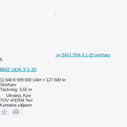
ny БМЗ УДА-3,1-20 skivharv
5
BMZ UDA-3,1-20
11 640 €
599 000 UAH
≈ 127 600 kr
Skivharv
Täckning
3,55 m
Ukraina, Kyiv
TOV «FERM Ye»
Kontakta säljaren