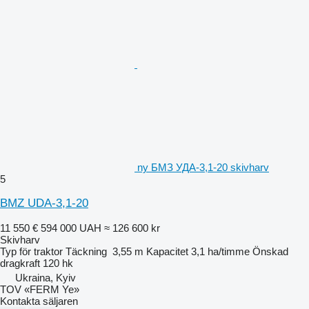
ny БМЗ УДА-3,1-20 skivharv
5
BMZ UDA-3,1-20
11 550 €
594 000 UAH
≈ 126 600 kr
Skivharv
Typ
för traktor
Täckning
3,55 m
Kapacitet
3,1 ha/timme
Önskad
dragkraft
120 hk
Ukraina, Kyiv
TOV «FERM Ye»
Kontakta säljaren