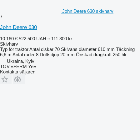
John Deere 630 skivharv
7
John Deere 630
10 160 €
522 500 UAH
≈ 111 300 kr
Skivharv
Typ
för traktor
Antal diskar
70
Skivans diameter
610 mm
Täckning
6,6 m
Antal rader
8
Driftsdjup
20 mm
Önskad dragkraft
250 hk
Ukraina, Kyiv
TOV «FERM Ye»
Kontakta säljaren