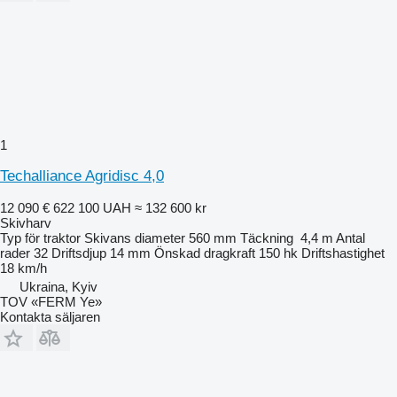
1
Techalliance Agridisc 4,0
12 090 €
622 100 UAH
≈ 132 600 kr
Skivharv
Typ
för traktor
Skivans diameter
560 mm
Täckning
4,4 m
Antal
rader
32
Driftsdjup
14 mm
Önskad dragkraft
150 hk
Driftshastighet
18 km/h
Ukraina, Kyiv
TOV «FERM Ye»
Kontakta säljaren