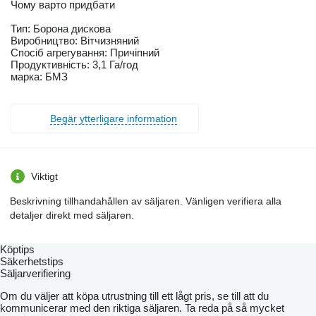
Чому варто придбати
Тип: Борона дискова
Виробництво: Вітчизняний
Спосіб агрегування: Причіпний
Продуктивність: 3,1 Га/год
марка: БМЗ
Begär ytterligare information
Viktigt
Beskrivning tillhandahållen av säljaren. Vänligen verifiera alla
detaljer direkt med säljaren.
Köptips
Säkerhetstips
Säljarverifiering
Om du väljer att köpa utrustning till ett lågt pris, se till att du
kommunicerar med den riktiga säljaren. Ta reda på så mycket