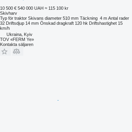
10 500 €
540 000 UAH
≈ 115 100 kr
Skivharv
Typ
för traktor
Skivans diameter
510 mm
Täckning
4 m
Antal rader
32
Driftsdjup
14 mm
Önskad dragkraft
120 hk
Driftshastighet
15
km/h
Ukraina, Kyiv
TOV «FERM Ye»
Kontakta säljaren