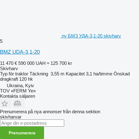
ny БМЗ УДА-3,1-20 skivharv
5
BMZ UDA-3,1-20
11 470 €
590 000 UAH
≈ 125 700 kr
Skivharv
Typ
för traktor
Täckning
3,55 m
Kapacitet
3,1 ha/timme
Önskad
dragkraft
120 hk
Ukraina, Kyiv
TOV «FERM Ye»
Kontakta säljaren
Prenumerera på nya annonser från denna sektion
skivharvar
Prenumerera