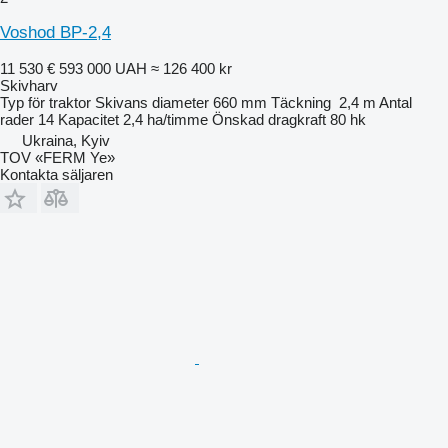
Voshod BP-2,4
11 530 €
593 000 UAH
≈ 126 400 kr
Skivharv
Typ
för traktor
Skivans diameter
660 mm
Täckning
2,4 m
Antal
rader
14
Kapacitet
2,4 ha/timme
Önskad dragkraft
80 hk
Ukraina, Kyiv
TOV «FERM Ye»
Kontakta säljaren