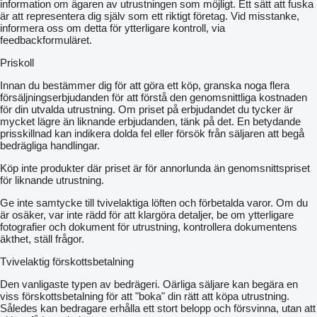
information om ägaren av utrustningen som möjligt. Ett sätt att fuska
är att representera dig själv som ett riktigt företag. Vid misstanke,
informera oss om detta för ytterligare kontroll, via
feedbackformuläret.
Priskoll
Innan du bestämmer dig för att göra ett köp, granska noga flera
försäljningserbjudanden för att förstå den genomsnittliga kostnaden
för din utvalda utrustning. Om priset på erbjudandet du tycker är
mycket lägre än liknande erbjudanden, tänk på det. En betydande
prisskillnad kan indikera dolda fel eller försök från säljaren att begå
bedrägliga handlingar.
Köp inte produkter där priset är för annorlunda än genomsnittspriset
för liknande utrustning.
Ge inte samtycke till tvivelaktiga löften och förbetalda varor. Om du
är osäker, var inte rädd för att klargöra detaljer, be om ytterligare
fotografier och dokument för utrustning, kontrollera dokumentens
äkthet, ställ frågor.
Tvivelaktig förskottsbetalning
Den vanligaste typen av bedrägeri. Oärliga säljare kan begära en
viss förskottsbetalning för att "boka" din rätt att köpa utrustning.
Således kan bedragare erhålla ett stort belopp och försvinna, utan att