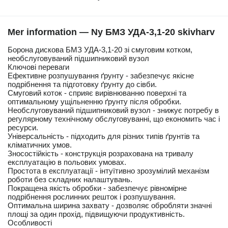
Mer information — Ny БМЗ УДА-3,1-20 skivharv
Борона дискова БМЗ УДА-3,1-20 зі смуговим котком,
необслуговуваний підшипниковий вузол
Ключові переваги
Ефективне розпушування ґрунту - забезпечує якісне
подрібнення та підготовку ґрунту до сівби.
Смуговий коток - сприяє вирівнюванню поверхні та
оптимальному ущільненню ґрунту після обробки.
Необслуговуваний підшипниковий вузол - знижує потребу в
регулярному технічному обслуговуванні, що економить час і
ресурси.
Універсальність - підходить для різних типів ґрунтів та
кліматичних умов.
Зносостійкість - конструкція розрахована на тривалу
експлуатацію в польових умовах.
Простота в експлуатації - інтуїтивно зрозумілий механізм
роботи без складних налаштувань.
Покращена якість обробки - забезпечує рівномірне
подрібнення рослинних решток і розпушування.
Оптимальна ширина захвату - дозволяє обробляти значні
площі за один прохід, підвищуючи продуктивність.
Особливості