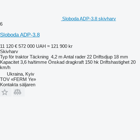
Sloboda ADP-3.8 skivharv
6
Sloboda ADP-3.8
11 120 €
572 000 UAH
≈ 121 900 kr
Skivharv
Typ
för traktor
Täckning
4,2 m
Antal rader
22
Driftsdjup
18 mm
Kapacitet
3,6 ha/timme
Önskad dragkraft
150 hk
Driftshastighet
20
km/h
Ukraina, Kyiv
TOV «FERM Ye»
Kontakta säljaren