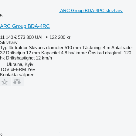
ARC Group BDA-4РC skivharv
5
ARC Group BDA-4RC
11 140 €
573 300 UAH
≈ 122 200 kr
Skivharv
Typ
för traktor
Skivans diameter
510 mm
Täckning
4 m
Antal rader
32
Driftsdjup
12 mm
Kapacitet
4,8 ha/timme
Önskad dragkraft
120
hk
Driftshastighet
12 km/h
Ukraina, Kyiv
TOV «FERM Ye»
Kontakta säljaren
2