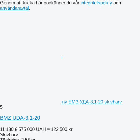
Genom att klicka här godkänner du vår
integritetspolicy
och
användaravtal
.
ny БМЗ УДА-3,1-20 skivharv
5
BMZ UDA-3,1-20
11 180 €
575 000 UAH
≈ 122 500 kr
Skivharv
Täckning
3,55 m