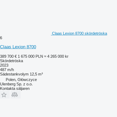
Claas Lexion 8700 skördetröska
6
Claas Lexion 8700
389 700 €
1 675 000 PLN
≈ 4 265 000 kr
Skördetröska
2023
487 m/h
Sädestankvolym
12,5 m³
Polen, Główczyce
Ulenberg Sp. z o.o.
Kontakta säljaren