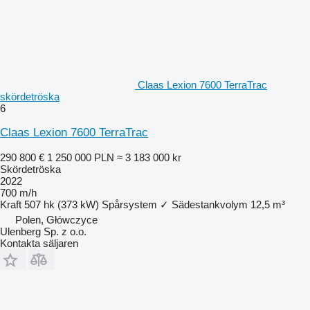
Claas Lexion 7600 TerraTrac
skördetröska
6
Claas Lexion 7600 TerraTrac
290 800 €
1 250 000 PLN
≈ 3 183 000 kr
Skördetröska
2022
700 m/h
Kraft
507 hk (373 kW)
Spårsystem
✓
Sädestankvolym
12,5 m³
Polen, Główczyce
Ulenberg Sp. z o.o.
Kontakta säljaren