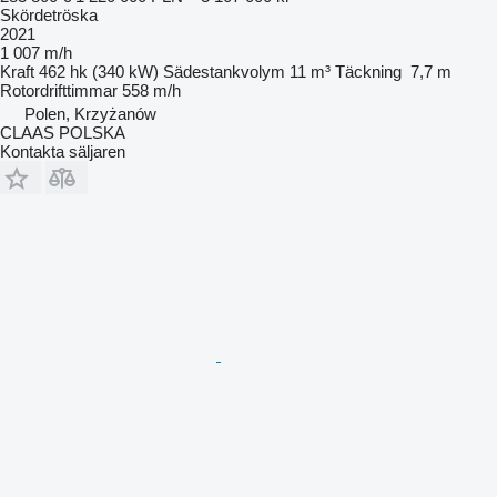
Skördetröska
2021
1 007 m/h
Kraft
462 hk (340 kW)
Sädestankvolym
11 m³
Täckning
7,7 m
Rotordrifttimmar
558 m/h
Polen, Krzyżanów
CLAAS POLSKA
Kontakta säljaren