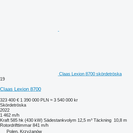
Claas Lexion 8700 skördetröska
19
Claas Lexion 8700
323 400 €
1 390 000 PLN
≈ 3 540 000 kr
Skördetröska
2022
1 462 m/h
Kraft
585 hk (430 kW)
Sädestankvolym
12,5 m³
Täckning
10,8 m
Rotordrifttimmar
841 m/h
Polen, Krzyżanów