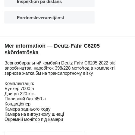
Inspektion på distans
Fordonsleveranstjänst
Mer information — Deutz-Fahr C6205
skördetröska
Зернозбиральний комбайн Deutz Fahr C6205 2022 рік
виробництва, наробіток 398/228 мото/год в комплекті
зернова жатка 5м на трансапортному візку
Комплектація:
Бункер 7000 л
Двигун 220 к.с.
Паливний бак 450 л
Кондиціонер
Камера заднього ходу
Камера на вигрузному шнеці
Окремий монітор під камери