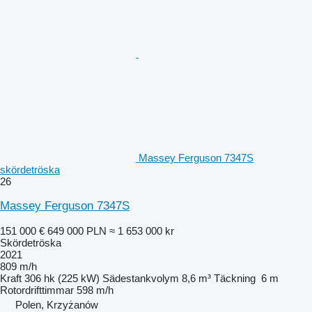
Massey Ferguson 7347S
skördetröska
26
Massey Ferguson 7347S
151 000 €
649 000 PLN
≈ 1 653 000 kr
Skördetröska
2021
809 m/h
Kraft
306 hk (225 kW)
Sädestankvolym
8,6 m³
Täckning
6 m
Rotordrifttimmar
598 m/h
Polen, Krzyżanów