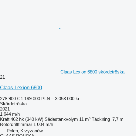
Claas Lexion 6800 skördetröska
21
Claas Lexion 6800
278 900 €
1 199 000 PLN
≈ 3 053 000 kr
Skördetröska
2021
1 644 m/h
Kraft
462 hk (340 kW)
Sädestankvolym
11 m³
Täckning
7,7 m
Rotordrifttimmar
1 004 m/h
Polen, Krzyżanów
CLAAS POLSKA