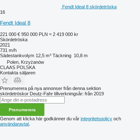
Fendt Ideal 8 skördetröska
16
Fendt Ideal 8
221 000 €
950 000 PLN
≈ 2 419 000 kr
Skördetröska
2021
731 m/h
Sädestankvolym
12,5 m³
Täckning
10,8 m
Polen, Krzyżanów
CLAAS POLSKA
Kontakta säljaren
Prenumerera på nya annonser från denna sektion
skördetröskor
Deutz-Fahr
tillverkningsår: från 2019
Prenumerera
Genom att klicka här godkänner du vår
integritetspolicy
och
användaravtal
.