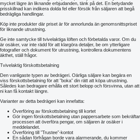
mycket lägre än liknande erbjudanden, tänk på det. En betydande
prisskillnad kan indikera dolda fel eller försök från säljaren att begå
bedrägliga handlingar.
Köp inte produkter där priset är för annorlunda än genomsnittspriset
för liknande utrustning.
Ge inte samtycke till tvivelaktiga löften och förbetalda varor. Om du
är osäker, var inte rädd för att klargöra detaljer, be om ytterligare
fotografier och dokument för utrustning, kontrollera dokumentens
äkthet, ställ frågor.
Tvivelaktig förskottsbetalning
Den vanligaste typen av bedrägeri. Oärliga säljare kan begära en
viss förskottsbetalning för att "boka" din rätt att köpa utrustning.
Således kan bedragare erhålla ett stort belopp och försvinna, utan att
ni kan få kontakt längre.
Varianter av detta bedrägeri kan innefatta:
Överföring av förskottsbetalning till kortet
Gör ingen förskottsbetalning utan pappersarbete som bekräftar
processen att överföra pengar, om säljaren är osäker i
meddelandet.
Överföring till "Trustee"-kontot
En sådan förfrågan borde vara alarmerande, du kommer