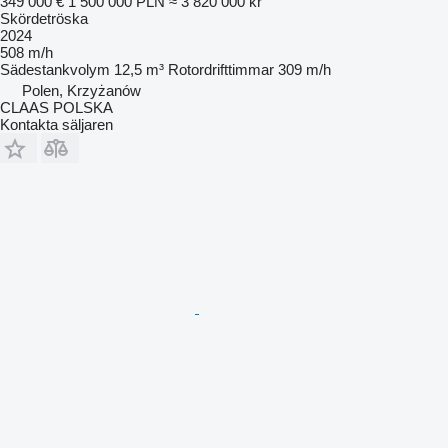
349 000 €
1 500 000 PLN
≈ 3 820 000 kr
Skördetröska
2024
508 m/h
Sädestankvolym
12,5 m³
Rotordrifttimmar
309 m/h
Polen, Krzyżanów
CLAAS POLSKA
Kontakta säljaren