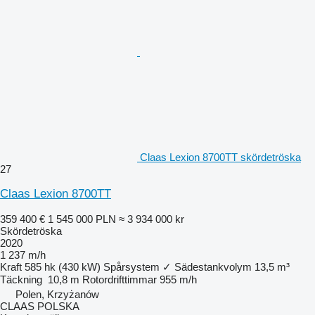
Claas Lexion 8700TT skördetröska
27
Claas Lexion 8700TT
359 400 €
1 545 000 PLN
≈ 3 934 000 kr
Skördetröska
2020
1 237 m/h
Kraft
585 hk (430 kW)
Spårsystem
✓
Sädestankvolym
13,5 m³
Täckning
10,8 m
Rotordrifttimmar
955 m/h
Polen, Krzyżanów
CLAAS POLSKA