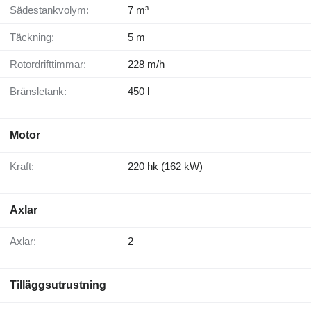
Sädestankvolym:
7 m³
Täckning:
5 m
Rotordrifttimmar:
228 m/h
Bränsletank:
450 l
Motor
Kraft:
220 hk (162 kW)
Axlar
Axlar:
2
Tilläggsutrustning