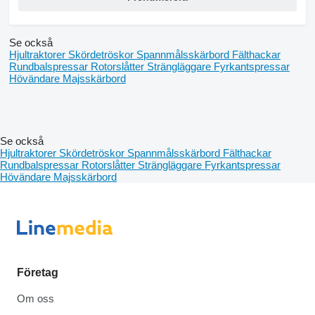
Se också
Hjultraktorer
Skördetröskor
Spannmålsskärbord
Fälthackar
Rundbalspressar
Rotorslåtter
Strängläggare
Fyrkantspressar
Hövändare
Majsskärbord
Se också
Hjultraktorer
Skördetröskor
Spannmålsskärbord
Fälthackar
Rundbalspressar
Rotorslåtter
Strängläggare
Fyrkantspressar
Hövändare
Majsskärbord
Företag
Om oss