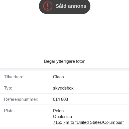
Såld annons
Begär ytterligare foton
Tillverkare:
Claas
Typ:
skyddsbox
Referensnummer:
014 803
Plats:
Polen
Opalenica
7159 km to "United States/Columbus"