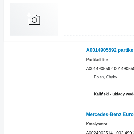
A0014905592 partikelf
Partikelfilter
A0014905592 00149055
Polen, Chyby
Kaliński - układy wy
Mercedes-Benz Euro 5
Katalysator
A0024902514 , 002.490.