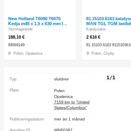
New Holland T6090 T6070
81.15103.6163 katalysat
Kedja m45 x 1,5 x 630 mm l
MAN TGL TGM lastbi
84569149 styrstagsände till
Styrstagsände
Katalysator
New Holland T6090 T6070
188,10 €
2 616 €
lastbil
84569149
Polen, Opalenica
Polen, Chyby
1/1
Typ:
slutdrev
Plats:
Polen
Opalenica
7159 km to "United
States/Columbus"
Publiceringsdatum:
mer än 1 månad
Agroline ID:
WN50387