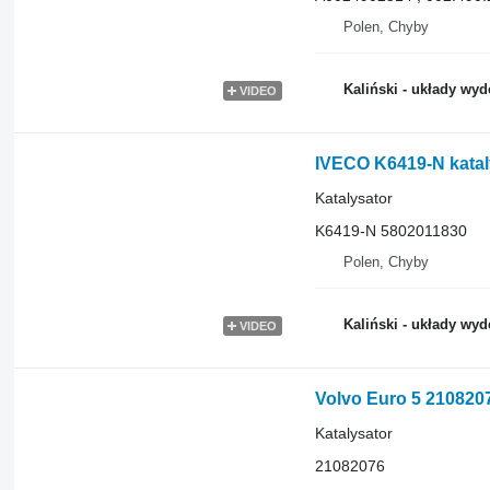
Polen, Chyby
Kaliński - układy wy
VIDEO
IVECO K6419-N katalys
Katalysator
K6419-N 5802011830
Polen, Chyby
Kaliński - układy wy
VIDEO
Volvo Euro 5 21082076
Katalysator
21082076