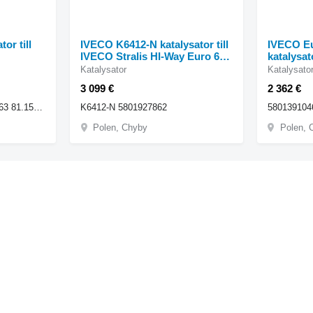
or till
IVECO K6412-N katalysator till
IVECO Eu
l
IVECO Stralis HI-Way Euro 6
katalysat
dragbil
Eurocargo
Katalysator
Katalysato
3 099 €
2 362 €
81.15103.6163 81151036163 81.15103.6174 81151036174
K6412-N 5801927862
580139104
Polen, Chyby
Polen, 