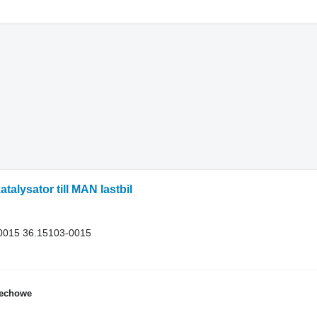
alysator till MAN lastbil
0015 36.15103-0015
dechowe