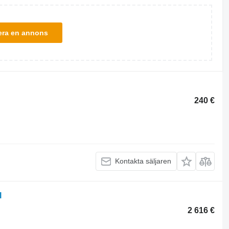
era en annons
240 €
Kontakta säljaren
l
2 616 €