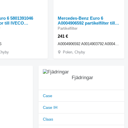
ro 6 5801391046
Mercedes-Benz Euro 6
or till IVECO
A0004906592 partikelfilter till
 lastbil
Mercedes-Benz Actros lastbil
r
Partikelfilter
241 €
6
A0004906592 A0014903792 A000490659282 A001490379282
Chyby
Polen, Chyby
Fjädringar
Case
Case IH
Claas