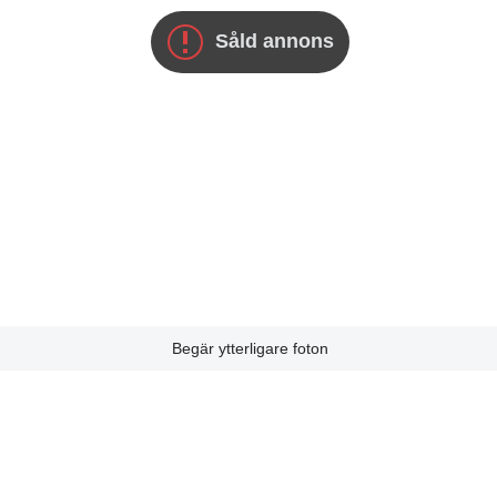
Såld annons
Begär ytterligare foton