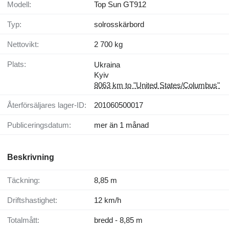
Modell:
Top Sun GT912
Typ:
solrosskärbord
Nettovikt:
2 700 kg
Plats:
Ukraina
Kyiv
8063 km to "United States/Columbus"
Återförsäljares lager-ID:
201060500017
Publiceringsdatum:
mer än 1 månad
Beskrivning
Täckning:
8,85 m
Driftshastighet:
12 km/h
Totalmått:
bredd - 8,85 m