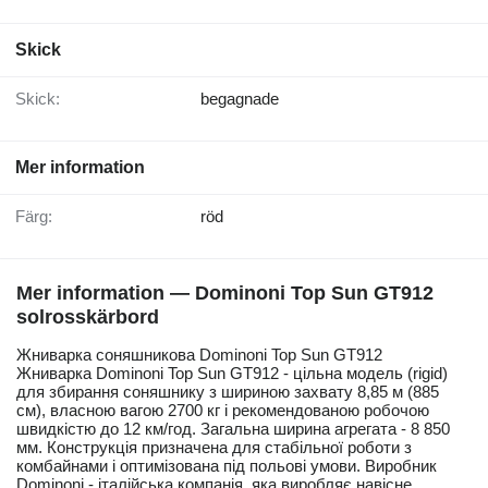
Skick
Skick:
begagnade
Mer information
Färg:
röd
Mer information — Dominoni Top Sun GT912
solrosskärbord
Жниварка соняшникова Dominoni Top Sun GT912
Жниварка Dominoni Top Sun GT912 - цільна модель (rigid)
для збирання соняшнику з шириною захвату 8,85 м (885
см), власною вагою 2700 кг і рекомендованою робочою
швидкістю до 12 км/год. Загальна ширина агрегата - 8 850
мм. Конструкція призначена для стабільної роботи з
комбайнами і оптимізована під польові умови. Виробник
Dominoni - італійська компанія, яка виробляє навісне