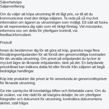
Säkerhetstips
Säljarverifiering
Om du väljer att köpa utrustning till ett lågt pris, se till att du
kommunicerar med den riktiga säljaren. Ta reda på så mycket
information om ägaren av utrustningen som möjligt. Ett sätt att fuska
är att representera dig själv som ett riktigt företag. Vid misstanke,
informera oss om detta för ytterligare kontroll, via
feedbackformuläret.
Priskoll
Innan du bestämmer dig för att göra ett köp, granska noga flera
försäljningserbjudanden för att förstå den genomsnittliga kostnaden
för din utvalda utrustning. Om priset på erbjudandet du tycker är
mycket lägre än liknande erbjudanden, tänk på det. En betydande
prisskillnad kan indikera dolda fel eller försök från säljaren att begå
bedrägliga handlingar.
Köp inte produkter där priset är för annorlunda än genomsnittspriset
för liknande utrustning.
Ge inte samtycke till tvivelaktiga löften och förbetalda varor. Om du
är osäker, var inte rädd för att klargöra detaljer, be om ytterligare
fotografier och dokument för utrustning, kontrollera dokumentens
äkthet, ställ frågor.