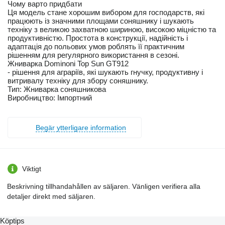
Чому варто придбати
Ця модель стане хорошим вибором для господарств, які
працюють із значними площами соняшнику і шукають
техніку з великою захватною шириною, високою міцністю та
продуктивністю. Простота в конструкції, надійність і
адаптація до польових умов роблять її практичним
рішенням для регулярного використання в сезоні.
Жниварка Dominoni Top Sun GT912
- рішення для аграріїв, які шукають гнучку, продуктивну і
витривалу техніку для збору соняшнику.
Тип: Жниварка соняшникова
Виробництво: Імпортний
Begär ytterligare information
Viktigt
Beskrivning tillhandahållen av säljaren. Vänligen verifiera alla
detaljer direkt med säljaren.
Köptips