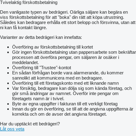
Tvivelaktig förskottsbetalning
Den vanligaste typen av bedrägeri. Oärliga säljare kan begära en
viss förskottsbetalning för att "boka" din rätt att köpa utrustning.
Således kan bedragare erhålla ett stort belopp och försvinna, utan att
ni kan få kontakt längre.
Varianter av detta bedrägeri kan innefatta:
Överföring av förskottsbetalning till kortet
Gör ingen förskottsbetalning utan pappersarbete som bekräftar
processen att överföra pengar, om säljaren är osäker i
meddelandet.
Överföring till "Trustee"-kontot
En sådan förfrågan borde vara alarmerande, du kommer
sannolikt att kommunicera med en bedragare.
Överföring till ett företagskonto med ett liknande namn
Var försiktig, bedragare kan dölja sig som kända företag, och
gör små ändringar av namnet. Överför inte pengar om
företagets namn är i tvivel.
Byte av egna uppgifter i fakturan till ett verkligt företag
Innan du gör en överföring, se till att de angivna uppgifterna är
korrekta och om de avser det angivna företaget.
Har du upptäckt ett bedrägeri?
Låt oss veta