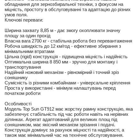
обладнання для зернозбиральної техніки, з фокусом на
міцність, простоту в обслуговуванні та адаптацію до різних
умов поля.
Ключові переваги:
Ширина захвату 8,85 м - дає змогу охоплювати значну
площу за один прохід
Власна вага 2700 кг - стабільна робота без перевантаження
Робоча швидкість до 12 км/год - ефективне збирання з
мінімальними втратами
Цільна (rigid) конструкція - підвищена міцність і надійність
Оптимальна ширина 8 850 мм - зручно для монтажу і
транспортування
Надійний ножовий механізм - рівномірний і точний зріз
соняшнику
Сумісність із різними комбайнами - універсальне кріплення
Проста у використанні - мінімум налаштувань перед
початком роботи
Особливості
Модель Top Sun GT912 має жорстку рамну конструкцію, яка
забезпечує стабільність під час роботи навіть на нерівних
ділянках. Агрегат адаптований для великих площ під
соняшником, має якісний механізм зрізання і подачі.
Конструкція домінує за рахунок міцності та надійності, а
також має мінімальний час на технічне обслуговування.