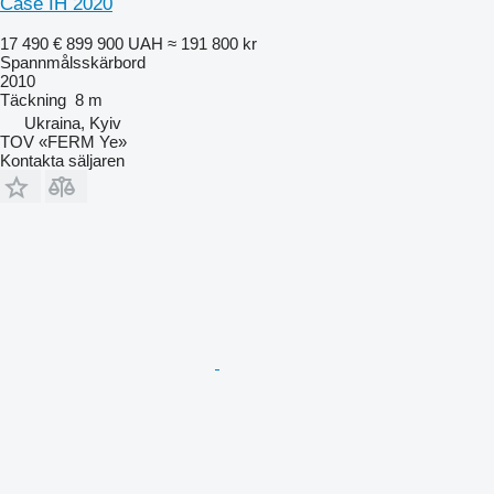
Case IH 2020
17 490 €
899 900 UAH
≈ 191 800 kr
Spannmålsskärbord
2010
Täckning
8 m
Ukraina, Kyiv
TOV «FERM Ye»
Kontakta säljaren