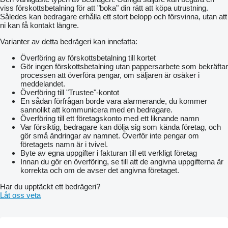
viss förskottsbetalning för att "boka" din rätt att köpa utrustning.
Således kan bedragare erhålla ett stort belopp och försvinna, utan att
ni kan få kontakt längre.
Varianter av detta bedrägeri kan innefatta:
Överföring av förskottsbetalning till kortet
Gör ingen förskottsbetalning utan pappersarbete som bekräftar
processen att överföra pengar, om säljaren är osäker i
meddelandet.
Överföring till "Trustee"-kontot
En sådan förfrågan borde vara alarmerande, du kommer
sannolikt att kommunicera med en bedragare.
Överföring till ett företagskonto med ett liknande namn
Var försiktig, bedragare kan dölja sig som kända företag, och
gör små ändringar av namnet. Överför inte pengar om
företagets namn är i tvivel.
Byte av egna uppgifter i fakturan till ett verkligt företag
Innan du gör en överföring, se till att de angivna uppgifterna är
korrekta och om de avser det angivna företaget.
Har du upptäckt ett bedrägeri?
Låt oss veta