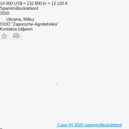
14 000 US$
≈ 132 800 kr
≈ 12 120 €
Spannmålsskärbord
2010
Ukraina, Miltsy
OOO "Zaporozhe-Agrotehnika"
Kontakta säljaren
Case IH 3020 spannmålsskärbord