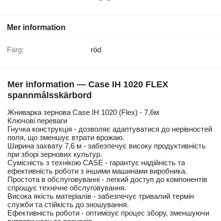
Mer information
Färg:
röd
Mer information — Case IH 1020 FLEX
spannmålsskärbord
Жниварка зернова Case IH 1020 (Flex) - 7,6м
Ключові переваги
Гнучка конструкція - дозволяє адаптуватися до нерівностей
поля, що зменшує втрати врожаю.
Ширина захвату 7,6 м - забезпечує високу продуктивність
при зборі зернових культур.
Сумісність з технікою CASE - гарантує надійність та
ефективність роботи з іншими машинами виробника.
Простота в обслуговуванні - легкий доступ до компонентів
спрощує технічне обслуговування.
Висока якість матеріалів - забезпечує тривалий термін
служби та стійкість до зношування.
Ефективність роботи - оптимізує процес збору, зменшуючи