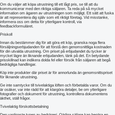
Om du väljer att köpa utrustning till ett lågt pris, se till att du
kommunicerar med den riktiga säljaren. Ta reda på så mycket
information om ägaren av utrustningen som möjligt. Ett sätt att fuska
är att representera dig själv som ett riktigt företag. Vid misstanke,
informera oss om detta för ytterligare kontroll, via
feedbackformuläret.
Priskoll
Innan du bestämmer dig för att göra ett köp, granska noga flera
försäljningserbjudanden för att förstå den genomsnittliga kostnaden
för din utvalda utrustning. Om priset på erbjudandet du tycker är
mycket lägre än liknande erbjudanden, tänk på det. En betydande
prisskillnad kan indikera dolda fel eller försök från säljaren att begå
bedrägliga handlingar.
Köp inte produkter där priset är för annorlunda än genomsnittspriset
för liknande utrustning.
Ge inte samtycke till tvivelaktiga löften och förbetalda varor. Om du
är osäker, var inte rädd för att klargöra detaljer, be om ytterligare
fotografier och dokument för utrustning, kontrollera dokumentens
äkthet, ställ frågor.
Tvivelaktig förskottsbetalning
Den vanligaste typen av bedrägeri. Oärliga säljare kan begära en