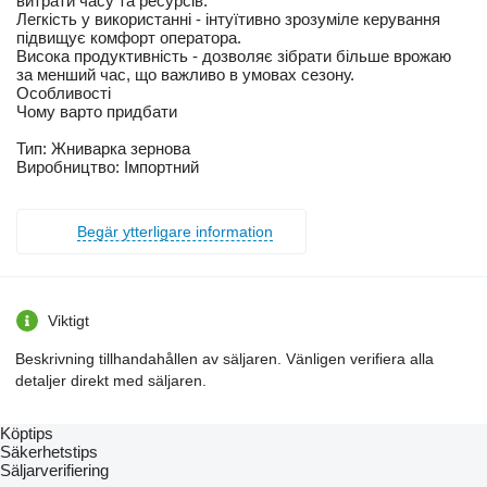
витрати часу та ресурсів.
Легкість у використанні - інтуїтивно зрозуміле керування
підвищує комфорт оператора.
Висока продуктивність - дозволяє зібрати більше врожаю
за менший час, що важливо в умовах сезону.
Особливості
Чому варто придбати
Тип: Жниварка зернова
Виробництво: Імпортний
Begär ytterligare information
Viktigt
Beskrivning tillhandahållen av säljaren. Vänligen verifiera alla
detaljer direkt med säljaren.
Köptips
Säkerhetstips
Säljarverifiering