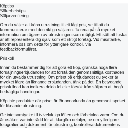
Köptips
Säkerhetstips
Säljarverifiering
Om du väljer att köpa utrustning till ett lågt pris, se till att du
kommunicerar med den riktiga säljaren. Ta reda på så mycket
information om ägaren av utrustningen som möjligt. Ett sätt att fuska
är att representera dig själv som ett riktigt företag. Vid misstanke,
informera oss om detta för ytterligare kontroll, via
feedbackformuläret.
Priskoll
Innan du bestämmer dig för att göra ett köp, granska noga flera
försäljningserbjudanden för att förstå den genomsnittliga kostnaden
för din utvalda utrustning. Om priset på erbjudandet du tycker är
mycket lägre än liknande erbjudanden, tänk på det. En betydande
prisskillnad kan indikera dolda fel eller försök från säljaren att begå
bedrägliga handlingar.
Köp inte produkter där priset är för annorlunda än genomsnittspriset
för liknande utrustning.
Ge inte samtycke till tvivelaktiga löften och förbetalda varor. Om du
är osäker, var inte rädd för att klargöra detaljer, be om ytterligare
fotografier och dokument för utrustning, kontrollera dokumentens