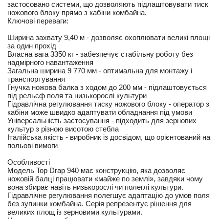
застосовано системи, що дозволяють підлаштовувати тиск
ножового блоку прямо з кабіни комбайна.
Ключові переваги:
Ширина захвату 9,40 м - дозволяє охоплювати великі площі
за один прохід
Власна вага 3350 кг - забезпечує стабільну роботу без
надмірного навантаження
Загальна ширина 9 770 мм - оптимальна для монтажу і
транспортування
Гнучка ножова балка з ходом до 200 мм - підлаштовується
під рельєф поля та низькорослі культури
Гідравлічна регулювання тиску ножового блоку - оператор з
кабіни може швидко адаптувати обладнання під умови
Універсальність застосування - підходить для зернових
культур з різною висотою стебла
Італійська якість - виробник із досвідом, що орієнтований на
польові вимоги
Особливості
Модель Top Drap 940 має конструкцію, яка дозволяє
ножовій балці працювати «майже по землі», завдяки чому
вона збирає навіть низькорослі чи полеглі культури.
Гідравлічне регулювання полегшує адаптацію до умов поля
без зупинки комбайна. Серія репрезентує рішення для
великих площ із зерновими культурами.