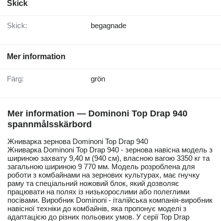
Skick
Skick:
begagnade
Mer information
Färg:
grön
Mer information — Dominoni Top Drap 940
spannmålsskärbord
Жниварка зернова Dominoni Top Drap 940
Жниварка Dominoni Top Drap 940 - зернова навісна модель з
шириною захвату 9,40 м (940 см), власною вагою 3350 кг та
загальною шириною 9 770 мм. Модель розроблена для
роботи з комбайнами на зернових культурах, має гнучку
раму та спеціальний ножовий блок, який дозволяє
працювати на полях із низькорослими або полеглими
посівами. Виробник Dominoni - італійська компанія‑виробник
навісної техніки до комбайнів, яка пропонує моделі з
адаптацією до різних польових умов. У серії Top Drap