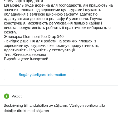
Чому варто придбати
Ця модель буде доречна для господарств, які працюють на
значних площах під зерновими культурами і шукають
обладнання з великою шириною захвату, здатністю
адаптуватися до різного рельєфу й умов поля. Гнучка
конструкція, можливість регулювання прямо з кабіни і
висока продуктивність роблять її практичним вибором для
сезону.
Жниварка Dominoni Top Drap 940
- вигідне рішення для роботи на великих площах із
зерновими культурами, яке поєднує продуктивність,
адаптивність і зручність у експлуатації.
Тип: Жниварка зернова
Виробництво: Імпортний
Begär ytterligare information
Viktigt
Beskrivning tillhandahållen av säljaren. Vänligen verifiera alla
detaljer direkt med säljaren.