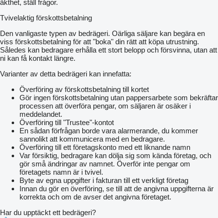
äkthet, ställ frågor.
Tvivelaktig förskottsbetalning
Den vanligaste typen av bedrägeri. Oärliga säljare kan begära en
viss förskottsbetalning för att "boka" din rätt att köpa utrustning.
Således kan bedragare erhålla ett stort belopp och försvinna, utan att
ni kan få kontakt längre.
Varianter av detta bedrägeri kan innefatta:
Överföring av förskottsbetalning till kortet
Gör ingen förskottsbetalning utan pappersarbete som bekräftar
processen att överföra pengar, om säljaren är osäker i
meddelandet.
Överföring till "Trustee"-kontot
En sådan förfrågan borde vara alarmerande, du kommer
sannolikt att kommunicera med en bedragare.
Överföring till ett företagskonto med ett liknande namn
Var försiktig, bedragare kan dölja sig som kända företag, och
gör små ändringar av namnet. Överför inte pengar om
företagets namn är i tvivel.
Byte av egna uppgifter i fakturan till ett verkligt företag
Innan du gör en överföring, se till att de angivna uppgifterna är
korrekta och om de avser det angivna företaget.
Har du upptäckt ett bedrägeri?