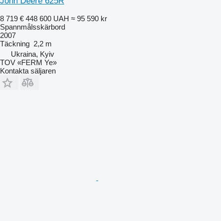
John Deere 625R
8 719 €
448 600 UAH
≈ 95 590 kr
Spannmålsskärbord
2007
Täckning
2,2 m
Ukraina, Kyiv
TOV «FERM Ye»
Kontakta säljaren