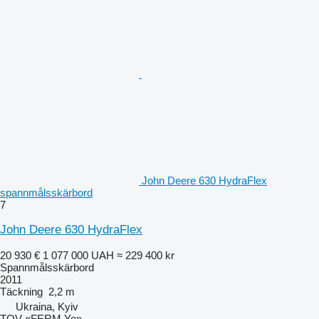
John Deere 630 HydraFlex
spannmålsskärbord
7
John Deere 630 HydraFlex
20 930 €
1 077 000 UAH
≈ 229 400 kr
Spannmålsskärbord
2011
Täckning
2,2 m
Ukraina, Kyiv
TOV «FERM Ye»