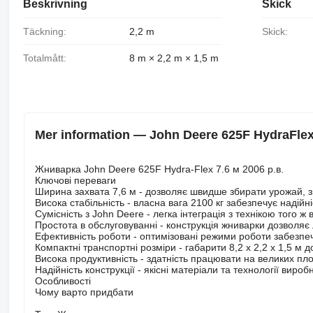
Beskrivning
Skick
Täckning:
2,2 m
Skick:
Totalmått:
8 m × 2,2 m × 1,5 m
Mer information — John Deere 625F HydraFle
Жниварка John Deere 625F Hydra-Flex 7.6 м 2006 р.в.
Ключові переваги
Ширина захвата 7,6 м - дозволяє швидше збирати урожай, 
Висока стабільність - власна вага 2100 кг забезпечує надійні
Сумісність з John Deere - легка інтеграція з технікою того 
Простота в обслуговуванні - конструкція жниварки дозволяє
Ефективність роботи - оптимізовані режими роботи забезпе
Компактні транспортні розміри - габарити 8,2 х 2,2 х 1,5 м
Висока продуктивність - здатність працювати на великих пл
Надійність конструкції - якісні матеріали та технології вир
Особливості
Чому варто придбати