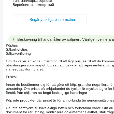
Тип: Жниварка зернова
Виробництво: Імпортний
Begär ytterligare information
Beskrivning tillhandahållen av säljaren. Vänligen verifiera al
Köptips
Säkerhetstips
Säljarverifiering
Om du väljer att köpa utrustning till ett lågt pris, se till att du k
utrustningen som möjligt. Ett sätt att fuska är att representera dig sj
via feedbackformuläret.
Priskoll
Innan du bestämmer dig för att göra ett köp, granska noga flera för
utrustning. Om priset på erbjudandet du tycker är mycket lägre än l
försök från säljaren att begå bedrägliga handlingar.
Köp inte produkter där priset är för annorlunda än genomsnittspriset
Ge inte samtycke till tvivelaktiga löften och förbetalda varor. Om du 
dokument för utrustning, kontrollera dokumentens äkthet, ställ frågo