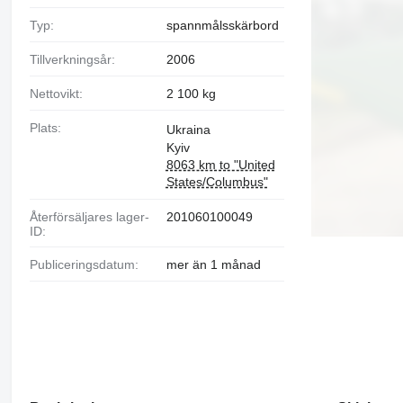
Typ:
spannmålsskärbord
Tillverkningsår:
2006
Nettovikt:
2 100 kg
Plats:
Ukraina
Kyiv
8063 km to "United
States/Columbus"
Återförsäljares lager-
201060100049
ID:
Publiceringsdatum:
mer än 1 månad