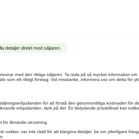
la detaljer direkt med säljaren.
ommunicerar med den riktiga säljaren. Ta reda på så mycket information o
älv som ett riktigt företag. Vid misstanke, informera oss om detta för ytte
säljningserbjudanden för att förstå den genomsnittliga kostnaden för di
iknande erbjudanden, tänk på det. En betydande prisskillnad kan indiker
 för liknande utrustning.
är osäker, var inte rädd för att klargöra detaljer, be om ytterligare fotog
r.