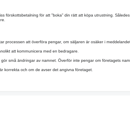
s förskottsbetalning för att "boka" din rätt att köpa utrustning. Såled
re.
ar processen att överföra pengar, om säljaren är osäker i meddelandet
nolikt att kommunicera med en bedragare.
h gör små ändringar av namnet. Överför inte pengar om företagets namn 
a är korrekta och om de avser det angivna företaget.