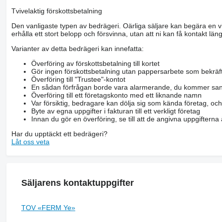
Tvivelaktig förskottsbetalning
Den vanligaste typen av bedrägeri. Oärliga säljare kan begära en vis
erhålla ett stort belopp och försvinna, utan att ni kan få kontakt läng
Varianter av detta bedrägeri kan innefatta:
Överföring av förskottsbetalning till kortet
Gör ingen förskottsbetalning utan pappersarbete som bekräft
Överföring till "Trustee"-kontot
En sådan förfrågan borde vara alarmerande, du kommer san
Överföring till ett företagskonto med ett liknande namn
Var försiktig, bedragare kan dölja sig som kända företag, oc
Byte av egna uppgifter i fakturan till ett verkligt företag
Innan du gör en överföring, se till att de angivna uppgiftern
Har du upptäckt ett bedrägeri?
Låt oss veta
Säljarens kontaktuppgifter
TOV «FERM Ye»