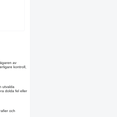
m ägaren av
rligare kontroll,
n utvalda
a dolda fel eller
rafier och