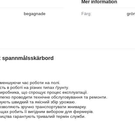
Mer information
begagnade
Färg:
grö
x spannmålsskärbord
зменшуючи час роботи на полі.
сть в роботі на різних типах ґрунту.
ж виробника, що спрощує процес експлуатації.
 легко проводити технічне обслуговування та ремонти.
чують швидкий та якісний збір урожаю.
 дозволяють зручно транспортувати жниварку.
ощах робить її вигідним вибором для фермерів.
обництва гарантують тривалий термін служби.