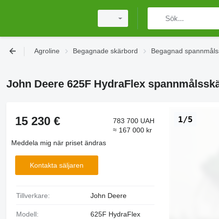
Agroline
Begagnade skärbord
Begagnad spannmåls
John Deere 625F HydraFlex spannmålssk
15 230 €
1/5
783 700 UAH
≈ 167 000 kr
Meddela mig när priset ändras
Kontakta säljaren
Tillverkare:
John Deere
Modell:
625F HydraFlex