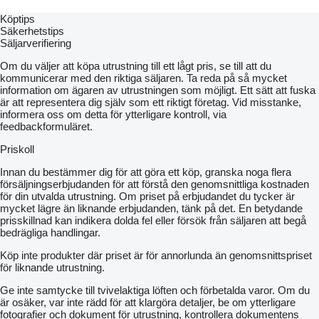
Köptips
Säkerhetstips
Säljarverifiering
Om du väljer att köpa utrustning till ett lågt pris, se till att du
kommunicerar med den riktiga säljaren. Ta reda på så mycket
information om ägaren av utrustningen som möjligt. Ett sätt att fuska
är att representera dig själv som ett riktigt företag. Vid misstanke,
informera oss om detta för ytterligare kontroll, via
feedbackformuläret.
Priskoll
Innan du bestämmer dig för att göra ett köp, granska noga flera
försäljningserbjudanden för att förstå den genomsnittliga kostnaden
för din utvalda utrustning. Om priset på erbjudandet du tycker är
mycket lägre än liknande erbjudanden, tänk på det. En betydande
prisskillnad kan indikera dolda fel eller försök från säljaren att begå
bedrägliga handlingar.
Köp inte produkter där priset är för annorlunda än genomsnittspriset
för liknande utrustning.
Ge inte samtycke till tvivelaktiga löften och förbetalda varor. Om du
är osäker, var inte rädd för att klargöra detaljer, be om ytterligare
fotografier och dokument för utrustning, kontrollera dokumentens