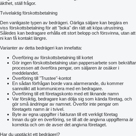
äkthet, ställ frågor.
Tvivelaktig förskottsbetalning
Den vanligaste typen av bedrägeri. Oärliga säljare kan begära en
viss förskottsbetalning för att "boka" din rätt att köpa utrustning.
Således kan bedragare erhålla ett stort belopp och försvinna, utan att
ni kan få kontakt längre.
Varianter av detta bedrägeri kan innefatta:
Överföring av förskottsbetalning till kortet
Gör ingen förskottsbetalning utan pappersarbete som bekräftar
processen att överföra pengar, om säljaren är osäker i
meddelandet.
Överföring till "Trustee"-kontot
En sådan förfrågan borde vara alarmerande, du kommer
sannolikt att kommunicera med en bedragare.
Överföring till ett företagskonto med ett liknande namn
Var försiktig, bedragare kan dölja sig som kända företag, och
gör små ändringar av namnet. Överför inte pengar om
företagets namn är i tvivel.
Byte av egna uppgifter i fakturan till ett verkligt företag
Innan du gör en överföring, se till att de angivna uppgifterna är
korrekta och om de avser det angivna företaget.
Har du upptäckt ett bedrägeri?