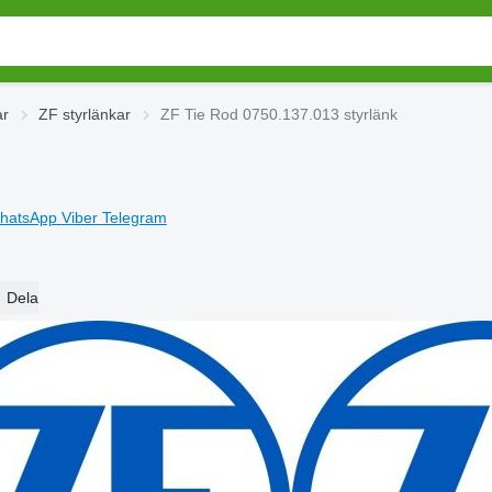
ar
ZF styrlänkar
ZF Tie Rod 0750.137.013 styrlänk
hatsApp
Viber
Telegram
Dela