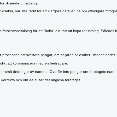
för liknande utrustning.
r osäker, var inte rädd för att klargöra detaljer, be om ytterligare foto
förskottsbetalning för att "boka" din rätt att köpa utrustning. Således k
r processen att överföra pengar, om säljaren är osäker i meddelandet.
olikt att kommunicera med en bedragare.
gör små ändringar av namnet. Överför inte pengar om företagets namn är
är korrekta och om de avser det angivna företaget.