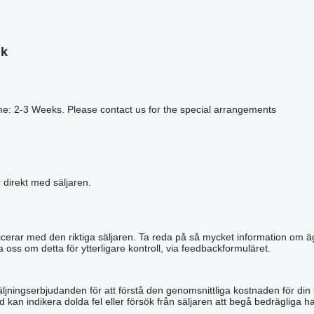
nk
me: 2-3 Weeks. Please contact us for the special arrangements
r direkt med säljaren.
municerar med den riktiga säljaren. Ta reda på så mycket information om äg
a oss om detta för ytterligare kontroll, via feedbackformuläret.
äljningserbjudanden för att förstå den genomsnittliga kostnaden för din
 kan indikera dolda fel eller försök från säljaren att begå bedrägliga ha