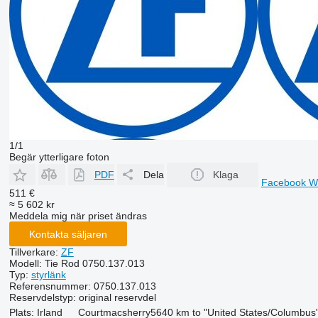
1/1
Begär ytterligare foton
PDF
Dela
Klaga
Facebook
W
511 €
≈ 5 602 kr
Meddela mig när priset ändras
Kontakta säljaren
Tillverkare:
ZF
Modell:
Tie Rod 0750.137.013
Typ:
styrlänk
Referensnummer:
0750.137.013
Reservdelstyp:
original reservdel
Plats:
Irland
Courtmacsherry
5640 km to "United States/Columbus