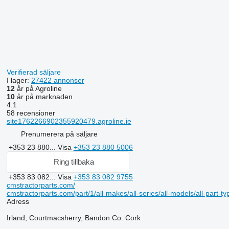
Verifierad säljare
I lager:
27422 annonser
12
år på Agroline
10
år på marknaden
4.1
58 recensioner
site1762266902355920479.agroline.ie
Prenumerera på säljare
+353 23 880...
Visa
+353 23 880 5006
Ring tillbaka
+353 83 082...
Visa
+353 83 082 9755
cmstractorparts.com/
cmstractorparts.com/part/1/all-makes/all-series/all-models/all-part-t
Adress
Irland, Courtmacsherry, Bandon Co. Cork