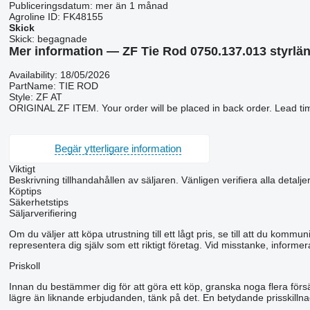
Publiceringsdatum:
mer än 1 månad
Agroline ID:
FK48155
Skick
Skick:
begagnade
Mer information — ZF Tie Rod 0750.137.013 styrlä
Availability: 18/05/2026
PartName: TIE ROD
Style: ZF AT
ORIGINAL ZF ITEM. Your order will be placed in back order. Lead ti
Begär ytterligare information
Viktigt
Beskrivning tillhandahållen av säljaren. Vänligen verifiera alla detalje
Köptips
Säkerhetstips
Säljarverifiering
Om du väljer att köpa utrustning till ett lågt pris, se till att du kom
representera dig själv som ett riktigt företag. Vid misstanke, informer
Priskoll
Innan du bestämmer dig för att göra ett köp, granska noga flera förs
lägre än liknande erbjudanden, tänk på det. En betydande prisskillnad