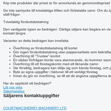
Köp inte produkter där priset är för annorlunda än genomsnittspriset 
Ge inte samtycke till tvivelaktiga löften och förbetalda varor. Om du ä
ställ frågor.
Tvivelaktig förskottsbetalning
Den vanligaste typen av bedrägeri. Oärliga säljare kan begära en viss 
kontakt längre.
Varianter av detta bedrägeri kan innefatta:
Överföring av förskottsbetalning till kortet
Gör ingen förskottsbetalning utan pappersarbete som bekräfta
Överföring till "Trustee"-kontot
En sådan förfrågan borde vara alarmerande, du kommer sann
Överföring till ett företagskonto med ett liknande namn
Var försiktig, bedragare kan dölja sig som kända företag, och 
Byte av egna uppgifter i fakturan till ett verkligt företag
Innan du gör en överföring, se till att de angivna uppgifterna 
Har du upptäckt ett bedrägeri?
Låt oss veta
Säkerhetstips
Säljarens kontaktuppgifter
COURTMACSHERRY MACHINERY LTD