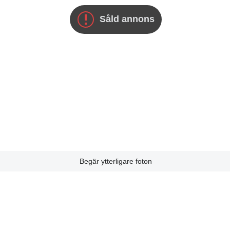
Såld annons
Begär ytterligare foton