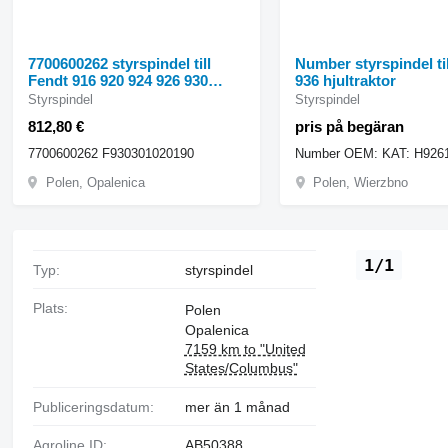
7700600262 styrspindel till
Number styrspindel ti
Fendt 916 920 924 926 930
936 hjultraktor
Vario hjultraktor
Styrspindel
Styrspindel
812,80 €
pris på begäran
7700600262 F930301020190
Polen, Opalenica
Polen, Wierzbno
1/1
Typ:
styrspindel
Plats:
Polen
Opalenica
7159 km to "United
States/Columbus"
Publiceringsdatum:
mer än 1 månad
Agroline ID:
AB50388