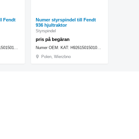
ll Fendt
Numer styrspindel till Fendt
936 hjultraktor
Styrspindel
pris på begäran
Number OEM: KAT: H926150150101 - 934150151010 931150150030 Numer Obudowy: 66006001629
Numer OEM: KAT: H926150150101 - 934150151010 931150150030 Obudowy: 66006001629
Polen, Wierzbno