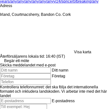
years/any/any/any/any/any/anyy/24/sprice/0/breaking/any
Adress
Irland, Courtmacsherry, Bandon Co. Cork
Visa karta
Återförsäljarens lokala tid: 16:40 (IST)
Begär ett möte
Skicka meddelandet med e-post
Ditt namn
Företag
Kontrollera telefonnumret: det ska följa det internationella
formatet och inkludera landskoden.
Vi arbetar inte med det här
landet
E-postadress