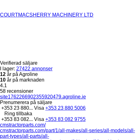
COURTMACSHERRY MACHINERY LTD
Verifierad säljare
I lager:
27422 annonser
12
år på Agroline
10
år på marknaden
4.1
58 recensioner
site1762266902355920479.agroline.ie
Prenumerera på säljare
+353 23 880...
Visa
+353 23 880 5006
Ring tillbaka
+353 83 082...
Visa
+353 83 082 9755
cmstractorparts.com/
cmstractorparts.com/part/1/all-makes/all-series/all-models/all-
part-types/all-parts/all-