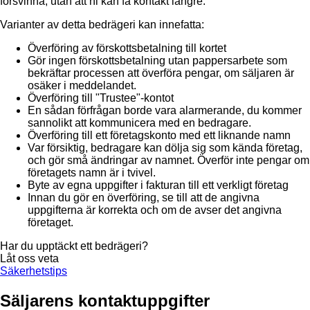
försvinna, utan att ni kan få kontakt längre.
Varianter av detta bedrägeri kan innefatta:
Överföring av förskottsbetalning till kortet
Gör ingen förskottsbetalning utan pappersarbete som
bekräftar processen att överföra pengar, om säljaren är
osäker i meddelandet.
Överföring till "Trustee"-kontot
En sådan förfrågan borde vara alarmerande, du kommer
sannolikt att kommunicera med en bedragare.
Överföring till ett företagskonto med ett liknande namn
Var försiktig, bedragare kan dölja sig som kända företag,
och gör små ändringar av namnet. Överför inte pengar om
företagets namn är i tvivel.
Byte av egna uppgifter i fakturan till ett verkligt företag
Innan du gör en överföring, se till att de angivna
uppgifterna är korrekta och om de avser det angivna
företaget.
Har du upptäckt ett bedrägeri?
Låt oss veta
Säkerhetstips
Säljarens kontaktuppgifter