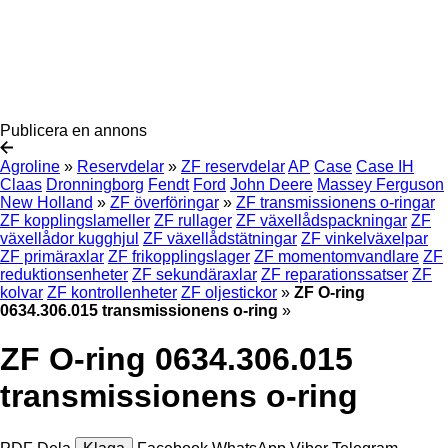
Publicera en annons
Agroline
»
Reservdelar
»
ZF reservdelar
AP
Case
Case IH
Claas
Dronningborg
Fendt
Ford
John Deere
Massey Ferguson
New Holland
»
ZF överföringar
»
ZF transmissionens o-ringar
ZF kopplingslameller
ZF rullager
ZF växellådspackningar
ZF
växellådor kugghjul
ZF växellådstätningar
ZF vinkelväxelpar
ZF primäraxlar
ZF frikopplingslager
ZF momentomvandlare
ZF
reduktionsenheter
ZF sekundäraxlar
ZF reparationssatser
ZF
kolvar
ZF kontrollenheter
ZF oljestickor
»
ZF O-ring
0634.306.015 transmissionens o-ring
»
ZF O-ring 0634.306.015
transmissionens o-ring