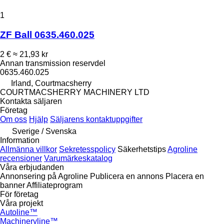
1
ZF Ball 0635.460.025
2 €
≈ 21,93 kr
Annan transmission reservdel
0635.460.025
Irland, Courtmacsherry
COURTMACSHERRY MACHINERY LTD
Kontakta säljaren
Företag
Om oss
Hjälp
Säljarens kontaktuppgifter
Sverige / Svenska
Information
Allmänna villkor
Sekretesspolicy
Säkerhetstips
Agroline
recensioner
Varumärkeskatalog
Våra erbjudanden
Annonsering på Agroline
Publicera en annons
Placera en
banner
Affiliateprogram
För företag
Våra projekt
Autoline™
Machineryline™