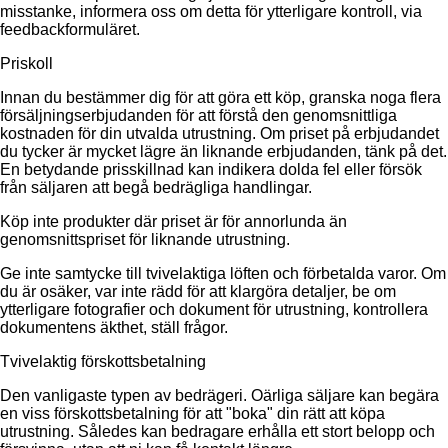
misstanke, informera oss om detta för ytterligare kontroll, via
feedbackformuläret.
Priskoll
Innan du bestämmer dig för att göra ett köp, granska noga flera
försäljningserbjudanden för att förstå den genomsnittliga
kostnaden för din utvalda utrustning. Om priset på erbjudandet
du tycker är mycket lägre än liknande erbjudanden, tänk på det.
En betydande prisskillnad kan indikera dolda fel eller försök
från säljaren att begå bedrägliga handlingar.
Köp inte produkter där priset är för annorlunda än
genomsnittspriset för liknande utrustning.
Ge inte samtycke till tvivelaktiga löften och förbetalda varor. Om
du är osäker, var inte rädd för att klargöra detaljer, be om
ytterligare fotografier och dokument för utrustning, kontrollera
dokumentens äkthet, ställ frågor.
Tvivelaktig förskottsbetalning
Den vanligaste typen av bedrägeri. Oärliga säljare kan begära
en viss förskottsbetalning för att "boka" din rätt att köpa
utrustning. Således kan bedragare erhålla ett stort belopp och