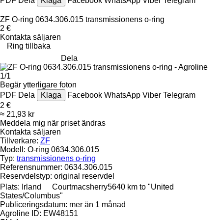
PDF
Dela
Klaga
Facebook
WhatsApp
Viber
Telegram
ZF O-ring 0634.306.015 transmissionens o-ring
2 €
Kontakta säljaren
Ring tillbaka
Dela
1/1
Begär ytterligare foton
PDF
Dela
Klaga
Facebook
WhatsApp
Viber
Telegram
2 €
≈ 21,93 kr
Meddela mig när priset ändras
Kontakta säljaren
Tillverkare:
ZF
Modell:
O-ring 0634.306.015
Typ:
transmissionens o-ring
Referensnummer:
0634.306.015
Reservdelstyp:
original reservdel
Plats:
Irland
Courtmacsherry
5640 km to "United
States/Columbus"
Publiceringsdatum:
mer än 1 månad
Agroline ID:
EW48151