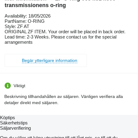
transmissionens o-ring
Availability: 18/05/2026
PartName: O-RING
Style: ZF AT
ORIGINAL ZF ITEM. Your order will be placed in back order.
Lead time: 2-3 Weeks. Please contact us for the special
arrangements
Begär ytterligare information
Viktigt
Beskrivning tillhandahållen av säljaren. Vänligen verifiera alla
detaljer direkt med säljaren.
Köptips
Säkerhetstips
Säljarverifiering
Om du väljer att köpa utrustning till ett lågt pris, se till att du