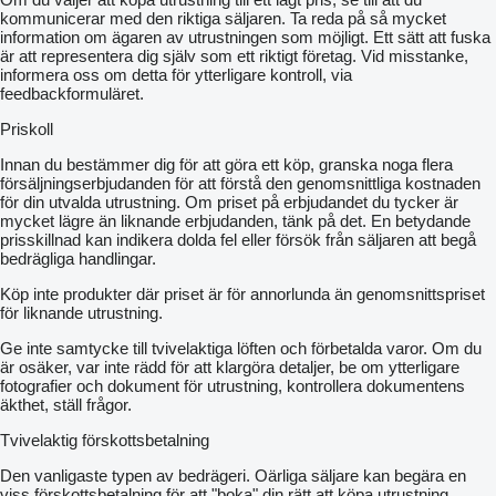
kommunicerar med den riktiga säljaren. Ta reda på så mycket
information om ägaren av utrustningen som möjligt. Ett sätt att fuska
är att representera dig själv som ett riktigt företag. Vid misstanke,
informera oss om detta för ytterligare kontroll, via
feedbackformuläret.
Priskoll
Innan du bestämmer dig för att göra ett köp, granska noga flera
försäljningserbjudanden för att förstå den genomsnittliga kostnaden
för din utvalda utrustning. Om priset på erbjudandet du tycker är
mycket lägre än liknande erbjudanden, tänk på det. En betydande
prisskillnad kan indikera dolda fel eller försök från säljaren att begå
bedrägliga handlingar.
Köp inte produkter där priset är för annorlunda än genomsnittspriset
för liknande utrustning.
Ge inte samtycke till tvivelaktiga löften och förbetalda varor. Om du
är osäker, var inte rädd för att klargöra detaljer, be om ytterligare
fotografier och dokument för utrustning, kontrollera dokumentens
äkthet, ställ frågor.
Tvivelaktig förskottsbetalning
Den vanligaste typen av bedrägeri. Oärliga säljare kan begära en
viss förskottsbetalning för att "boka" din rätt att köpa utrustning.