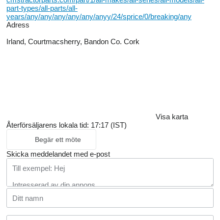
part-types/all-parts/all-
years/any/any/any/any/any/anyy/24/sprice/0/breaking/any
Adress
Irland, Courtmacsherry, Bandon Co. Cork
Visa karta
Återförsäljarens lokala tid: 17:17 (IST)
Begär ett möte
Skicka meddelandet med e-post