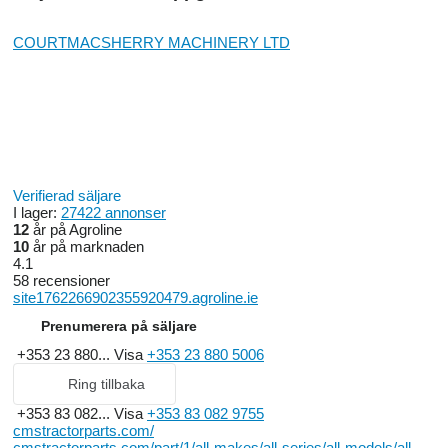
COURTMACSHERRY MACHINERY LTD
Verifierad säljare
I lager:
27422 annonser
12
år på Agroline
10
år på marknaden
4.1
58 recensioner
site1762266902355920479.agroline.ie
Prenumerera på säljare
+353 23 880...
Visa
+353 23 880 5006
Ring tillbaka
+353 83 082...
Visa
+353 83 082 9755
cmstractorparts.com/
cmstractorparts.com/part/1/all-makes/all-series/all-models/all-