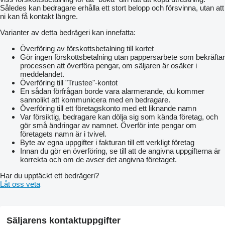
Således kan bedragare erhålla ett stort belopp och försvinna, utan att
ni kan få kontakt längre.
Varianter av detta bedrägeri kan innefatta:
Överföring av förskottsbetalning till kortet
Gör ingen förskottsbetalning utan pappersarbete som bekräftar
processen att överföra pengar, om säljaren är osäker i
meddelandet.
Överföring till "Trustee"-kontot
En sådan förfrågan borde vara alarmerande, du kommer
sannolikt att kommunicera med en bedragare.
Överföring till ett företagskonto med ett liknande namn
Var försiktig, bedragare kan dölja sig som kända företag, och
gör små ändringar av namnet. Överför inte pengar om
företagets namn är i tvivel.
Byte av egna uppgifter i fakturan till ett verkligt företag
Innan du gör en överföring, se till att de angivna uppgifterna är
korrekta och om de avser det angivna företaget.
Har du upptäckt ett bedrägeri?
Låt oss veta
Säljarens kontaktuppgifter