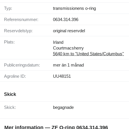
Typ:
transmissionens o-ring
Referensnummer:
0634.314.396
Reservdelstyp:
original reservdel
Plats:
Irland
Courtmacsherry
5640 km to "United States/Columbus"
Publiceringsdatum:
mer än 1 månad
Agroline ID:
UU48151
Skick
Skick:
begagnade
Mer information — ZF O-ring 0634.314.396