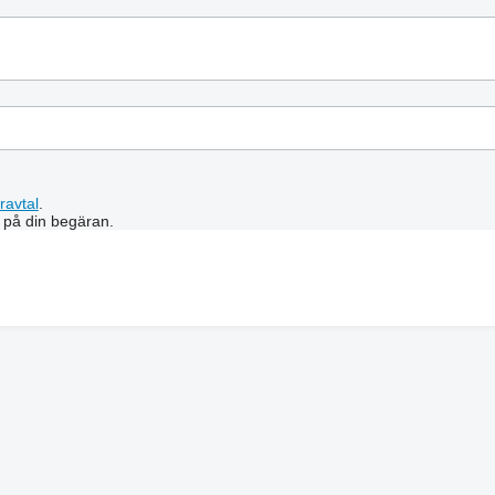
ravtal
.
 på din begäran.