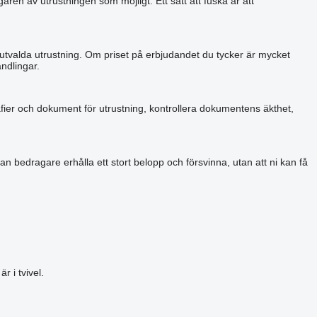
aren av utrustningen som möjligt. Ett sätt att fuska är att
 utvalda utrustning. Om priset på erbjudandet du tycker är mycket
ndlingar.
grafier och dokument för utrustning, kontrollera dokumentens äkthet,
an bedragare erhålla ett stort belopp och försvinna, utan att ni kan få
 i tvivel.