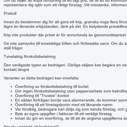
Om du väljer att köpa utrustning till ett lågt pris, se till att du kom
representera dig själv som ett riktigt företag. Vid misstanke, informer
Priskoll
Innan du bestämmer dig för att göra ett köp, granska noga flera förs
lägre än liknande erbjudanden, tänk på det. En betydande prisskillnad
Köp inte produkter där priset är för annorlunda än genomsnittspriset 
Ge inte samtycke till tvivelaktiga löften och förbetalda varor. Om du ä
ställ frågor.
Tvivelaktig förskottsbetalning
Den vanligaste typen av bedrägeri. Oärliga säljare kan begära en viss 
kontakt längre.
Varianter av detta bedrägeri kan innefatta:
Överföring av förskottsbetalning till kortet
Gör ingen förskottsbetalning utan pappersarbete som bekräfta
Överföring till "Trustee"-kontot
En sådan förfrågan borde vara alarmerande, du kommer sann
Överföring till ett företagskonto med ett liknande namn
Var försiktig, bedragare kan dölja sig som kända företag, och 
Byte av egna uppgifter i fakturan till ett verkligt företag
Innan du gör en överföring, se till att de angivna uppgifterna 
Har du upptäckt ett bedrägeri?