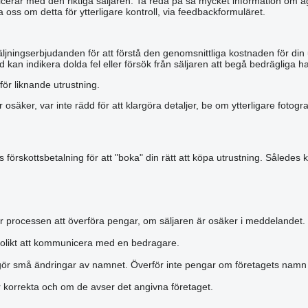
municerar med den riktiga säljaren. Ta reda på så mycket information om äg
a oss om detta för ytterligare kontroll, via feedbackformuläret.
äljningserbjudanden för att förstå den genomsnittliga kostnaden för din
 kan indikera dolda fel eller försök från säljaren att begå bedrägliga ha
för liknande utrustning.
r osäker, var inte rädd för att klargöra detaljer, be om ytterligare foto
förskottsbetalning för att "boka" din rätt att köpa utrustning. Således k
r processen att överföra pengar, om säljaren är osäker i meddelandet.
olikt att kommunicera med en bedragare.
gör små ändringar av namnet. Överför inte pengar om företagets namn är
är korrekta och om de avser det angivna företaget.