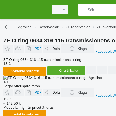
Agroline
Reservdelar
ZF reservdelar
ZF överföri
ZF O-ring 0634.316.115 transmissionens o
PDF
Dela
Klaga
Facebook
W
ZF O-ring 0634.316.115 transmissionens o-ring
13 €
Ring tillbaka
Kontakta säljaren
1/1
Begär ytterligare foton
PDF
Dela
Klaga
Facebook
W
13 €
≈ 142,50 kr
Meddela mig när priset ändras
Kontakta säljaren