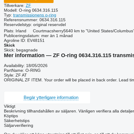
Tillverkare:
ZF
Modell:
O-ring 0634.316.115
Typ:
transmissionens o-ring
Referensnummer:
0634.316.115
Reservdelstyp:
original reservdel
Plats:
Irland
Courtmacsherry
5640 km to "United States/Columbus
Publiceringsdatum:
mer än 1 månad
Agroline ID:
EV48151
Skick
Skick:
begagnade
Mer information — ZF O-ring 0634.316.115 transmi
Availability: 18/05/2026
PartName: O-RING
Style: ZF AT
ORIGINAL ZF ITEM. Your order will be placed in back order. Lead ti
Begär ytterligare information
Viktigt
Beskrivning tillhandahållen av säljaren. Vänligen verifiera alla detalje
Köptips
Säkerhetstips
Säljarverifiering