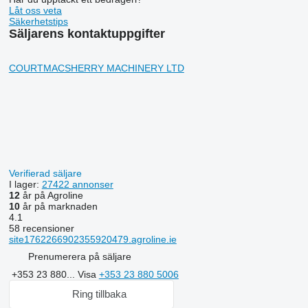
Låt oss veta
Säkerhetstips
Säljarens kontaktuppgifter
COURTMACSHERRY MACHINERY LTD
Verifierad säljare
I lager:
27422 annonser
12
år på Agroline
10
år på marknaden
4.1
58 recensioner
site1762266902355920479.agroline.ie
Prenumerera på säljare
+353 23 880...
Visa
+353 23 880 5006
Ring tillbaka