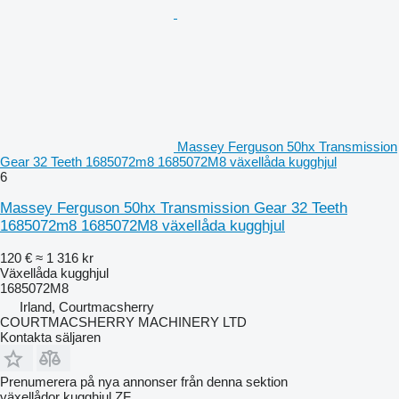
Massey Ferguson 50hx Transmission
Gear 32 Teeth 1685072m8 1685072M8 växellåda kugghjul
6
Massey Ferguson 50hx Transmission Gear 32 Teeth
1685072m8 1685072M8 växellåda kugghjul
120 €
≈ 1 316 kr
Växellåda kugghjul
1685072M8
Irland, Courtmacsherry
COURTMACSHERRY MACHINERY LTD
Kontakta säljaren
Prenumerera på nya annonser från denna sektion
växellådor kugghjul
ZF