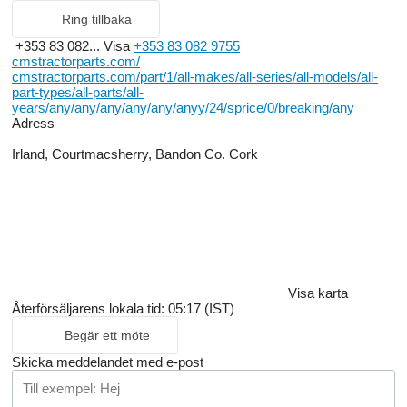
Ring tillbaka
+353 83 082...
Visa
+353 83 082 9755
cmstractorparts.com/
cmstractorparts.com/part/1/all-makes/all-series/all-models/all-
part-types/all-parts/all-
years/any/any/any/any/any/anyy/24/sprice/0/breaking/any
Adress
Irland, Courtmacsherry, Bandon Co. Cork
Visa karta
Återförsäljarens lokala tid: 05:17 (IST)
Begär ett möte
Skicka meddelandet med e-post