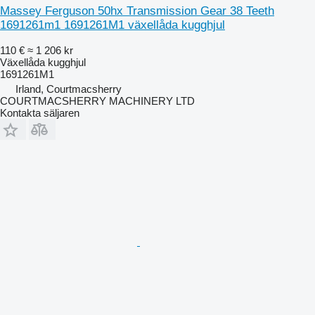
Massey Ferguson 50hx Transmission Gear 38 Teeth
1691261m1 1691261M1 växellåda kugghjul
110 €
≈ 1 206 kr
Växellåda kugghjul
1691261M1
Irland, Courtmacsherry
COURTMACSHERRY MACHINERY LTD
Kontakta säljaren