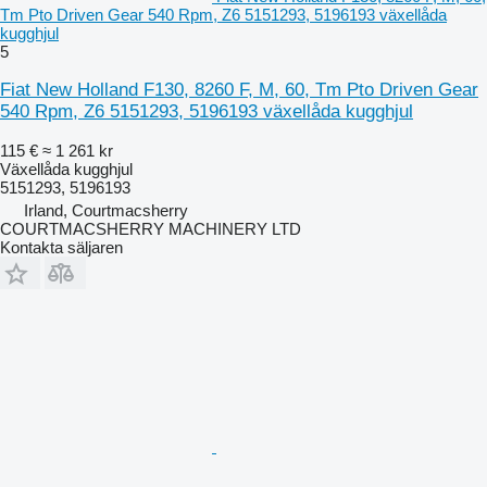
Tm Pto Driven Gear 540 Rpm, Z6 5151293, 5196193 växellåda
kugghjul
5
Fiat New Holland F130, 8260 F, M, 60, Tm Pto Driven Gear
540 Rpm, Z6 5151293, 5196193 växellåda kugghjul
115 €
≈ 1 261 kr
Växellåda kugghjul
5151293, 5196193
Irland, Courtmacsherry
COURTMACSHERRY MACHINERY LTD
Kontakta säljaren