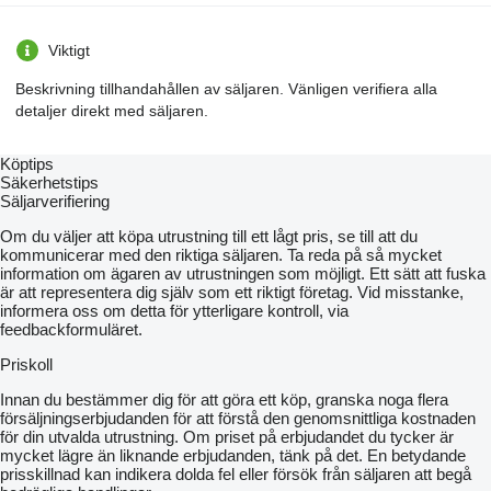
Viktigt
Beskrivning tillhandahållen av säljaren. Vänligen verifiera alla
detaljer direkt med säljaren.
Köptips
Säkerhetstips
Säljarverifiering
Om du väljer att köpa utrustning till ett lågt pris, se till att du
kommunicerar med den riktiga säljaren. Ta reda på så mycket
information om ägaren av utrustningen som möjligt. Ett sätt att fuska
är att representera dig själv som ett riktigt företag. Vid misstanke,
informera oss om detta för ytterligare kontroll, via
feedbackformuläret.
Priskoll
Innan du bestämmer dig för att göra ett köp, granska noga flera
försäljningserbjudanden för att förstå den genomsnittliga kostnaden
för din utvalda utrustning. Om priset på erbjudandet du tycker är
mycket lägre än liknande erbjudanden, tänk på det. En betydande
prisskillnad kan indikera dolda fel eller försök från säljaren att begå