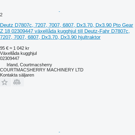
2
Deutz D7807c, 7207, 7007, 6807, Dx3.70, Dx3.90 Pto Gear
Z 18 02309447 växellåda kugghjul till Deutz-Fahr D7807c,
7207, 7007, 6807, Dx3.70, Dx3.90 hjultraktor
95 €
≈ 1 042 kr
Växellåda kugghjul
02309447
Irland, Courtmacsherry
COURTMACSHERRY MACHINERY LTD
Kontakta säljaren