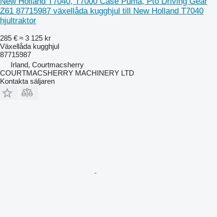
New Holland T7040, T7000 Case Puma, Pto Driving Gear
Z61 87715987 växellåda kugghjul till New Holland T7040
hjultraktor
285 €
≈ 3 125 kr
Växellåda kugghjul
87715987
Irland, Courtmacsherry
COURTMACSHERRY MACHINERY LTD
Kontakta säljaren