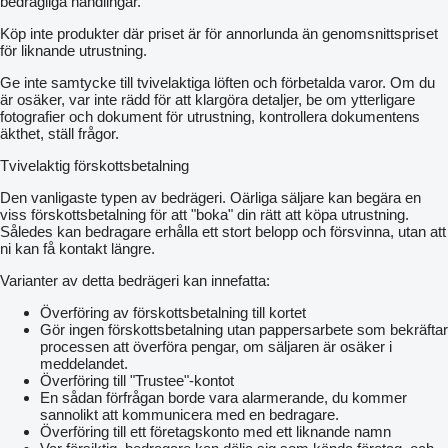
bedrägliga handlingar.
Köp inte produkter där priset är för annorlunda än genomsnittspriset
för liknande utrustning.
Ge inte samtycke till tvivelaktiga löften och förbetalda varor. Om du
är osäker, var inte rädd för att klargöra detaljer, be om ytterligare
fotografier och dokument för utrustning, kontrollera dokumentens
äkthet, ställ frågor.
Tvivelaktig förskottsbetalning
Den vanligaste typen av bedrägeri. Oärliga säljare kan begära en
viss förskottsbetalning för att "boka" din rätt att köpa utrustning.
Således kan bedragare erhålla ett stort belopp och försvinna, utan att
ni kan få kontakt längre.
Varianter av detta bedrägeri kan innefatta:
Överföring av förskottsbetalning till kortet
Gör ingen förskottsbetalning utan pappersarbete som bekräftar
processen att överföra pengar, om säljaren är osäker i
meddelandet.
Överföring till "Trustee"-kontot
En sådan förfrågan borde vara alarmerande, du kommer
sannolikt att kommunicera med en bedragare.
Överföring till ett företagskonto med ett liknande namn