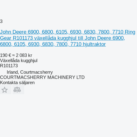
3
John Deere 6900, 6800, 6105, 6930, 6830, 7800, 7710 Ring
Gear R101173 växellåda kugghjul till John Deere 6900,
6800, 6105, 6930, 6830, 7800, 7710 hjultraktor
190 €
≈ 2 083 kr
Växellåda kugghjul
R101173
Irland, Courtmacsherry
COURTMACSHERRY MACHINERY LTD
Kontakta säljaren