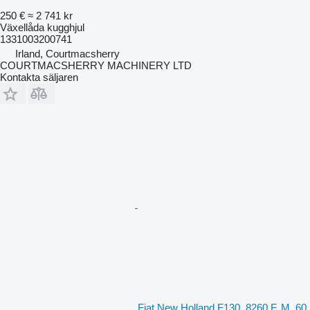
250 €
≈ 2 741 kr
Växellåda kugghjul
1331003200741
Irland, Courtmacsherry
COURTMACSHERRY MACHINERY LTD
Kontakta säljaren
Fiat New Holland F130, 8260 F, M, 60,