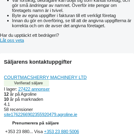
Var försiktig, bedragare kan dölja sig som kända företag, och
gör små ändringar av namnet. Överför inte pengar om
företagets namn är i tvivel.
Byte av egna uppgifter i fakturan till ett verkligt företag
Innan du gör en överföring, se till att de angivna uppgifterna är
korrekta och om de avser det angivna företaget.
Har du upptäckt ett bedrägeri?
Låt oss veta
Säljarens kontaktuppgifter
COURTMACSHERRY MACHINERY LTD
Verifierad säljare
I lager:
27422 annonser
12
år på Agroline
10
år på marknaden
4.1
58 recensioner
site1762266902355920479.agroline.ie
Prenumerera på säljare
+353 23 880...
Visa
+353 23 880 5006