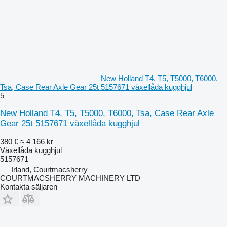
New Holland T4, T5, T5000, T6000,
Tsa, Case Rear Axle Gear 25t 5157671 växellåda kugghjul
5
New Holland T4, T5, T5000, T6000, Tsa, Case Rear Axle
Gear 25t 5157671 växellåda kugghjul
380 €
≈ 4 166 kr
Växellåda kugghjul
5157671
Irland, Courtmacsherry
COURTMACSHERRY MACHINERY LTD
Kontakta säljaren