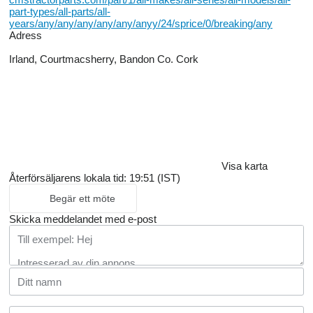
part-types/all-parts/all-
years/any/any/any/any/any/anyy/24/sprice/0/breaking/any
Adress
Irland, Courtmacsherry, Bandon Co. Cork
Visa karta
Återförsäljarens lokala tid: 19:51 (IST)
Begär ett möte
Skicka meddelandet med e-post