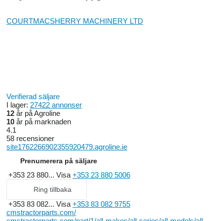
COURTMACSHERRY MACHINERY LTD
Verifierad säljare
I lager:
27422 annonser
12
år på Agroline
10
år på marknaden
4.1
58 recensioner
site1762266902355920479.agroline.ie
Prenumerera på säljare
+353 23 880...
Visa
+353 23 880 5006
Ring tillbaka
+353 83 082...
Visa
+353 83 082 9755
cmstractorparts.com/
cmstractorparts.com/part/1/all-makes/all-series/all-models/all-