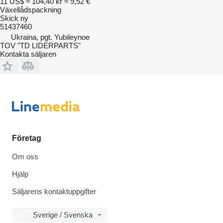
11 US$
≈ 104,40 kr
≈ 9,52 €
Växellådspackning
Skick
ny
51437460
Ukraina, pgt. Yubileynoe
TOV "TD LIDERPARTS"
Kontakta säljaren
Företag
Om oss
Hjälp
Säljarens kontaktuppgifter
Sverige / Svenska