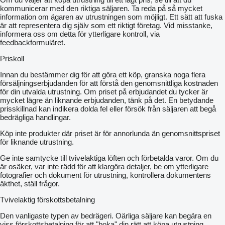
kommunicerar med den riktiga säljaren. Ta reda på så mycket
information om ägaren av utrustningen som möjligt. Ett sätt att fuska
är att representera dig själv som ett riktigt företag. Vid misstanke,
informera oss om detta för ytterligare kontroll, via
feedbackformuläret.
Priskoll
Innan du bestämmer dig för att göra ett köp, granska noga flera
försäljningserbjudanden för att förstå den genomsnittliga kostnaden
för din utvalda utrustning. Om priset på erbjudandet du tycker är
mycket lägre än liknande erbjudanden, tänk på det. En betydande
prisskillnad kan indikera dolda fel eller försök från säljaren att begå
bedrägliga handlingar.
Köp inte produkter där priset är för annorlunda än genomsnittspriset
för liknande utrustning.
Ge inte samtycke till tvivelaktiga löften och förbetalda varor. Om du
är osäker, var inte rädd för att klargöra detaljer, be om ytterligare
fotografier och dokument för utrustning, kontrollera dokumentens
äkthet, ställ frågor.
Tvivelaktig förskottsbetalning
Den vanligaste typen av bedrägeri. Oärliga säljare kan begära en
viss förskottsbetalning för att "boka" din rätt att köpa utrustning.