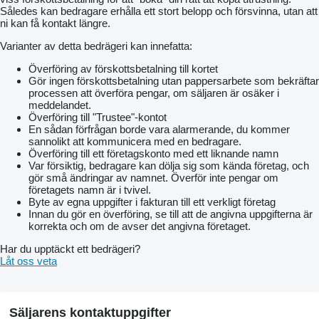
Således kan bedragare erhålla ett stort belopp och försvinna, utan att
ni kan få kontakt längre.
Varianter av detta bedrägeri kan innefatta:
Överföring av förskottsbetalning till kortet
Gör ingen förskottsbetalning utan pappersarbete som bekräftar
processen att överföra pengar, om säljaren är osäker i
meddelandet.
Överföring till "Trustee"-kontot
En sådan förfrågan borde vara alarmerande, du kommer
sannolikt att kommunicera med en bedragare.
Överföring till ett företagskonto med ett liknande namn
Var försiktig, bedragare kan dölja sig som kända företag, och
gör små ändringar av namnet. Överför inte pengar om
företagets namn är i tvivel.
Byte av egna uppgifter i fakturan till ett verkligt företag
Innan du gör en överföring, se till att de angivna uppgifterna är
korrekta och om de avser det angivna företaget.
Har du upptäckt ett bedrägeri?
Låt oss veta
Säljarens kontaktuppgifter