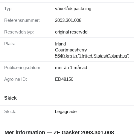
Typ:
växellådspackning
Referensnummer:
2093.301.008
Reservdelstyp:
original reservdel
Plats:
Irland
Courtmacsherry
5640 km to "United States/Columbus"
Publiceringsdatum:
mer än 1 månad
Agroline ID:
ED48150
Skick
Skick:
begagnade
Mer information — ZF Gasket 2093.301.008