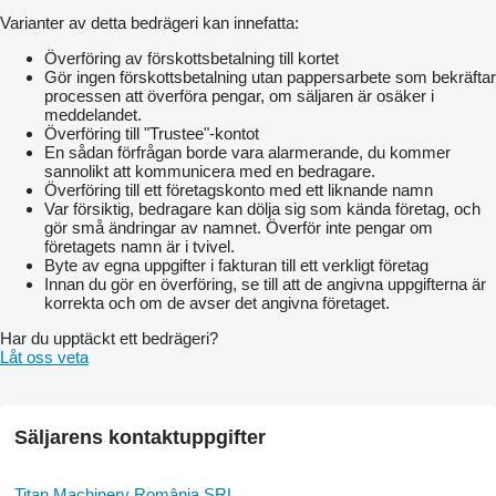
Varianter av detta bedrägeri kan innefatta:
Överföring av förskottsbetalning till kortet
Gör ingen förskottsbetalning utan pappersarbete som bekräftar
processen att överföra pengar, om säljaren är osäker i
meddelandet.
Överföring till "Trustee"-kontot
En sådan förfrågan borde vara alarmerande, du kommer
sannolikt att kommunicera med en bedragare.
Överföring till ett företagskonto med ett liknande namn
Var försiktig, bedragare kan dölja sig som kända företag, och
gör små ändringar av namnet. Överför inte pengar om
företagets namn är i tvivel.
Byte av egna uppgifter i fakturan till ett verkligt företag
Innan du gör en överföring, se till att de angivna uppgifterna är
korrekta och om de avser det angivna företaget.
Har du upptäckt ett bedrägeri?
Låt oss veta
Säljarens kontaktuppgifter
Titan Machinery România SRL