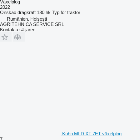
Växelplog
2022
Önskad dragkraft
180 hk
Typ
för traktor
Rumänien, Hoișești
AGRITEHNICA SERVICE SRL
Kontakta säljaren
Kuhn MLD XT 7ET växelplog
7