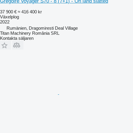
Gregoire Voyager S70 - 8 (7+1) - On land slatted
37 900 €
≈ 416 400 kr
Växelplog
2022
Rumänien, Dragomiresti Deal Village
Titan Machinery România SRL
Kontakta säljaren