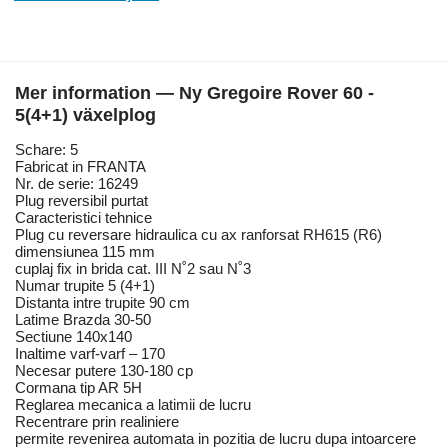
Mer information — Ny Gregoire Rover 60 -
5(4+1) växelplog
Schare: 5
Fabricat in FRANTA
Nr. de serie: 16249
Plug reversibil purtat
Caracteristici tehnice
Plug cu reversare hidraulica cu ax ranforsat RH615 (R6)
dimensiunea 115 mm
cuplaj fix in brida cat. III N˚2 sau N˚3
Numar trupite 5 (4+1)
Distanta intre trupite 90 cm
Latime Brazda 30-50
Sectiune 140x140
Inaltime varf-varf – 170
Necesar putere 130-180 cp
Cormana tip AR 5H
Reglarea mecanica a latimii de lucru
Recentrare prin realiniere
permite revenirea automata in pozitia de lucru dupa intoarcere