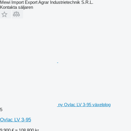
Mewi Import Export Agrar Industrietechnik S.R.L.
Kontakta säljaren
ny Ovlac LV 3-95 växelplog
5
Ovlac LV 3-95
9 900 €
≈ 108 800 kr