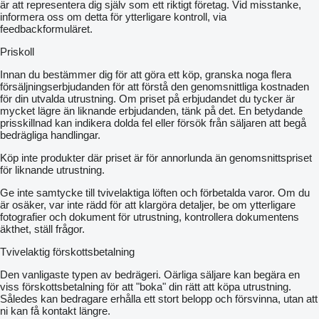
är att representera dig själv som ett riktigt företag. Vid misstanke,
informera oss om detta för ytterligare kontroll, via
feedbackformuläret.
Priskoll
Innan du bestämmer dig för att göra ett köp, granska noga flera
försäljningserbjudanden för att förstå den genomsnittliga kostnaden
för din utvalda utrustning. Om priset på erbjudandet du tycker är
mycket lägre än liknande erbjudanden, tänk på det. En betydande
prisskillnad kan indikera dolda fel eller försök från säljaren att begå
bedrägliga handlingar.
Köp inte produkter där priset är för annorlunda än genomsnittspriset
för liknande utrustning.
Ge inte samtycke till tvivelaktiga löften och förbetalda varor. Om du
är osäker, var inte rädd för att klargöra detaljer, be om ytterligare
fotografier och dokument för utrustning, kontrollera dokumentens
äkthet, ställ frågor.
Tvivelaktig förskottsbetalning
Den vanligaste typen av bedrägeri. Oärliga säljare kan begära en
viss förskottsbetalning för att "boka" din rätt att köpa utrustning.
Således kan bedragare erhålla ett stort belopp och försvinna, utan att
ni kan få kontakt längre.