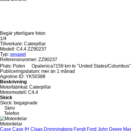
Begär ytterligare foton
1/4
Tillverkare:
Caterpillar
Modell:
C4.4 ZZ90237
Typ:
vevaxel
Referensnummer:
ZZ90237
Plats:
Polen
Opalenica
7159 km to "United States/Columbus"
Publiceringsdatum:
mer än 1 månad
Agroline ID:
YK50388
Beskrivning
Motorfabrikat:
Caterpillar
Motormodell:
C4.4
Skick
Skick:
begagnade
Skriv
Telefon
Motordelar
Case
Case IH
Claas
Dronningborg
Fendt
Ford
John Deere
Mas