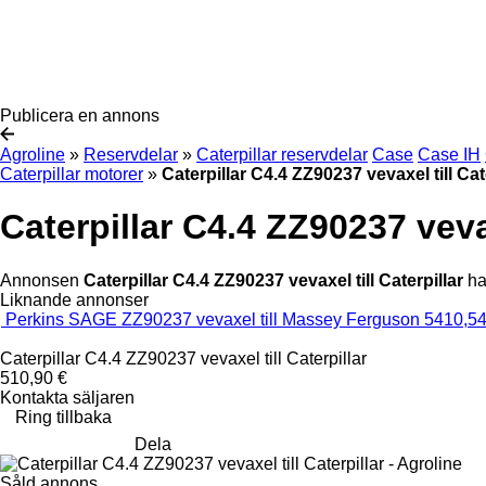
Publicera en annons
Agroline
»
Reservdelar
»
Caterpillar reservdelar
Case
Case IH
Caterpillar motorer
»
Caterpillar C4.4 ZZ90237 vevaxel till Cat
Caterpillar C4.4 ZZ90237 vevax
Annonsen
Caterpillar C4.4 ZZ90237 vevaxel till Caterpillar
har
Liknande annonser
Perkins SAGE ZZ90237 vevaxel till Massey Ferguson 5410,54
Caterpillar C4.4 ZZ90237 vevaxel till Caterpillar
510,90 €
Kontakta säljaren
Ring tillbaka
Dela
Såld annons