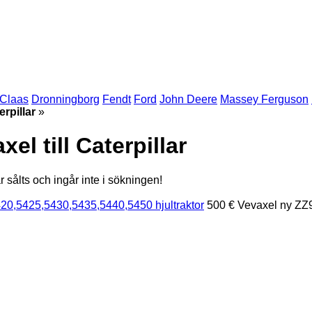
Claas
Dronningborg
Fendt
Ford
John Deere
Massey Ferguson
erpillar
»
el till Caterpillar
 sålts och ingår inte i sökningen!
20,5425,5430,5435,5440,5450 hjultraktor
500 €
Vevaxel
ny
ZZ