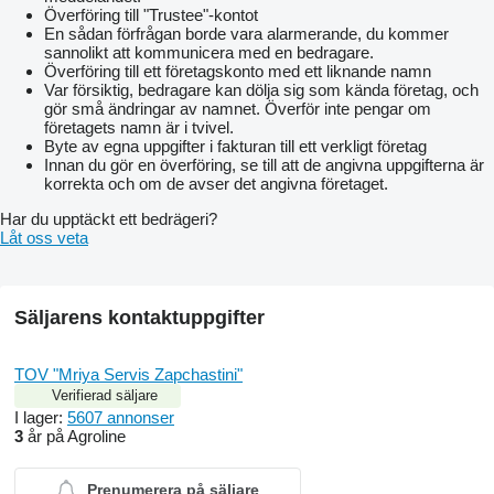
Överföring till "Trustee"-kontot
En sådan förfrågan borde vara alarmerande, du kommer
sannolikt att kommunicera med en bedragare.
Överföring till ett företagskonto med ett liknande namn
Var försiktig, bedragare kan dölja sig som kända företag, och
gör små ändringar av namnet. Överför inte pengar om
företagets namn är i tvivel.
Byte av egna uppgifter i fakturan till ett verkligt företag
Innan du gör en överföring, se till att de angivna uppgifterna är
korrekta och om de avser det angivna företaget.
Har du upptäckt ett bedrägeri?
Låt oss veta
Säljarens kontaktuppgifter
TOV "Mriya Servis Zapchastini"
Verifierad säljare
I lager:
5607 annonser
3
år på Agroline
Prenumerera på säljare