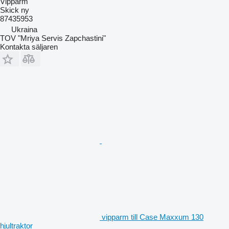
Vipparm
Skick
ny
87435953
Ukraina
TOV "Mriya Servis Zapchastini"
Kontakta säljaren
vipparm till Case Maxxum 130
hjultraktor