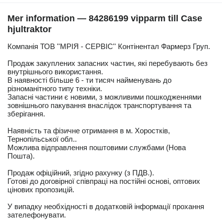
Mer information — 84286199 vipparm till Case
hjultraktor
Компанія ТОВ ''МРІЯ - СЕРВІС'' Контінентал Фармерз Груп.
Продаж закуплених запасних частин, які перебувають без
внутрішнього використання.
В наявності більше 6 - ти тисяч найменувань до
різноманітного типу техніки.
Запасні частини є новими, з можливими пошкодженнями
зовнішнього пакування внаслідок транспортування та
зберігання.
Наявність та фізичне отримання в м. Хоростків,
Тернопільської обл..
Можлива відправлення поштовими службами (Нова
Пошта).
Продаж офіційний, згідно рахунку (з ПДВ.).
Готові до договірної співпраці на постійні основі, оптових
цінових пропозицій.
У випадку необхідності в додатковій інформації прохання
зателефонувати.