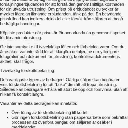
försäljningserbjudanden för att förstå den genomsnittliga kostnaden
för din utvalda utrustning. Om priset på erbjudandet du tycker är
mycket lägre än liknande erbjudanden, tänk på det. En betydande
prisskillnad kan indikera dolda fel eller försök från säljaren att begå
bedrägliga handlingar.
Köp inte produkter där priset är för annorlunda än genomsnittspriset
för liknande utrustning.
Ge inte samtycke till tvivelaktiga löften och förbetalda varor. Om du
är osäker, var inte rädd för att klargöra detaljer, be om ytterligare
fotografier och dokument för utrustning, kontrollera dokumentens
äkthet, ställ frågor.
Tvivelaktig förskottsbetalning
Den vanligaste typen av bedrägeri. Oärliga säljare kan begära en
viss förskottsbetalning för att "boka" din rätt att köpa utrustning.
Således kan bedragare erhålla ett stort belopp och försvinna, utan att
ni kan få kontakt längre.
Varianter av detta bedrägeri kan innefatta:
Överföring av förskottsbetalning till kortet
Gör ingen förskottsbetalning utan pappersarbete som bekräftar
processen att överföra pengar, om säljaren är osäker i
meddelandet.