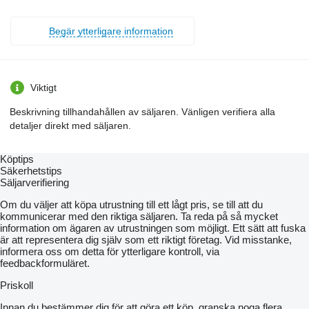
Begär ytterligare information
Viktigt
Beskrivning tillhandahållen av säljaren. Vänligen verifiera alla
detaljer direkt med säljaren.
Köptips
Säkerhetstips
Säljarverifiering
Om du väljer att köpa utrustning till ett lågt pris, se till att du
kommunicerar med den riktiga säljaren. Ta reda på så mycket
information om ägaren av utrustningen som möjligt. Ett sätt att fuska
är att representera dig själv som ett riktigt företag. Vid misstanke,
informera oss om detta för ytterligare kontroll, via
feedbackformuläret.
Priskoll
Innan du bestämmer dig för att göra ett köp, granska noga flera