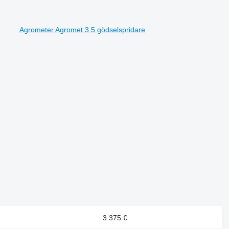
Agrometer Agromet 3.5 gödselspridare
3 375 €