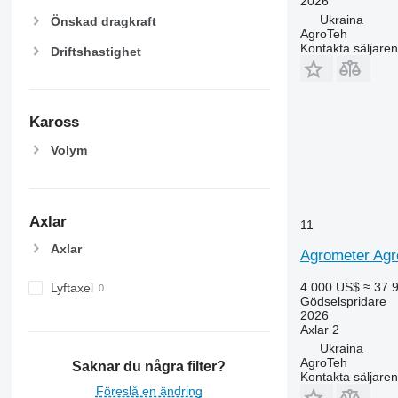
2026
Ukraina
Önskad dragkraft
AgroTeh
Kontakta säljaren
Driftshastighet
Kaross
Volym
Axlar
11
Axlar
Agrometer Agr
4 000 US$
≈ 37 
Lyftaxel
Gödselspridare
2026
Axlar
2
Ukraina
AgroTeh
Saknar du några filter?
Kontakta säljaren
Föreslå en ändring