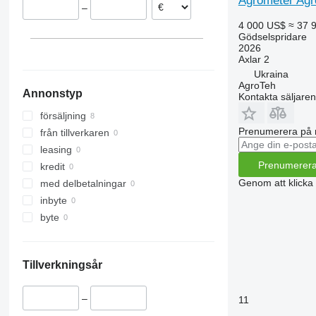
Agrometer Agr
–
4 000 US$
≈ 37 
Gödselspridare
2026
Axlar
2
Ukraina
AgroTeh
Annonstyp
Kontakta säljaren
försäljning
Prenumerera på 
från tillverkaren
leasing
Prenumerer
kredit
Genom att klicka
med delbetalningar
inbyte
byte
Tillverkningsår
–
11