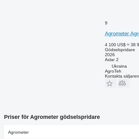
9
Agrometer Agr
4 100 US$
≈ 38 
Gödselspridare
2026
Axlar
2
Ukraina
AgroTeh
Kontakta säljaren
Priser för Agrometer gödselspridare
Agrometer