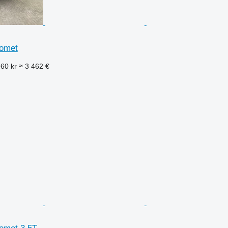
romet
960 kr
≈ 3 462 €