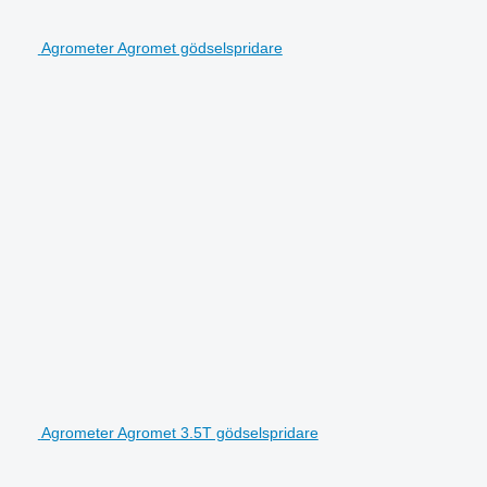
Agrometer Agromet gödselspridare
Agrometer Agromet 3.5T gödselspridare