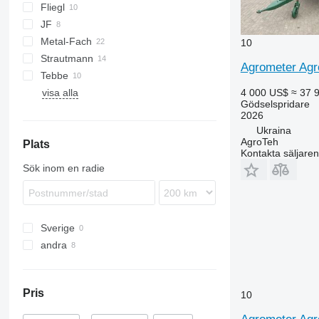
Fliegl
TSW
E
EV
FORTIS
JF
ASW
T series
Terra
Metal-Fach
Komfort
UN
10
Strautmann
OL
N262
Flex
Agrometer Ag
Tebbe
PG
Magnon
visa alla
SP
DS
TYTAN
MKE
4 000 US$
≈ 37 
Gödselspridare
HS
2026
MS
Ukraina
AgroTeh
Plats
Kontakta säljaren
Sök inom en radie
Sverige
andra
Ukraina
Pris
10