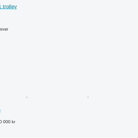
 trolley
svar
0
0 000 kr