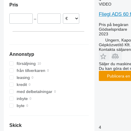
VIDEO
Pris
Tjeckien
Nederländerna
Fliegl ADS 60 f
–
Pris på begäran
Gödselspridare
2023
Ungern, Kapo
Gépközvetítő Kft.
Kontakta säljaren
Annonstyp
försäljning
Säljer du maskine
Du kan göra det 
från tillverkaren
Publicera en
leasing
kredit
med delbetalningar
inbyte
byte
Skick
4