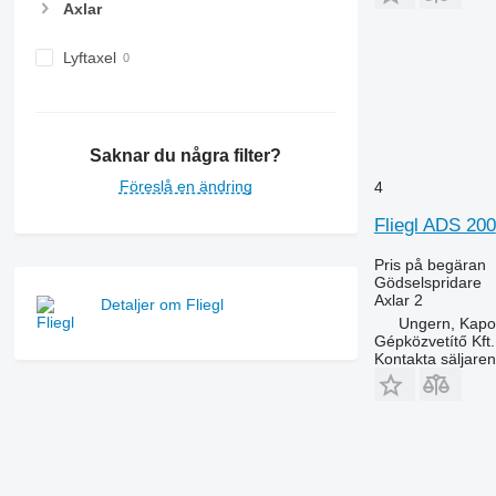
Axlar
Lyftaxel
Saknar du några filter?
Föreslå en ändring
4
Fliegl ADS 200
Pris på begäran
Gödselspridare
Axlar
2
Detaljer om Fliegl
Ungern, Kapo
Gépközvetítő Kft.
Kontakta säljaren