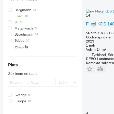
Bergmann
HTS
14
Fliegl
TSW
E
EV
FORTIS
JF
ASW
T series
Terra
Fliegl KDS 14
Metal-Fach
Komfort
UN
ASW 261
56 525 €
≈ 621 0
Strautmann
OL
N262
Flex
Gödselspridare
Tebbe
PG
Magnon
2023
1 m/h
visa alla
SP
DS
TYTAN
MKE
Volym
14 m³
HS
Tyskland, Sö
MS
REBO Landmasc
Kontakta säljaren
Plats
Sök inom en radie
Sverige
Europa
Ungern
Tyskland
4