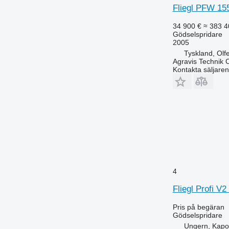
Fliegl PFW 15
34 900 €
≈ 383 4
Gödselspridare
2005
Tyskland, Olf
Agravis Technik
Kontakta säljaren
4
Fliegl Profi V2 
Pris på begäran
Gödselspridare
Ungern, Kapo