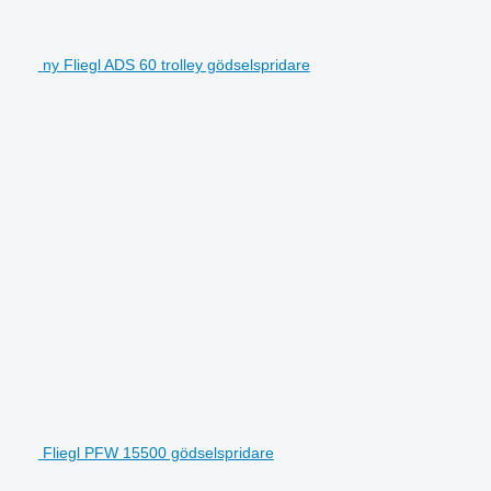
ny Fliegl ADS 60 trolley gödselspridare
Fliegl PFW 15500 gödselspridare