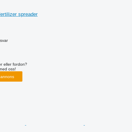
ertilizer spreader
svar
r eller fordon?
med oss!
 annons