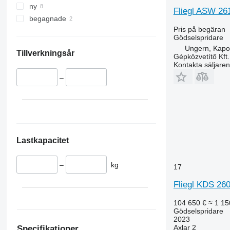
ny
Fliegl ASW 261
begagnade
Pris på begäran
Gödselspridare
Ungern, Kapo
Tillverkningsår
Gépközvetítő Kft.
Kontakta säljaren
–
Lastkapacitet
–
kg
17
Fliegl KDS 26
104 650 €
≈ 1 15
Gödselspridare
2023
Axlar
2
Specifikationer