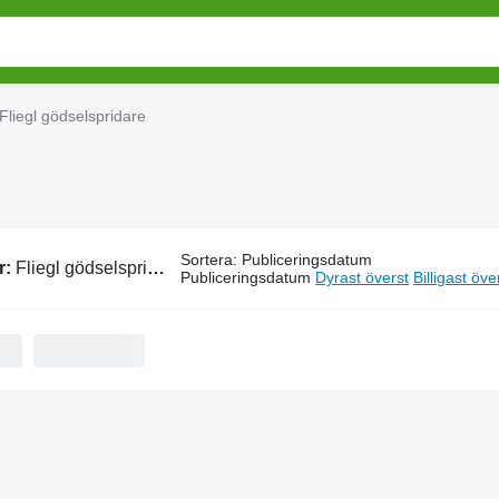
Fliegl gödselspridare
Sortera
:
Publiceringsdatum
r:
Fliegl gödselspridare
Publiceringsdatum
Dyrast överst
Billigast öve