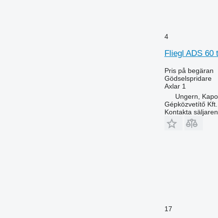
4
Fliegl ADS 60 t
Pris på begäran
Gödselspridare
Axlar
1
Ungern, Kapo
Gépközvetítő Kft.
Kontakta säljaren
17