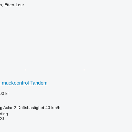
a, Etten-Leur
5 muckcontrol Tandem
00 kr
kg
Axlar
2
Driftshastighet
40 km/h
fing
KG