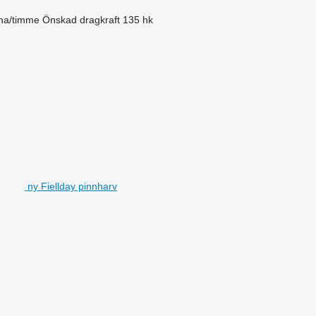
 ha/timme
Önskad dragkraft
135 hk
ny Fiellday pinnharv