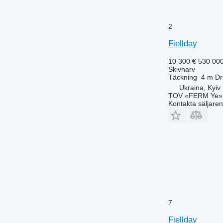
2
Fiellday
10 300 €
530 00
Skivharv
Täckning
4 m
Dr
Ukraina, Kyiv
TOV «FERM Ye»
Kontakta säljaren
7
Fiellday