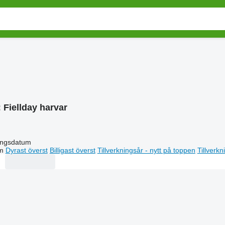
:
Fiellday harvar
ingsdatum
m
Dyrast överst
Billigast överst
Tillverkningsår - nytt på toppen
Tillverk