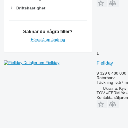
Driftshastighet
Saknar du några filter?
Föreslå en ändring
1
Fiellday
Detaljer om Fiellday
9 329 €
480 000
Rotorharv
Täckning
5,57 m
Ukraina, Kyiv
TOV «FERM Ye»
Kontakta säljaren