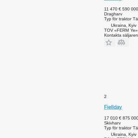
11 470 €
590 00
Dragharv
Typ
för traktor
Tä
Ukraina, Kyiv
TOV «FERM Ye»
Kontakta säljaren
2
Fiellday
17 010 €
875 00
Skivharv
Typ
för traktor
Tä
Ukraina, Kyiv