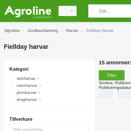
Agroline
Jordbearbetning
Harvar
Fiellday harvar
Fiellday harvar
15 annonser
Kategori
Filter
skivharvar
Sortera
:
Publicer
rotorharvar
Publiceringsdatu
pinnharvar
dragharvar
Tillverkare