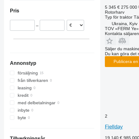
5 345 €
275 000
Pris
Rotorharv
Typ
för traktor
Tä
Ukraina, Kyiv
–
TOV «FERM Ye»
Kontakta säljaren
Säljer du maskine
Du kan göra det 
Publicera en
Annonstyp
försäljning
från tillverkaren
leasing
kredit
med delbetalningar
inbyte
2
byte
Fiellday
19 140 €
985 00
Tillverkningsår