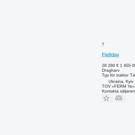
7
Fiellday
28 280 €
1 455 
Dragharv
Typ
för traktor
Tä
Ukraina, Kyiv
TOV «FERM Ye»
Kontakta säljaren