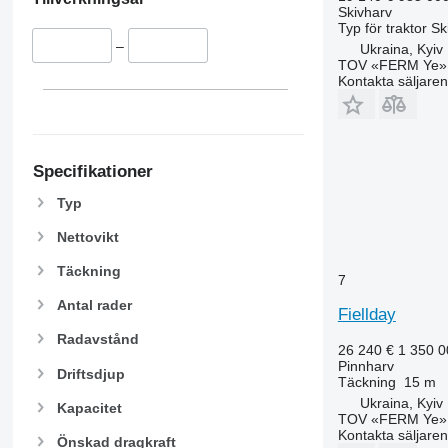
Skivharv
Typ
för traktor
Sk
–
Ukraina, Kyiv
TOV «FERM Ye»
Kontakta säljaren
Specifikationer
Typ
Nettovikt
Täckning
7
Antal rader
Fiellday
Radavstånd
26 240 €
1 350 
Pinnharv
Driftsdjup
Täckning
15 m
Ukraina, Kyiv
Kapacitet
TOV «FERM Ye»
Kontakta säljaren
Önskad dragkraft