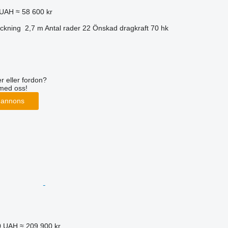
 UAH
≈ 58 600 kr
ckning
2,7 m
Antal rader
22
Önskad dragkraft
70 hk
r eller fordon?
med oss!
 annons
0 UAH
≈ 209 900 kr