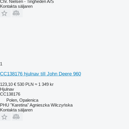
Chr. Nielsen - Tingheden A/S
Kontakta säljaren
1
CC138176 hjulnav till John Deere 960
123,10 €
530 PLN
≈ 1 349 kr
Hjulnav
CC138176
Polen, Opalenica
PHU "Karetina" Agnieszka Wilczyńska
Kontakta säljaren