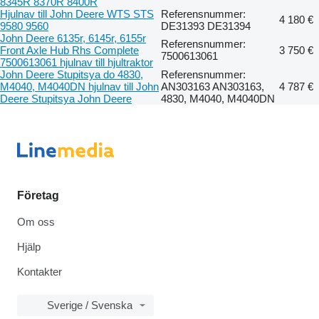
8345R 8370R 8400R
Hjulnav till John Deere WTS STS
Referensnummer:
4 180 €
9580 9560
DE31393 DE31394
John Deere 6135r, 6145r, 6155r
Referensnummer:
Front Axle Hub Rhs Complete
3 750 €
7500613061
7500613061 hjulnav till hjultraktor
John Deere Stupitsya do 4830,
Referensnummer:
M4040, M4040DN hjulnav till John
AN303163 AN303163,
4 787 €
Deere Stupitsya John Deere
4830, M4040, M4040DN
Företag
Om oss
Hjälp
Kontakter
Sverige / Svenska