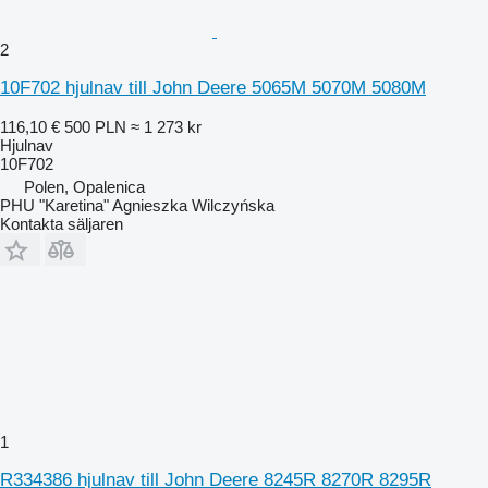
2
10F702 hjulnav till John Deere 5065M 5070M 5080M
116,10 €
500 PLN
≈ 1 273 kr
Hjulnav
10F702
Polen, Opalenica
PHU "Karetina" Agnieszka Wilczyńska
Kontakta säljaren
1
R334386 hjulnav till John Deere 8245R 8270R 8295R