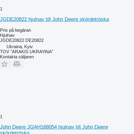
1
JGDE20822 hjulnav till John Deere skördetröska
Pris på begäran
Hjulnav
JGDE20822 DE20822
Ukraina, Kyiv
TOV "ARAKIS UKRAYiNA"
Kontakta säljaren
1
John Deere JGAH168054 hjulnav till John Deere
skördetröska