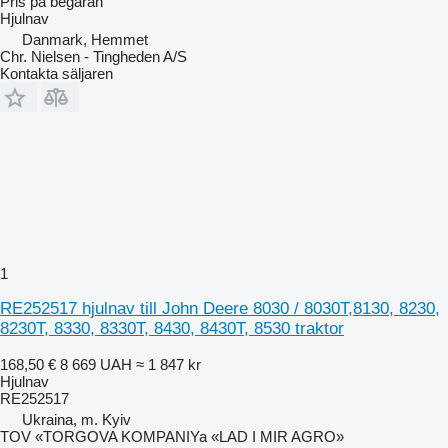
Pris på begäran
Hjulnav
Danmark, Hemmet
Chr. Nielsen - Tingheden A/S
Kontakta säljaren
1
RE252517 hjulnav till John Deere 8030 / 8030T,8130, 8230,
8230T, 8330, 8330T, 8430, 8430T, 8530 traktor
168,50 €
8 669 UAH
≈ 1 847 kr
Hjulnav
RE252517
Ukraina, m. Kyiv
TOV «TORGOVA KOMPANIYa «LAD I MIR AGRO»