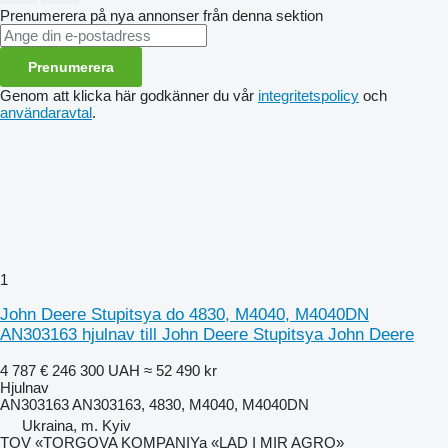
Prenumerera på nya annonser från denna sektion
Prenumerera
Genom att klicka här godkänner du vår
integritetspolicy
och
användaravtal
.
1
John Deere Stupitsya do 4830, M4040, M4040DN
AN303163 hjulnav till John Deere Stupitsya John Deere
4 787 €
246 300 UAH
≈ 52 490 kr
Hjulnav
AN303163 AN303163, 4830, M4040, M4040DN
Ukraina, m. Kyiv
TOV «TORGOVA KOMPANIYa «LAD I MIR AGRO»