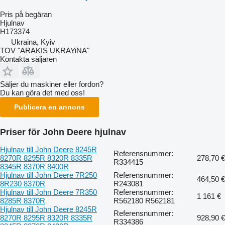
Pris på begäran
Hjulnav
H173374
Ukraina, Kyiv
TOV "ARAKIS UKRAYiNA"
Kontakta säljaren
Säljer du maskiner eller fordon?
Du kan göra det med oss!
Publicera en annons
Priser för John Deere hjulnav
Hjulnav till John Deere 8245R
Referensnummer:
8270R 8295R 8320R 8335R
278,70 €
R334415
8345R 8370R 8400R
Hjulnav till John Deere 7R250
Referensnummer:
464,50 €
8R230 8370R
R243081
Hjulnav till John Deere 7R350
Referensnummer:
1 161 €
8285R 8370R
R562180 R562181
Hjulnav till John Deere 8245R
Referensnummer:
8270R 8295R 8320R 8335R
928,90 €
R334386