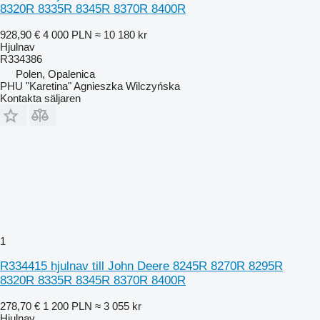
8320R 8335R 8345R 8370R 8400R
928,90 €
4 000 PLN
≈ 10 180 kr
Hjulnav
R334386
Polen, Opalenica
PHU "Karetina" Agnieszka Wilczyńska
Kontakta säljaren
1
R334415 hjulnav till John Deere 8245R 8270R 8295R
8320R 8335R 8345R 8370R 8400R
278,70 €
1 200 PLN
≈ 3 055 kr
Hjulnav