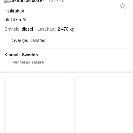
36 000 kr
≈ 3 289 €
Hjultraktor
65 137 m/h
Bränsle
diesel
Last.kap.
2 470 kg
Sverige, Karlstad
Klaravik Sweden