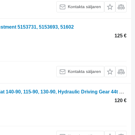
Kontakta säljaren
justment 5153731, 5153693, 51602
125 €
Kontakta säljaren
Hydraulic Driving Gear 44t 5109224 Fiat 140-90, 115-90, 130-90, Hydraulic Driving Gear 44t 5109224 till 140-90
120 €