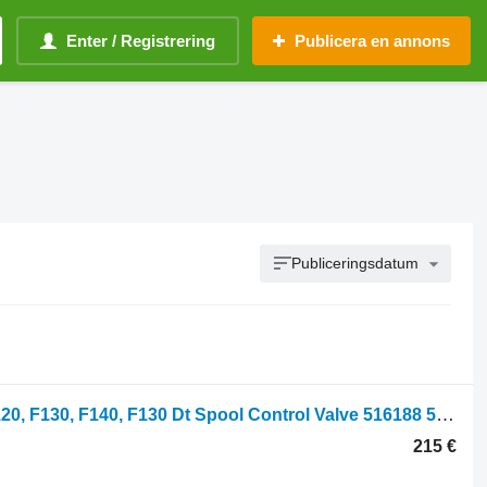
Enter / Registrering
Publicera en annons
Publiceringsdatum
Pool Control Valve Fiat F110, F115, F120, F130, F140, F130 Dt Spool Control Valve 516188 5161888 till hjultraktor
215 €