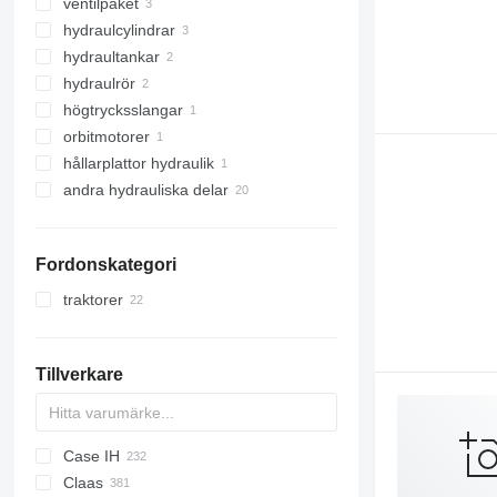
ventilpaket
hydraulcylindrar
hydraultankar
hydraulrör
högtrycksslangar
orbitmotorer
hållarplattor hydraulik
andra hydrauliska delar
Fordonskategori
traktorer
hjultraktorer
Tillverkare
Case IH
AR
600 - series
V-MIX
Claas
310
580
330