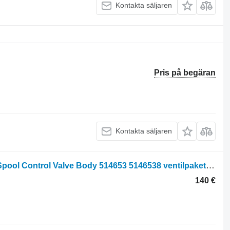
Kontakta säljaren
Pris på begäran
Kontakta säljaren
Fiat F110, F115, F120, F130, F140, Dt Spool Control Valve Body 514653 5146538 ventilpaket till hjultraktor
140 €