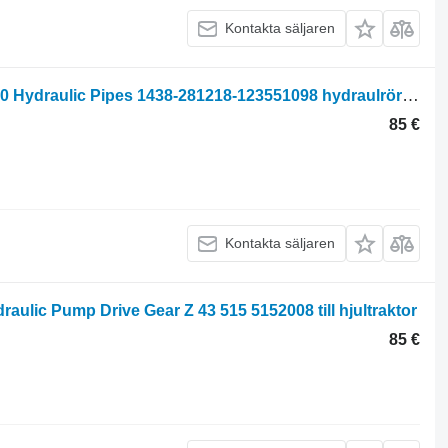
Kontakta säljaren
Fiat F100, F110, F115, F120, F130, F140 Hydraulic Pipes 1438-281218-123551098 hydraulrör till hjultraktor
85 €
Kontakta säljaren
raulic Pump Drive Gear Z 43 515 5152008 till hjultraktor
85 €