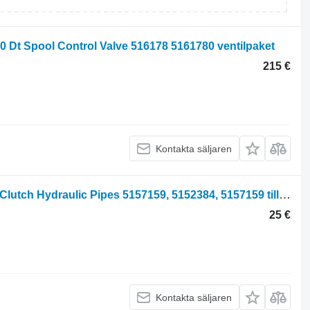
30 Dt Spool Control Valve 516178 5161780 ventilpaket
215 €
Kontakta säljaren
Fiat F100, F115, F120, F130, F140 Pto Clutch Hydraulic Pipes 5157159, 5152384, 5157159 till hjultraktor
25 €
Kontakta säljaren