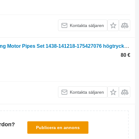
Kontakta säljaren
Fiat F130, F140, F130dt, F140dt Steering Motor Pipes Set 1438-141218-175427076 högtrycksslang till Fiat F130, F140, F130dt, F140dt
80 €
Kontakta säljaren
ordon?
Publicera en annons