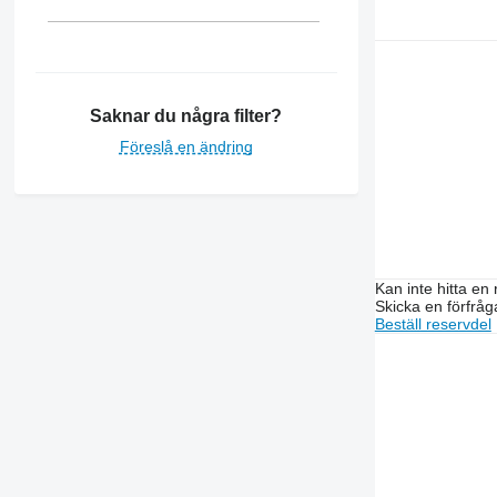
2140
2254
2264
2650
2850
Saknar du några filter?
3040
Föreslå en ändring
3050
3130
3140
3200
3340
Kan inte hitta en 
3350
Skicka en förfråg
3420
Beställ reservdel
3640
3800
4040
4650
4720
4730