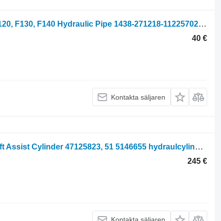
Fiat F, F Dt Series F100, F110, F115, F120, F130, F140 Hydraulic Pipe 1438-271218-112257029 hydraulrör till traktor
40 €
Kontakta säljaren
Fiat New Holland F, M, 60, Tm, F130 Lift Assist Cylinder 47125823, 51 5146655 hydraulcylinder till hjultraktor
245 €
Kontakta säljaren