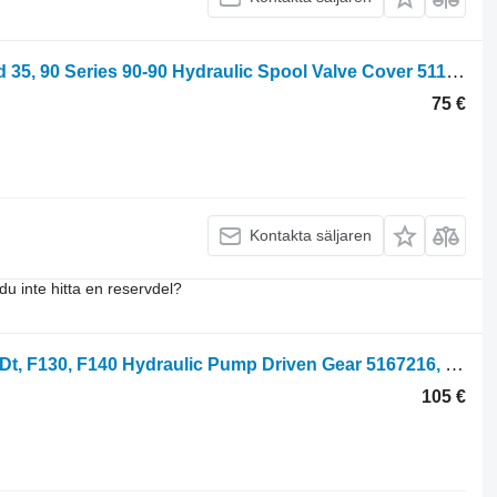
Hydraulic Spool Valve Cover Fiat Ford 35, 90 Series 90-90 Hydraulic Spool Valve Cover 5116841 till Fiat 35, 90 Series 90-90
75 €
Kontakta säljaren
du inte hitta en reservdel?
Hydraulic Pump Driven Gear Fiat F, F Dt, F130, F140 Hydraulic Pump Driven Gear 5167216, 5167214, 5163240 till Fiat F, F Dt, F130, F140 hjultraktor
105 €