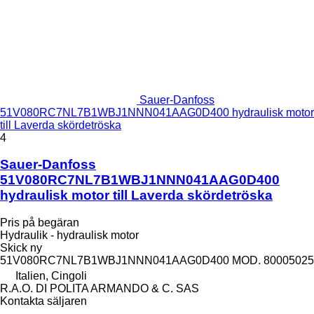
Sauer-Danfoss
51V080RC7NL7B1WBJ1NNN041AAG0D400 hydraulisk motor
till Laverda skördetröska
4
Sauer-Danfoss
51V080RC7NL7B1WBJ1NNN041AAG0D400
hydraulisk motor till Laverda skördetröska
Pris på begäran
Hydraulik - hydraulisk motor
Skick
ny
51V080RC7NL7B1WBJ1NNN041AAG0D400 MOD. 80005025
Italien, Cingoli
R.A.O. DI POLITA ARMANDO & C. SAS
Kontakta säljaren