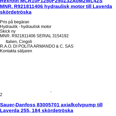
Rexroth MCR10F1250F250Z32A0M2WL42S
MNR. R921811406 hydraulisk motor till Laverda
skördetröska
Pris på begäran
Hydraulik - hydraulisk motor
Skick
ny
MNR. R921811406 SERIAL 3154192
Italien, Cingoli
R.A.O. DI POLITA ARMANDO & C. SAS
Kontakta säljaren
2
Sauer-Danfoss 83005701 axialkolvpump till
Laverda 255, 184 skördetröska