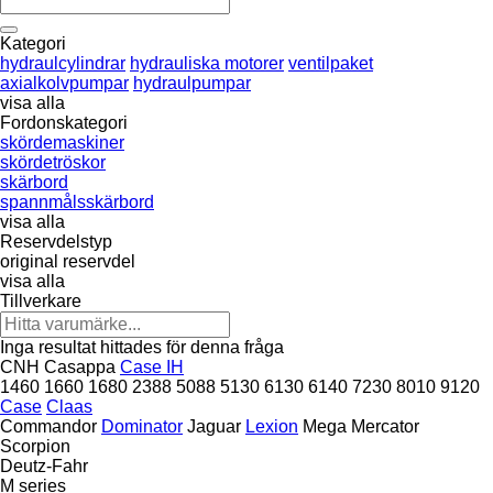
Kategori
hydraulcylindrar
hydrauliska motorer
ventilpaket
axialkolvpumpar
hydraulpumpar
visa alla
Fordonskategori
skördemaskiner
skördetröskor
skärbord
spannmålsskärbord
visa alla
Reservdelstyp
original reservdel
visa alla
Tillverkare
Inga resultat hittades för denna fråga
CNH
Casappa
Case IH
1460
1660
1680
2388
5088
5130
6130
6140
7230
8010
9120
Case
Claas
Commandor
Dominator
Jaguar
Lexion
Mega
Mercator
Scorpion
Deutz-Fahr
M series