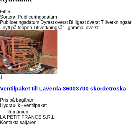
Filter
Sortera
:
Publiceringsdatum
Publiceringsdatum
Dyrast överst
Billigast överst
Tillverkningsår
- nytt på toppen
Tillverkningsår - gammal överst
1
Ventilpaket till Laverda 36003700 skördetröska
Pris på begäran
Hydraulik - ventilpaket
Rumänien
LA PETIT FRANCE S.R.L.
Kontakta säljaren