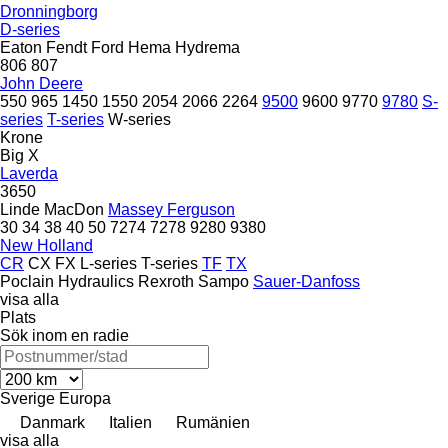
Dronningborg
D-series
Eaton
Fendt
Ford
Hema
Hydrema
806
807
John Deere
550
965
1450
1550
2054
2066
2264
9500
9600
9770
9780
S-
series
T-series
W-series
Krone
Big X
Laverda
3650
Linde
MacDon
Massey Ferguson
30
34
38
40
50
7274
7278
9280
9380
New Holland
CR
CX
FX
L-series
T-series
TF
TX
Poclain Hydraulics
Rexroth
Sampo
Sauer-Danfoss
visa alla
Plats
Sök inom en radie
Sverige
Europa
Danmark
Italien
Rumänien
visa alla