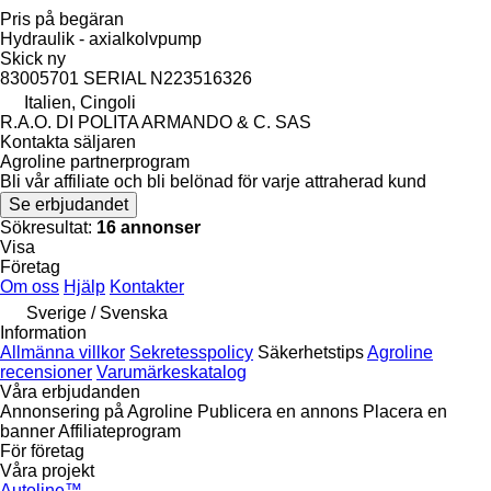
Pris på begäran
Hydraulik - axialkolvpump
Skick
ny
83005701 SERIAL N223516326
Italien, Cingoli
R.A.O. DI POLITA ARMANDO & C. SAS
Kontakta säljaren
Agroline partnerprogram
Bli vår affiliate och bli belönad för varje attraherad kund
Se erbjudandet
Sökresultat:
16 annonser
Visa
Företag
Om oss
Hjälp
Kontakter
Sverige / Svenska
Information
Allmänna villkor
Sekretesspolicy
Säkerhetstips
Agroline
recensioner
Varumärkeskatalog
Våra erbjudanden
Annonsering på Agroline
Publicera en annons
Placera en
banner
Affiliateprogram
För företag
Våra projekt
Autoline™