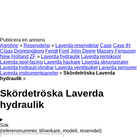
Publicera en annons
Agroline
»
Reservdelar
»
Laverda reservdelar
Case
Case IH
Claas
Dronningborg
Fendt
Ford
John Deere
Massey Ferguson
New Holland
ZF
»
Laverda hydraulik
Laverda remskivor
Laverda spot-facing
Laverda hackare
Laverda skruvspiraler
Laverda hydraulcylindrar
Laverda ventilpaket
Laverda sensorer
Laverda instrumentpaneler
»
Skördetröska Laverda
hydraulik
»
Skördetröska Laverda
hydraulik
Sök
(referensnummer, tillverkare, modell, reservdel)