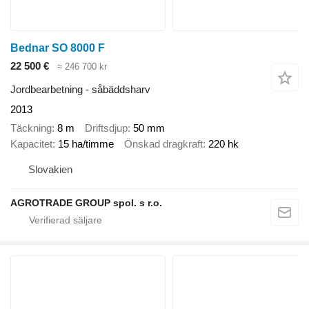
Bednar SO 8000 F
22 500 €
≈ 246 700 kr
Jordbearbetning - såbäddsharv
2013
Täckning
8 m
Driftsdjup
50 mm
Kapacitet
15 ha/timme
Önskad dragkraft
220 hk
Slovakien
AGROTRADE GROUP spol. s r.o.