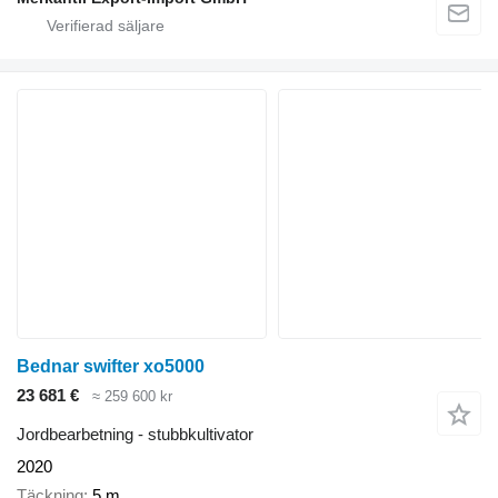
Bednar swifter xo5000
23 681 €
≈ 259 600 kr
Jordbearbetning - stubbkultivator
2020
Täckning
5 m