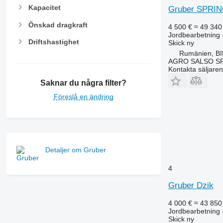
Kapacitet
Gruber SPRI
Önskad dragkraft
4 500 €
≈ 49 340
Jordbearbetning -
Driftshastighet
Skick
ny
Rumänien, B
AGRO SALSO S
Kontakta säljaren
Saknar du några filter?
Föreslå en ändring
Detaljer om Gruber
4
Gruber Dzik
4 000 €
≈ 43 850
Jordbearbetning 
Skick
ny