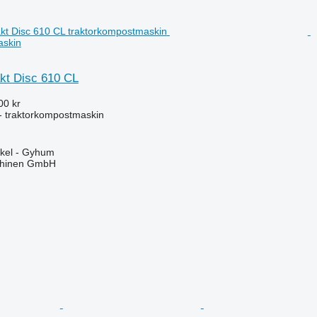
askin
kt Disc 610 CL
00 kr
- traktorkompostmaskin
ckel - Gyhum
chinen GmbH