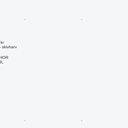
 kr
- skivharv
IHOR
RL