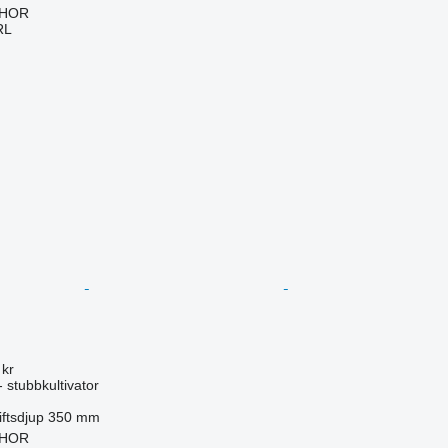
IHOR
RL
 kr
 stubbkultivator
iftsdjup
350 mm
IHOR