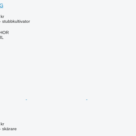
NG
 kr
 stubbkultivator
IHOR
RL
 kr
- skärare