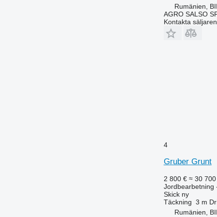
Rumänien, B
AGRO SALSO S
Kontakta säljaren
4
Gruber Grunt
2 800 €
≈ 30 700
Jordbearbetning -
Skick
ny
Täckning
3 m
Dr
Rumänien, B