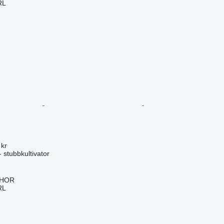
RL
 kr
 stubbkultivator
IHOR
RL