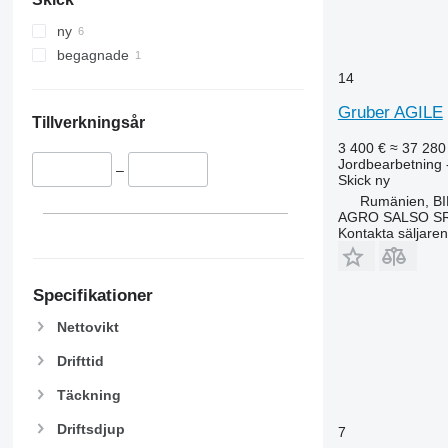
ny
begagnade
14
Gruber AGILE
Tillverkningsår
3 400 €
≈ 37 280
Jordbearbetning 
–
Skick
ny
Rumänien, B
AGRO SALSO S
Kontakta säljaren
Specifikationer
Nettovikt
Drifttid
Täckning
Driftsdjup
7