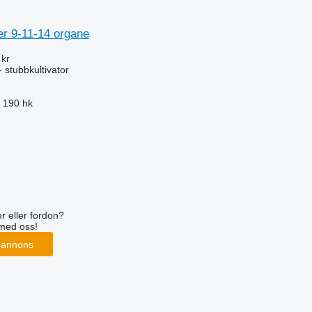
r 9-11-14 organe
 kr
 stubbkultivator
190 hk
m
r eller fordon?
med oss!
 annons