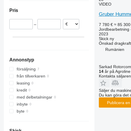
VIDEO
Tyskland
RX
Opal
Presto
Pris
TLD
Rubin
W-series
Gruber Humme
Smaragd
–
7 780 €
≈ 85 300
VariDiamant
Jordbearbetning -
VariOpal
2023
Skick
ny
VariTansanit
Önskad dragkraft
VariTitan
Rumänien
VarioPack
Annonstyp
Zirkon
Sarkad Rotorco
försäljning
14
år på Agroline
Kontakta säljaren
från tillverkaren
leasing
kredit
Säljer du maskine
Du kan göra det 
med delbetalningar
Publicera en
inbyte
byte
Skick