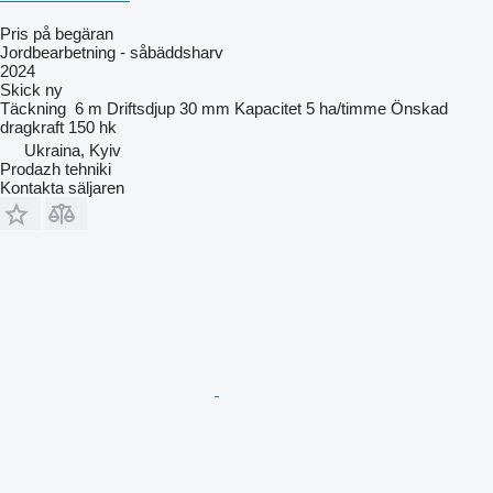
Pris på begäran
Jordbearbetning - såbäddsharv
2024
Skick
ny
Täckning
6 m
Driftsdjup
30 mm
Kapacitet
5 ha/timme
Önskad
dragkraft
150 hk
Ukraina, Kyiv
Prodazh tehniki
Kontakta säljaren