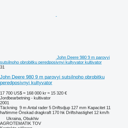
John Deere 980 9 m parovyi
sutsilnoho obrobitku peredposivnyi kultyvator kultivator
31
John Deere 980 9 m parovyi sutsilnoho obrobitku
peredposivnyi kultyvator
17 700 US$
≈ 168 000 kr
≈ 15 320 €
Jordbearbetning - kultivator
2001
Täckning
9 m
Antal rader
5
Driftsdjup
127 mm
Kapacitet
11
ha/timme
Önskad dragkraft
170 hk
Driftshastighet
12 km/h
Ukraina, Obukhiv
AGROTEMATIK TOV