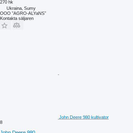
270 hk
Ukraina, Sumy
OOO "AGRO-ALYaNS"
Kontakta säljaren
John Deere 980 kultivator
8
John Deere 980