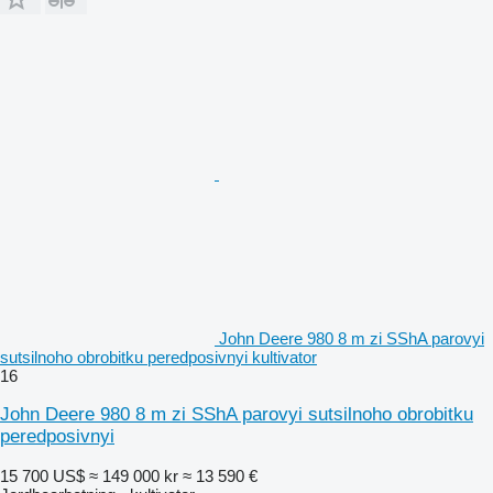
John Deere 980 8 m zi SShA parovyi
sutsilnoho obrobitku peredposivnyi kultivator
16
John Deere 980 8 m zi SShA parovyi sutsilnoho obrobitku
peredposivnyi
15 700 US$
≈ 149 000 kr
≈ 13 590 €