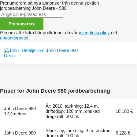
Prenumerera på nya annonser från denna sektion
jordbearbetning
John Deere - 980
Prenumerera
Genom att klicka här godkänner du vår
integritetspolicy
och
användaravtal
.
Detaljer om John Deere 980
Priser för John Deere 980 jordbearbetning
År: 2010, täckning: 12,4 m,
John Deere 980
driftsdjup: 120 mm, önskad
18 180 €
12,4metrov
dragkraft: 300 hk
Skick: ny, täckning: 4 m, önskad
John Deere 980
5 228 €
dragkraft: 100 hk