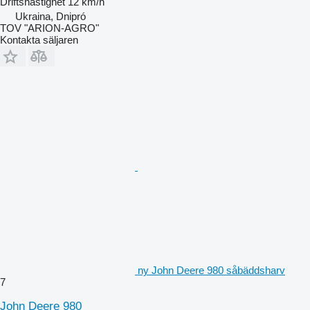
Driftshastighet
12 km/h
Ukraina, Dnipró
TOV "ARION-AGRO"
Kontakta säljaren
ny John Deere 980 såbäddsharv
7
John Deere 980