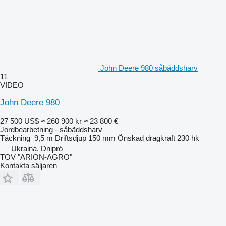
John Deere 980 såbäddsharv
11
VIDEO
John Deere 980
27 500 US$
≈ 260 900 kr
≈ 23 800 €
Jordbearbetning - såbäddsharv
Täckning
9,5 m
Driftsdjup
150 mm
Önskad dragkraft
230 hk
Ukraina, Dnipró
TOV "ARION-AGRO"
Kontakta säljaren