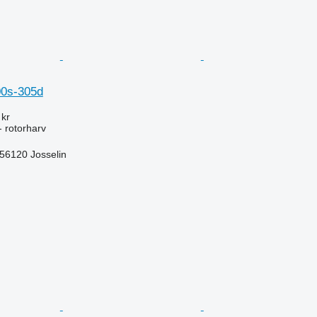
00s-305d
 kr
 rotorharv
-56120 Josselin