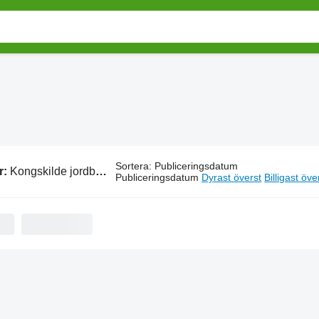
Sortera
:
Publiceringsdatum
r:
Kongskilde jordbearbetning
Publiceringsdatum
Dyrast överst
Billigast öve