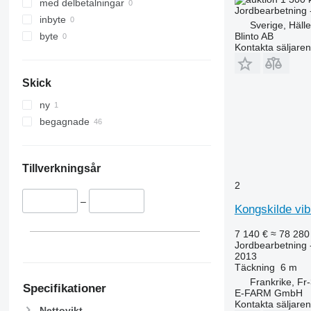
med delbetalningar
Jordbearbetning -
inbyte
Sverige, Häll
Blinto AB
byte
Kontakta säljaren
Skick
ny
begagnade
Tillverkningsår
2
–
Kongskilde vi
7 140 €
≈ 78 280
Jordbearbetning 
2013
Täckning
6 m
Frankrike, F
Specifikationer
E-FARM GmbH
Kontakta säljaren
Nettovikt