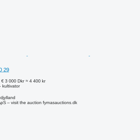
0 29
 €
3 000 Dkr
≈ 4 400 kr
 kultivator
djylland
pS – visit the auction fymasauctions.dk