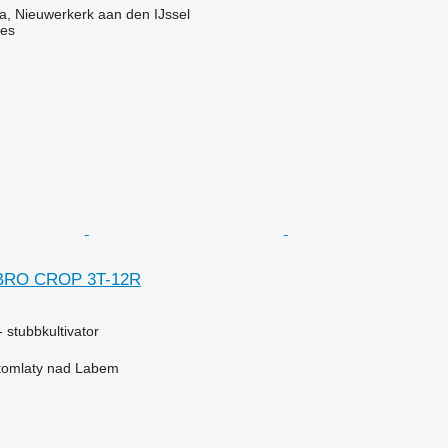
, Nieuwerkerk aan den IJssel
nes
IBRO CROP 3T-12R
 stubbkultivator
stomlaty nad Labem