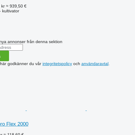
 kr
≈ 939,50 €
 kultivator
nya annonser från denna sektion
a
 här godkänner du vår
integritetspolicy
och
användaravtal
.
ro Flex 2000
kr
≈ 118,60 €