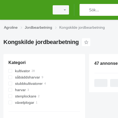
Agroline
Jordbearbetning
Kongskilde jordbearbetning
Kongskilde jordbearbetning
Kategori
47 annonse
kultivator
såbäddsharvar
stubbkultivatorer
harvar
stenplockare
rotorharvar
växelplogar
skivharvar
pinnharvar