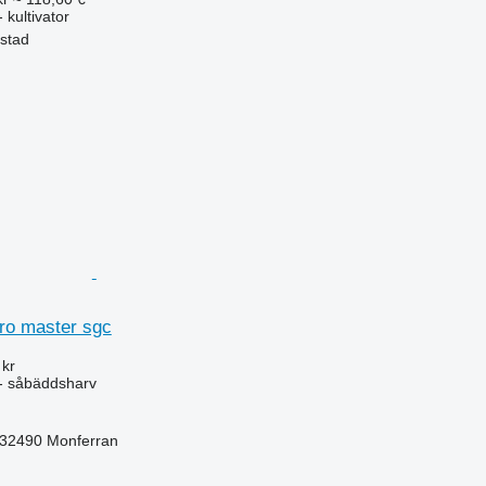
 kultivator
estad
bro master sgc
 kr
- såbäddsharv
r-32490 Monferran