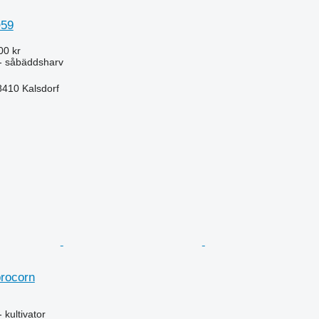
Q59
00 kr
- såbäddsharv
-8410 Kalsdorf
brocorn
 kultivator