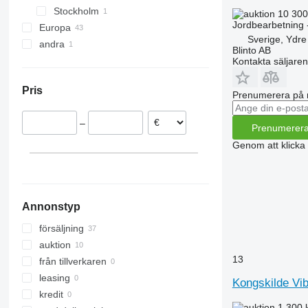
Stockholm
Tbes
RN
Korund
Jolly
Sturmvogel
10 300
Jordbearbetning -
Europa
Vari-Master
RS
Kristall
L-series
Super-Albatros
Sverige, Ydre
andra
Tyskland
RX
Opal
Presto
Supertaube
Blinto AB
Österrike
Ukraina
Kontakta säljaren
TLD
Rubin
W-series
Danmark
Smaragd
Pris
Nederländerna
VariDiamant
Prenumerera på 
Frankrike
VariOpal
–
Norge
Prenumerer
VariTansanit
Tjeckien
VariTitan
Genom att klicka
Lettland
VarioPack
visa alla
Zirkon
Annonstyp
försäljning
auktion
13
från tillverkaren
leasing
Kongskilde Vib
kredit
1 300 