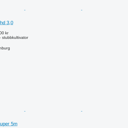
hd 3,0
00 kr
 stubbkultivator
mburg
uper 5m