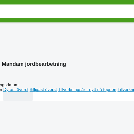
:
Mandam jordbearbetning
ingsdatum
m
Dyrast överst
Billigast överst
Tillverkningsår - nytt på toppen
Tillverk