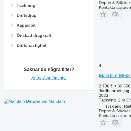
Deppe & Stücke
Täckning
Kontakta säljaren
Driftsdjup
Kapacitet
Önskad dragkraft
Driftshastighet
4
Saknar du några filter?
Mandam MG2-
Föreslå en ändring
2 790 €
≈ 30 650
Jordbearbetning 
2023
Täckning
2 m
Ön
Detaljer om Mandam
Tyskland, Rie
Deppe & Stücke
Kontakta säljaren