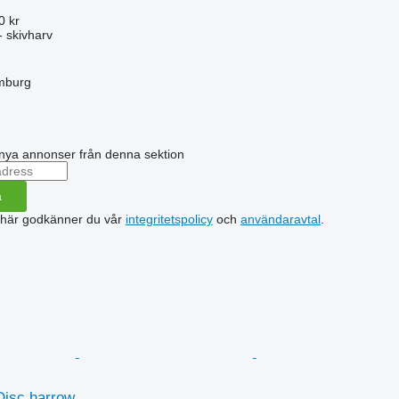
0 kr
- skivharv
mburg
nya annonser från denna sektion
a
 här godkänner du vår
integritetspolicy
och
användaravtal
.
isc harrow