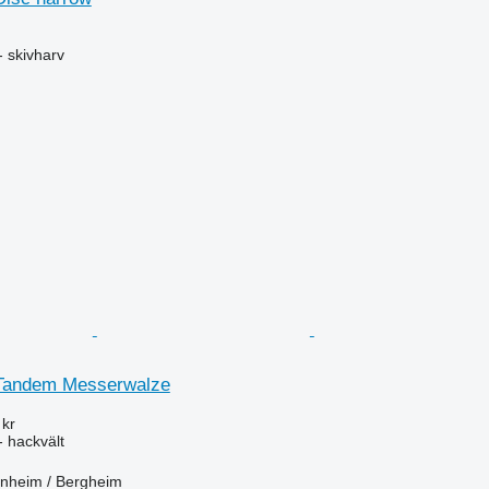
- skivharv
andem Messerwalze
 kr
- hackvält
inheim / Bergheim