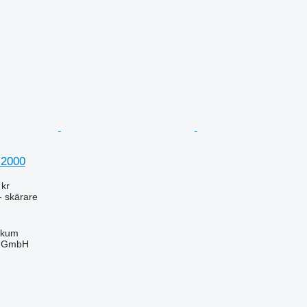
2000
 kr
- skärare
ckum
r GmbH