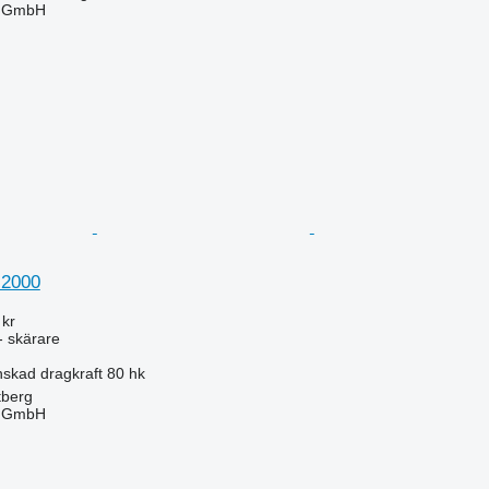
r GmbH
2000
 kr
- skärare
skad dragkraft
80 hk
tberg
r GmbH