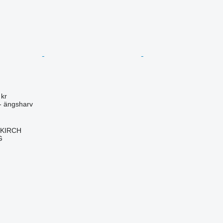
 kr
- ängsharv
LLKIRCH
G