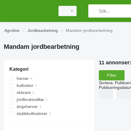
Agroline
Jordbearbetning
Mandam jordbearbetning
Mandam jordbearbetning
11 annonser
Kategori
Filter
harvar
Sortera
:
Publicer
kultivator
skivharvar
Publiceringsdatu
skärare
jordbruksvältar
ängsharvar
hackvältar
stubbkultivatorer