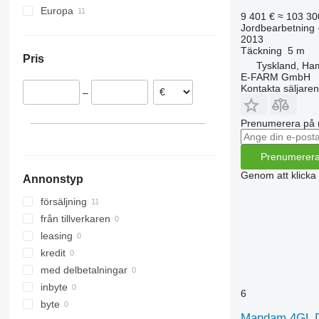
Europa
Vari-Master
Kristall
HB
Sturmvogel
9 401 €
≈ 103 30
Jordbearbetning 
Tyskland
Opal
Jolly
Sunbird
2013
Österrike
Rubin
L-series
Super-Albatros
Täckning
5 m
Pris
Frankrike
Smaragd
Presto
Supertaube
Tyskland, Ha
E-FARM GmbH
Nederländerna
VariDiamant
W-series
Kontakta säljaren
–
Ungern
VariOpal
VariTansanit
Prenumerera på 
VariTitan
VarioPack
Prenumerer
Zirkon
Genom att klicka
Annonstyp
försäljning
från tillverkaren
leasing
kredit
med delbetalningar
inbyte
6
byte
Mandam 4GL D