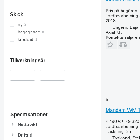
Pris på begäran
Skick
Jordbearbetning 
2018
ny
Ungern, Baja
begagnade
Axiál Kft.
Kontakta säljaren
krockad
Tillverkningsår
–
5
Mandam WM T
Specifikationer
4 490 €
≈ 49 320
Nettovikt
Jordbearbetning 
Täckning
3 m
Drifttid
Tyskland, Ste