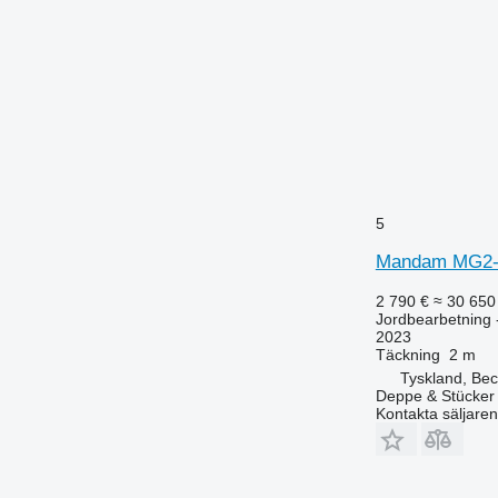
5
Mandam MG2-
2 790 €
≈ 30 650
Jordbearbetning 
2023
Täckning
2 m
Tyskland, Be
Deppe & Stücke
Kontakta säljaren