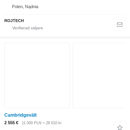
Polen, Nądnia
ROJTECH
Cambridgevält
2 555 €
11 000 PLN
≈ 28 010 kr