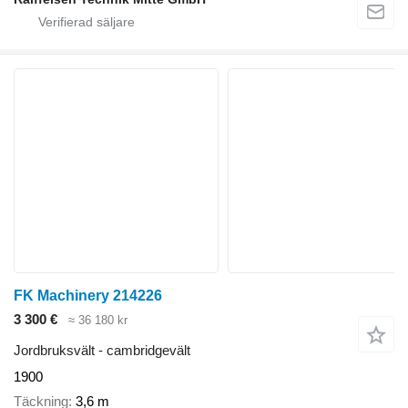
FK Machinery 214226
3 300 €
≈ 36 180 kr
Jordbruksvält - cambridgevält
1900
Täckning
3,6 m