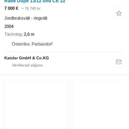
Rabe Dupe 13/12 und CE 22
7 000 €
≈ 76 740 kr
Jordbruksvält - ringvält
2004
Täckning
2,6 m
Österrike, Parbasdorf
Katzler GmbH & Co.KG