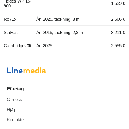
Tigges WP 15-
1 529 €
900
Rol/Ex
År: 2025, täckning: 3 m
2 666 €
Slätvält
År: 2015, täckning: 2,8 m
8 211 €
Cambridgevält
År: 2025
2 555 €
Företag
Om oss
Hjälp
Kontakter