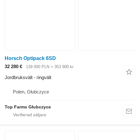
Horsch Optipack 6SD
32 280 €
139 000 PLN
≈ 353 900 kr
Jordbruksvält - ringvält
Polen, Głubczyce
Top Farms Głubczyce