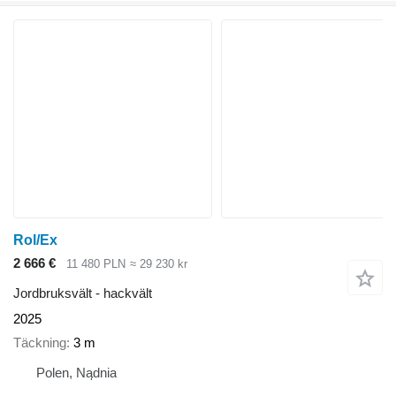
Rol/Ex
2 666 €
11 480 PLN
≈ 29 230 kr
Jordbruksvält - hackvält
2025
Täckning
3 m
Polen, Nądnia