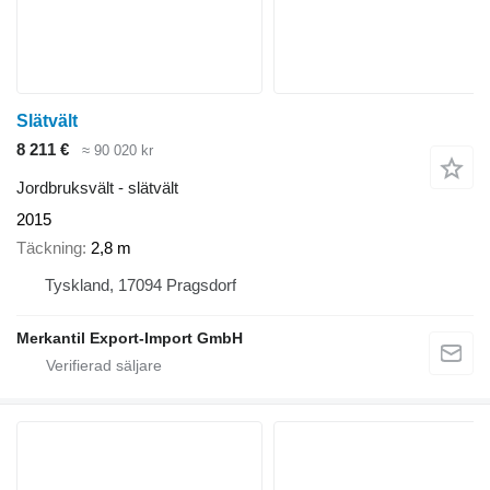
Slätvält
8 211 €
≈ 90 020 kr
Jordbruksvält - slätvält
2015
Täckning
2,8 m
Tyskland, 17094 Pragsdorf
Merkantil Export-Import GmbH