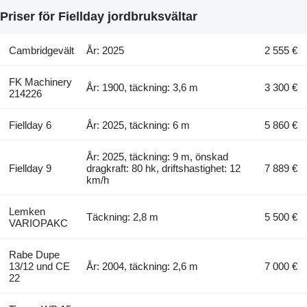
Priser för Fiellday jordbruksvältar
Cambridgevält
År: 2025
2 555 €
FK Machinery
År: 1900, täckning: 3,6 m
3 300 €
214226
Fiellday 6
År: 2025, täckning: 6 m
5 860 €
År: 2025, täckning: 9 m, önskad
Fiellday 9
dragkraft: 80 hk, driftshastighet: 12
7 889 €
km/h
Lemken
Täckning: 2,8 m
5 500 €
VARIOPAKC
Rabe Dupe
13/12 und CE
År: 2004, täckning: 2,6 m
7 000 €
22