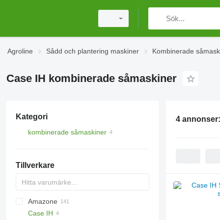
Agroline
Sådd och plantering maskiner
Kombinerade såmask
Case IH kombinerade såmaskiner
Kategori
4 annonser
kombinerade såmaskiner
Tillverkare
Amazone
DA
ATO30
Case IH
SN300
AD
Double
Green Plains
Aeromat
Swifter
5710