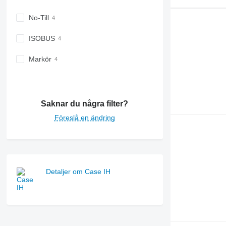
No-Till
ISOBUS
Markör
Saknar du några filter?
Föreslå en ändring
Detaljer om Case IH