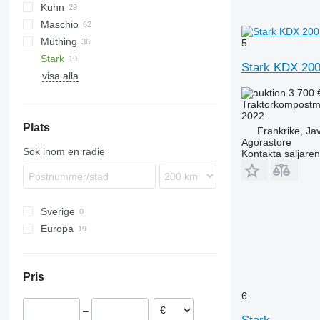
Kuhn
VP
UM
Gemella
333 G
Maschio
USM
FC
Müthing
GMD
Barbi
5
Stark
Tbes
Birba
MU
Grizzly
BP
Kangu
SinusCut
5026
H3
Stark KDX 20
visa alla
Bisonte
Raptor
FX
MINI-BMS
MU
Brava
Midiforst
3 700 
Traktorkompostm
C-series
Multiforst
2022
Plats
Giraffa S
SMO
Frankrike, Ja
Agorastore
Jolly
Sök inom en radie
Kontakta säljaren
L-series
Sverige
Europa
Polen
Frankrike
Pris
Spanien
6
–