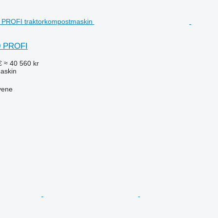
0 PROFI
€
≈ 40 560 kr
askin
vene