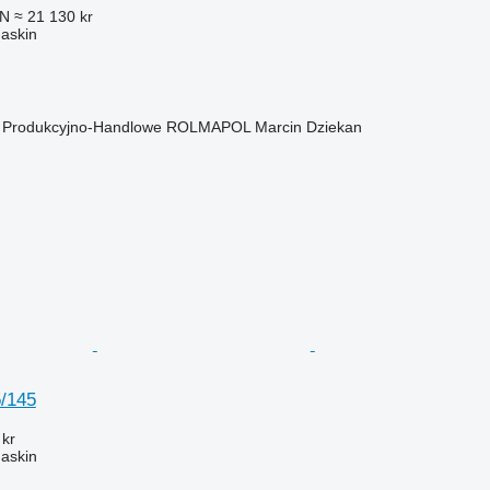
LN
≈ 21 130 kr
askin
o Produkcyjno-Handlowe ROLMAPOL Marcin Dziekan
/145
 kr
askin