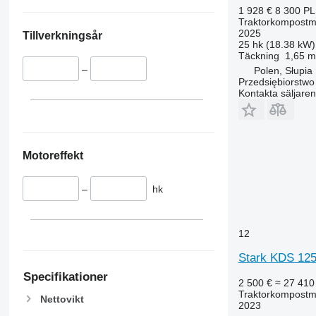
1 928 €
8 300 P
Traktorkompostm
2025
Tillverkningsår
25 hk (18.38 kW)
Täckning
1,65 m
–
Polen, Słupia
Przedsiębiorstw
Kontakta säljaren
Motoreffekt
–
hk
12
Stark KDS 125
Specifikationer
2 500 €
≈ 27 410
Traktorkompostm
Nettovikt
2023