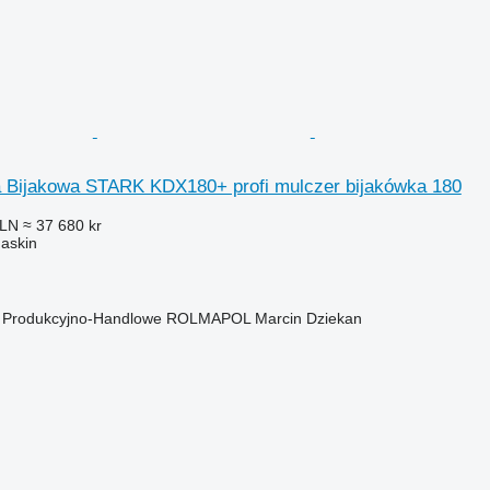
a Bijakowa STARK KDX180+ profi mulczer bijakówka 180
PLN
≈ 37 680 kr
askin
o Produkcyjno-Handlowe ROLMAPOL Marcin Dziekan