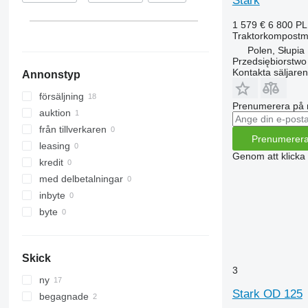
Stark
1 579 €
6 800 P
Traktorkompostm
Polen, Słupia
Przedsiębiorstw
Kontakta säljaren
Annonstyp
försäljning
Prenumerera på 
auktion
från tillverkaren
Prenumerer
leasing
Genom att klicka
kredit
med delbetalningar
inbyte
byte
Skick
3
ny
Stark OD 125
begagnade