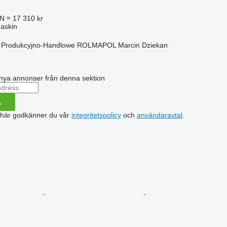
LN
≈ 17 310 kr
askin
o Produkcyjno-Handlowe ROLMAPOL Marcin Dziekan
nya annonser från denna sektion
a
 här godkänner du vår
integritetspolicy
och
användaravtal
.