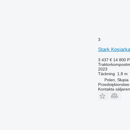
3
Stark Kosiark
3 437 €
14 800 
Traktorkompostm
2023
Täckning
1,8 m
Polen, Słupia
Przedsiębiorstw
Kontakta säljaren