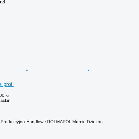
rid
 profi
00 kr
askin
o Produkcyjno-Handlowe ROLMAPOL Marcin Dziekan