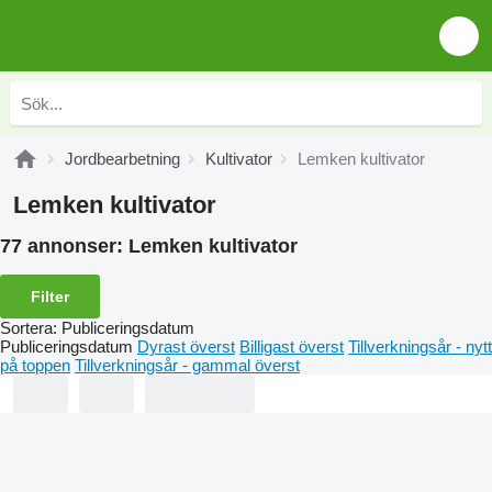
Jordbearbetning
Kultivator
Lemken kultivator
Lemken kultivator
77 annonser:
Lemken kultivator
Filter
Sortera
:
Publiceringsdatum
Publiceringsdatum
Dyrast överst
Billigast överst
Tillverkningsår - nytt
på toppen
Tillverkningsår - gammal överst