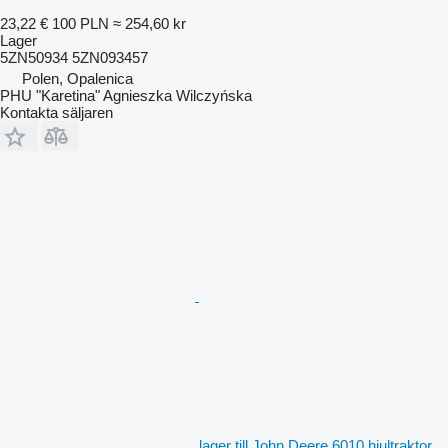
23,22 €
100 PLN
≈ 254,60 kr
Lager
5ZN50934 5ZN093457
Polen, Opalenica
PHU "Karetina" Agnieszka Wilczyńska
Kontakta säljaren
lager till John Deere 6010 hjultraktor