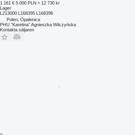
1 161 €
5 000 PLN
≈ 12 730 kr
Lager
L213000 L168395 L168396
Polen, Opalenica
PHU "Karetina" Agnieszka Wilczyńska
Kontakta säljaren