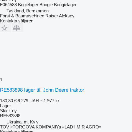
F064588 Bogielager Boogie Boogielager
Tyskland, Bergkamen
Forst & Baumaschinen Raiser Aleksey
Kontakta säljaren
1
RE583898 lager till John Deere traktor
180,30 €
9 279 UAH
≈ 1 977 kr
Lager
Skick
ny
RE583898
Ukraina, m. Kyiv
TOV «TORGOVA KOMPANIYa «LAD I MIR AGRO»
Kontakta säljaren