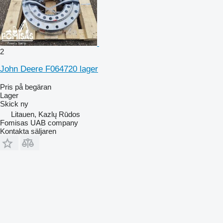
2
John Deere F064720 lager
Pris på begäran
Lager
Skick
ny
Litauen, Kazlų Rūdos
Fomisas UAB company
Kontakta säljaren