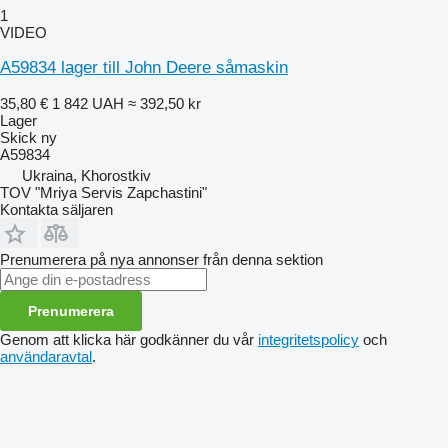
1
VIDEO
A59834 lager till John Deere såmaskin
35,80 €
1 842 UAH
≈ 392,50 kr
Lager
Skick
ny
A59834
Ukraina, Khorostkiv
TOV "Mriya Servis Zapchastini"
Kontakta säljaren
Prenumerera på nya annonser från denna sektion
Prenumerera
Genom att klicka här godkänner du vår
integritetspolicy
och
användaravtal
.