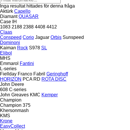
Inga resultat hittades för denna fråga
Aktürk
Capello
Diamant
QUASAR
Case IH
1083
2188
2388
4408
4412
Claas
Conspeed
Corio
Jaguar
Orbis
Sunspeed
Dominoni
Kaiman
Rock
S978
SL
Elibol
MHS
Emmarol
Fantini
L-series
Fiellday
Franco Fabril
Geringhoff
HORIZON
PCA
RD
ROTA DISC
John Deere
608
C-series
John Greaves
KMC
Kemper
Champion
Champion 375
Khersonmash
KMS
Krone
EasyCollect