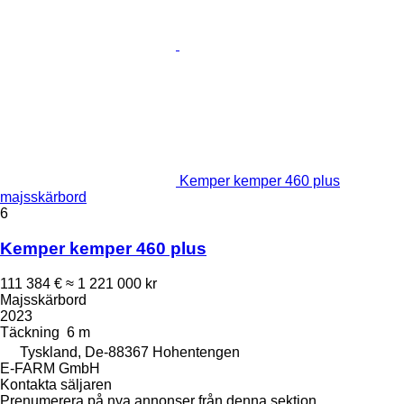
Kemper kemper 460 plus
majsskärbord
6
Kemper kemper 460 plus
111 384 €
≈ 1 221 000 kr
Majsskärbord
2023
Täckning
6 m
Tyskland, De-88367 Hohentengen
E-FARM GmbH
Kontakta säljaren
Prenumerera på nya annonser från denna sektion