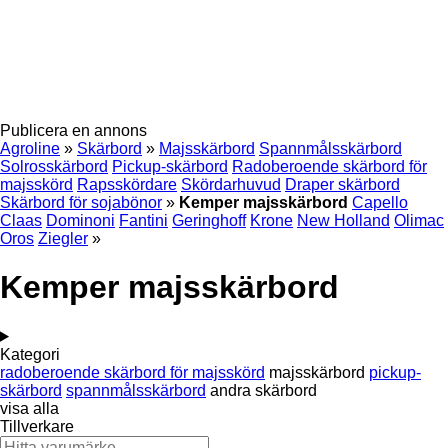
Publicera en annons
Agroline
»
Skärbord
»
Majsskärbord
Spannmålsskärbord
Solrosskärbord
Pickup-skärbord
Radoberoende skärbord för
majsskörd
Rapsskördare
Skördarhuvud
Draper skärbord
Skärbord för sojabönor
»
Kemper majsskärbord
Capello
Claas
Dominoni
Fantini
Geringhoff
Krone
New Holland
Olimac
Oros
Ziegler
»
Kemper majsskärbord
Kategori
radoberoende skärbord för majsskörd
majsskärbord
pickup-
skärbord
spannmålsskärbord
andra skärbord
visa alla
Tillverkare