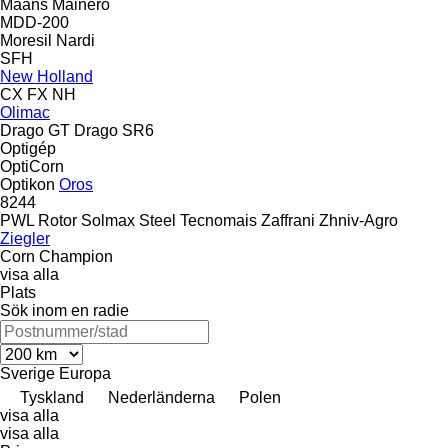
Maans
Mainero
MDD-200
Moresil
Nardi
SFH
New Holland
CX
FX
NH
Olimac
Drago GT
Drago SR6
Optigép
OptiCorn
Optikon
Oros
8244
PWL
Rotor
Solmax Steel
Tecnomais
Zaffrani
Zhniv-Agro
Ziegler
Corn Champion
visa alla
Plats
Sök inom en radie
Sverige
Europa
Tyskland
Nederländerna
Polen
visa alla
visa alla